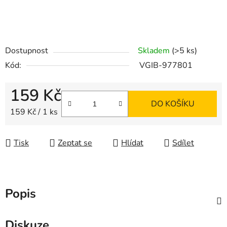
Dostupnost
Skladem
(>5 ks)
Kód:
VGIB-977801
159 Kč
DO KOŠÍKU
Měrná cena:
159 Kč / 1 ks
Tisk
Zeptat se
Hlídat
Sdílet
Popis
Diskuze