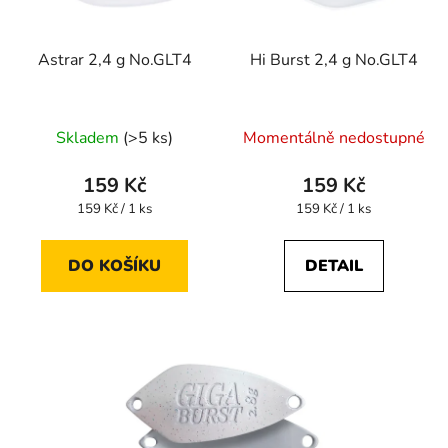
Astrar 2,4 g No.GLT4
Hi Burst 2,4 g No.GLT4
Skladem
(>5 ks)
Momentálně nedostupné
159 Kč
159 Kč
Měrná
Měrná
159 Kč / 1 ks
159 Kč / 1 ks
cena:
cena:
DO KOŠÍKU
DETAIL