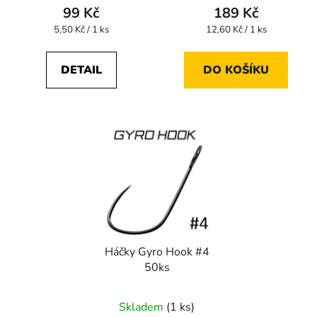
99 Kč
189 Kč
Měrná
Měrná
5,50 Kč / 1 ks
12,60 Kč / 1 ks
cena:
cena:
DETAIL
DO KOŠÍKU
Háčky Gyro Hook #4
50ks
Skladem
(1 ks)