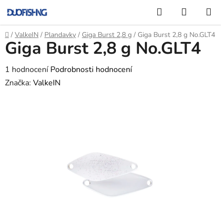
Přejít
Hledat
NÁKUP
na
KOŠÍK
obsah
Domů
/
ValkeIN
/
Plandavky
/
Giga Burst 2,8 g
/
Giga Burst 2,8 g No.GLT4
Giga Burst 2,8 g No.GLT4
Průměrné
1 hodnocení
Podrobnosti hodnocení
hodnocení
Značka:
ValkeIN
produktu
je
5,0
z
5
hvězdiček.