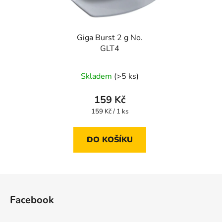
Giga Burst 2 g No.
GLT4
Skladem
(>5 ks)
159 Kč
Měrná
159 Kč / 1 ks
cena:
DO KOŠÍKU
Z
á
Facebook
p
a