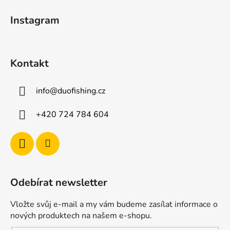
t
Instagram
í
Kontakt
info
@
duofishing.cz
+420 724 784 604
Odebírat newsletter
Vložte svůj e-mail a my vám budeme zasílat informace o
nových produktech na našem e-shopu.