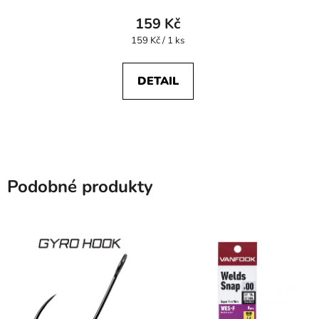
159 Kč
Měrná
159 Kč / 1 ks
cena:
DETAIL
Podobné produkty