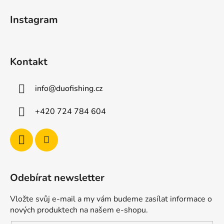
t
Instagram
í
Kontakt
info
@
duofishing.cz
+420 724 784 604
Odebírat newsletter
Vložte svůj e-mail a my vám budeme zasílat informace o
nových produktech na našem e-shopu.