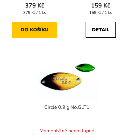
379 Kč
159 Kč
Měrná
Měrná
379 Kč / 1 ks
159 Kč / 1 ks
cena:
cena:
DO KOŠÍKU
DETAIL
Circle 0,9 g No.GLT1
Momentálně nedostupné