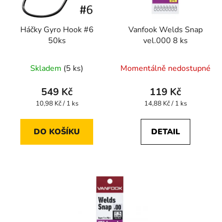
Háčky Gyro Hook #6
Vanfook Welds Snap
50ks
vel.000 8 ks
Skladem
(5 ks)
Momentálně nedostupné
549 Kč
119 Kč
Měrná
Měrná
10,98 Kč / 1 ks
14,88 Kč / 1 ks
cena:
cena:
DO KOŠÍKU
DETAIL