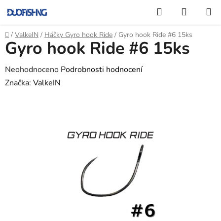
Přejít
Hledat
NÁKUP
na
KOŠÍK
obsah
Domů
/
ValkeIN
/
Háčky Gyro hook Ride
/
Gyro hook Ride #6 15ks
Gyro hook Ride #6 15ks
Průměrné
Neohodnoceno
Podrobnosti hodnocení
hodnocení
Značka:
ValkeIN
produktu
je
0,0
z
5
hvězdiček.