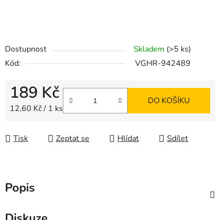
Dostupnost
Skladem
(>5 ks)
Kód:
VGHR-942489
189 Kč
DO KOŠÍKU
Měrná cena:
12,60 Kč / 1 ks
Tisk
Zeptat se
Hlídat
Sdílet
Popis
Diskuze