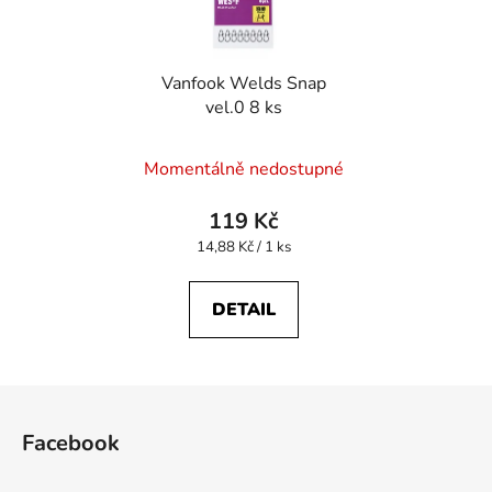
Vanfook Welds Snap
vel.0 8 ks
Momentálně nedostupné
119 Kč
Měrná
14,88 Kč / 1 ks
cena:
DETAIL
Z
á
Facebook
p
a