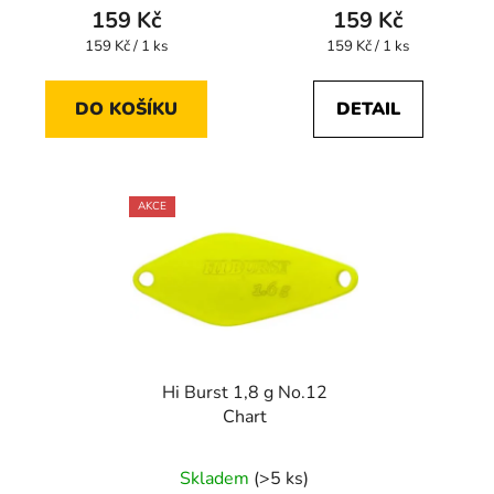
159 Kč
159 Kč
Měrná
Měrná
159 Kč / 1 ks
159 Kč / 1 ks
cena:
cena:
DO KOŠÍKU
DETAIL
AKCE
Hi Burst 1,8 g No.12
Chart
Skladem
(>5 ks)