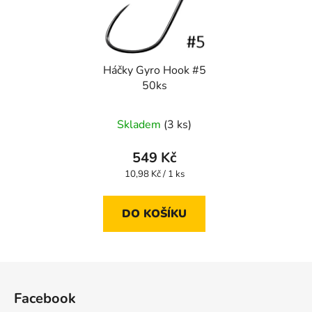
Háčky Gyro Hook #5
50ks
Skladem
(3 ks)
549 Kč
Měrná
10,98 Kč / 1 ks
cena:
DO KOŠÍKU
Z
á
Facebook
p