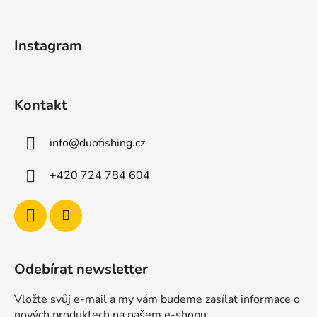
a
t
Instagram
í
Kontakt
info
@
duofishing.cz
+420 724 784 604
Odebírat newsletter
Vložte svůj e-mail a my vám budeme zasílat informace o
nových produktech na našem e-shopu.