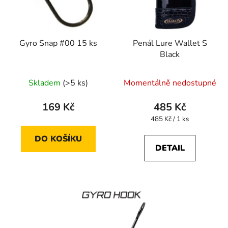
Gyro Snap #00 15 ks
Penál Lure Wallet S
Black
Skladem
(>5 ks)
Momentálně nedostupné
169 Kč
485 Kč
Měrná
485 Kč / 1 ks
cena:
DO KOŠÍKU
DETAIL