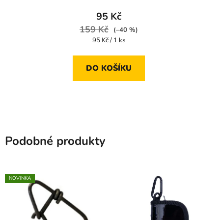
95 Kč
159 Kč
(–40 %)
Měrná
95 Kč / 1 ks
cena:
DO KOŠÍKU
Podobné produkty
NOVINKA