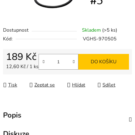
Dostupnost
Skladem
(>5 ks)
Kód:
VGHS-970505
189 Kč
DO KOŠÍKU
Měrná cena:
12,60 Kč / 1 ks
Tisk
Zeptat se
Hlídat
Sdílet
Popis
Diskuze