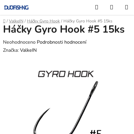
Přejít
Hledat
NÁKUP
na
KOŠÍK
obsah
Domů
/
ValkeIN
/
Háčky Gyro Hook
/
Háčky Gyro Hook #5 15ks
Háčky Gyro Hook #5 15ks
Průměrné
Neohodnoceno
Podrobnosti hodnocení
hodnocení
Značka:
ValkeIN
produktu
je
0,0
z
5
hvězdiček.