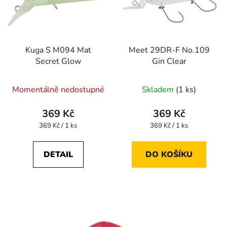
Kuga S M094 Mat
Meet 29DR-F No.109
Secret Glow
Gin Clear
Momentálně nedostupné
Skladem
(1 ks)
369 Kč
369 Kč
Měrná
Měrná
369 Kč / 1 ks
369 Kč / 1 ks
cena:
cena:
DETAIL
DO KOŠÍKU