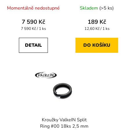
Průměrné
Momentálně nedostupné
Skladem
(>5 ks)
hodnocení
produktu
7 590 Kč
189 Kč
je
Měrná
Měrná
7 590 Kč / 1 ks
12,60 Kč / 1 ks
cena:
cena:
5,0
z
DETAIL
DO KOŠÍKU
5
hvězdiček.
Kroužky ValkeIN Split
Ring #00 18ks 2,5 mm