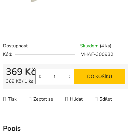
Dostupnost
Skladem
(4 ks)
Kód:
VHAF-300932
369 Kč
DO KOŠÍKU
Měrná cena:
369 Kč / 1 ks
Tisk
Zeptat se
Hlídat
Sdílet
Popis