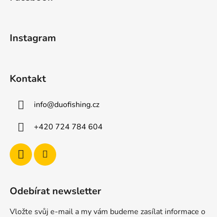
p
a
t
Instagram
í
Kontakt
info
@
duofishing.cz
+420 724 784 604
Odebírat newsletter
Vložte svůj e-mail a my vám budeme zasílat informace o