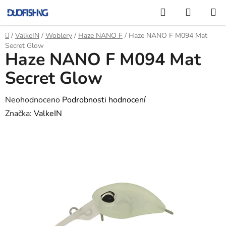
Přejít
Hledat
NÁKUP
na
KOŠÍK
obsah
Domů
/
ValkeIN
/
Woblery
/
Haze NANO F
/
Haze NANO F M094 Mat
Secret Glow
Haze NANO F M094 Mat
Secret Glow
Průměrné
Neohodnoceno
Podrobnosti hodnocení
hodnocení
Značka:
ValkeIN
produktu
je
0,0
z
5
hvězdiček.