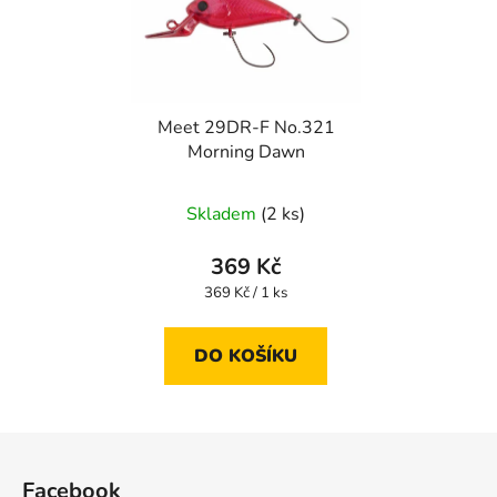
Meet 29DR-F No.321
Morning Dawn
Skladem
(2 ks)
369 Kč
Měrná
369 Kč / 1 ks
cena:
DO KOŠÍKU
Z
á
Facebook