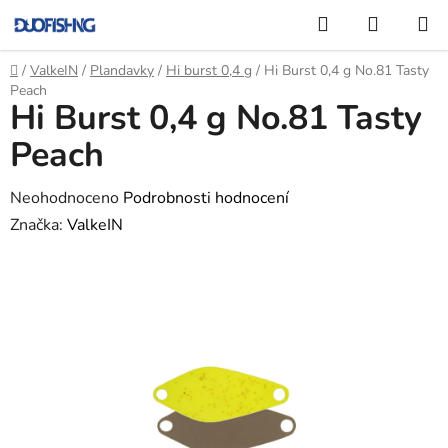
Přejít
Hledat
NÁKUP
na
KOŠÍK
obsah
Domů
/
ValkeIN
/
Plandavky
/
Hi burst 0,4 g
/
Hi Burst 0,4 g No.81 Tasty
Peach
Hi Burst 0,4 g No.81 Tasty
Peach
Průměrné
Neohodnoceno
Podrobnosti hodnocení
hodnocení
Značka:
ValkeIN
produktu
je
0,0
z
5
hvězdiček.