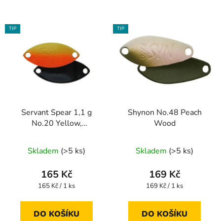
TIP
TIP
Servant Spear 1,1 g
Shynon No.48 Peach
No.20 Yellow,
Wood
Orange/Black
Skladem
(>5 ks)
Skladem
(>5 ks)
165 Kč
169 Kč
Měrná
Měrná
165 Kč / 1 ks
169 Kč / 1 ks
cena:
cena:
DO KOŠÍKU
DO KOŠÍKU