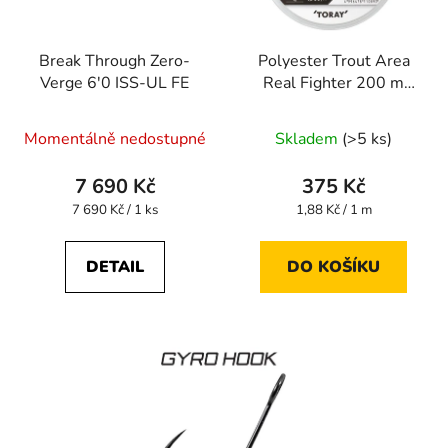
Break Through Zero-
Polyester Trout Area
Verge 6'0 ISS-UL FE
Real Fighter 200 m
#0.3 0,090 mm
Momentálně nedostupné
Skladem
(>5 ks)
7 690 Kč
375 Kč
Měrná
Měrná
7 690 Kč / 1 ks
1,88 Kč / 1 m
cena:
cena:
DETAIL
DO KOŠÍKU