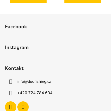
Z
á
Facebook
p
a
t
Instagram
í
Kontakt
info
@
duofishing.cz
+420 724 784 604