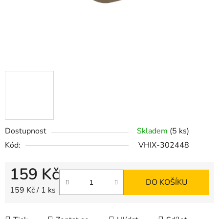
Dostupnost
Skladem
(5 ks)
Kód:
VHIX-302448
159 Kč
DO KOŠÍKU
Měrná cena:
159 Kč / 1 ks