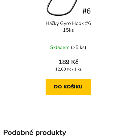
Háčky Gyro Hook #6
15ks
Skladem
(>5 ks)
189 Kč
Měrná
12,60 Kč / 1 ks
cena:
DO KOŠÍKU
Podobné produkty