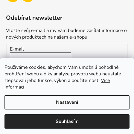
Odebírat newsletter
Vložte svůj e-mail a my vám budeme zasílat informace o
nových produktech na našem e-shopu.
E-mail
Vložením e-mailu souhlasíte s
podmínkami ochrany
Používáme cookies, abychom Vám umožnili pohodlné
osobních údajů
prohlížení webu a díky analýze provozu webu neustále
zlepšovali jeho funkce, výkon a použitelnost.
Více
PŘIHLÁSIT SE
informací
Nastavení
Vytvořil Shoptet
Souhlasím
Copyright 2026
Duofishing
. Všechna práva vyhrazena.
Upravit nastavení cookies