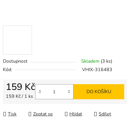
Dostupnost
Skladem
(3 ks)
Kód:
VHIX-316483
159 Kč
DO KOŠÍKU
Měrná cena:
159 Kč / 1 ks
Tisk
Zeptat se
Hlídat
Sdílet