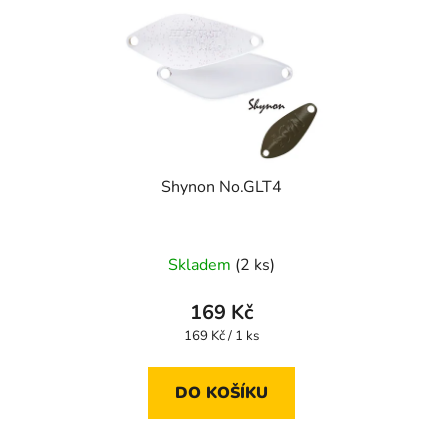
Shynon No.GLT4
Skladem
(2 ks)
169 Kč
Měrná
169 Kč / 1 ks
cena:
DO KOŠÍKU