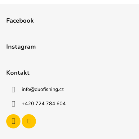
Z
á
Facebook
p
a
t
Instagram
í
Kontakt
info
@
duofishing.cz
+420 724 784 604