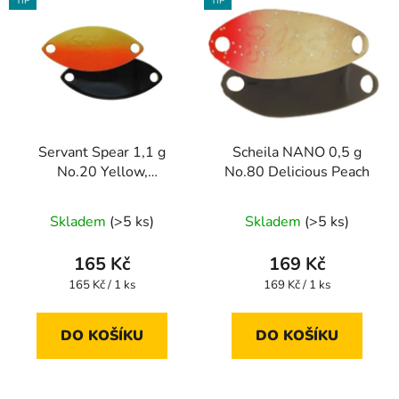
TIP
TIP
Servant Spear 1,1 g
Scheila NANO 0,5 g
No.20 Yellow,
No.80 Delicious Peach
Orange/Black
Skladem
(>5 ks)
Skladem
(>5 ks)
165 Kč
169 Kč
Měrná
Měrná
165 Kč / 1 ks
169 Kč / 1 ks
cena:
cena:
DO KOŠÍKU
DO KOŠÍKU