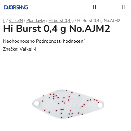
Přejít
Hledat
NÁKUP
na
KOŠÍK
obsah
Domů
/
ValkeIN
/
Plandavky
/
Hi burst 0,4 g
/
Hi Burst 0,4 g No.AJM2
Hi Burst 0,4 g No.AJM2
Průměrné
Neohodnoceno
Podrobnosti hodnocení
hodnocení
Značka:
ValkeIN
produktu
je
0,0
z
5
hvězdiček.