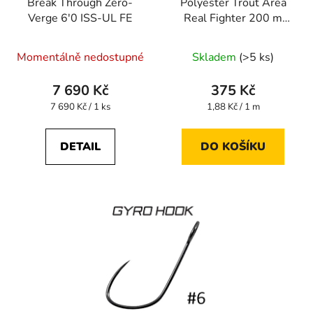
Break Through Zero-
Polyester Trout Area
Verge 6'0 ISS-UL FE
Real Fighter 200 m
#0.3 0,090 mm
Momentálně nedostupné
Skladem
(>5 ks)
7 690 Kč
375 Kč
Měrná
Měrná
7 690 Kč / 1 ks
1,88 Kč / 1 m
cena:
cena:
DETAIL
DO KOŠÍKU