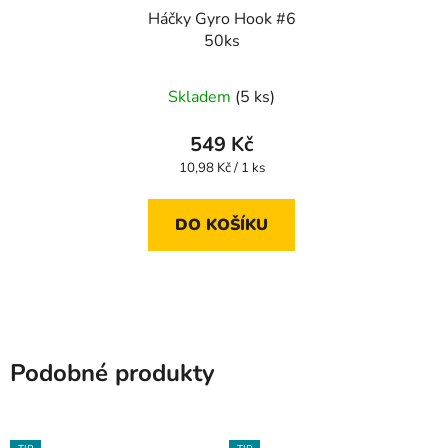
Háčky Gyro Hook #6
50ks
Skladem
(5 ks)
549 Kč
Měrná
10,98 Kč / 1 ks
cena:
DO KOŠÍKU
Podobné produkty