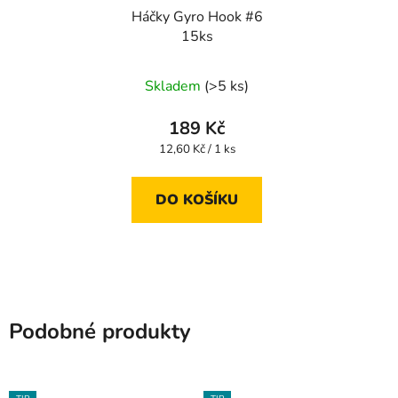
Háčky Gyro Hook #6
15ks
Skladem
(>5 ks)
189 Kč
Měrná
12,60 Kč / 1 ks
cena:
DO KOŠÍKU
Podobné produkty