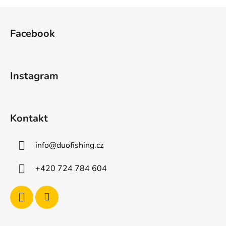
Z
á
Facebook
p
a
t
Instagram
í
Kontakt
info
@
duofishing.cz
+420 724 784 604