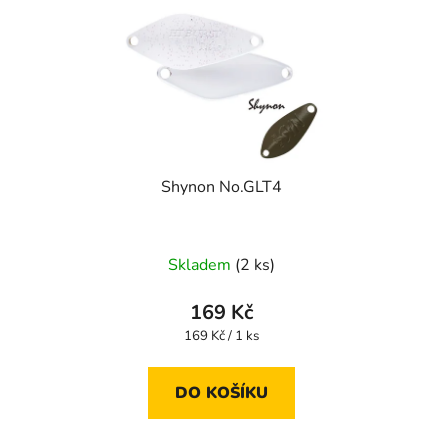
Shynon No.GLT4
Skladem
(2 ks)
169 Kč
Měrná
169 Kč / 1 ks
cena:
DO KOŠÍKU