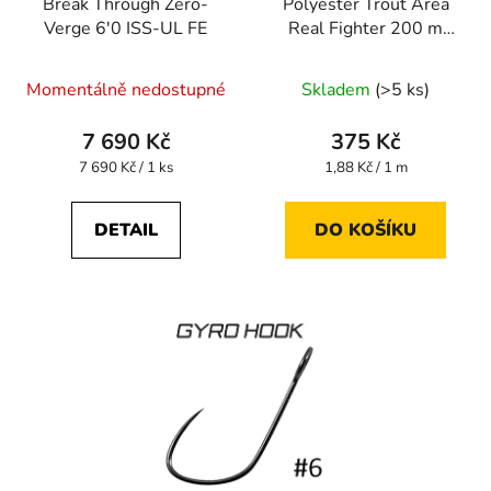
Break Through Zero-
Polyester Trout Area
Verge 6'0 ISS-UL FE
Real Fighter 200 m
#0.3 0,090 mm
Momentálně nedostupné
Skladem
(>5 ks)
7 690 Kč
375 Kč
Měrná
Měrná
7 690 Kč / 1 ks
1,88 Kč / 1 m
cena:
cena:
DETAIL
DO KOŠÍKU