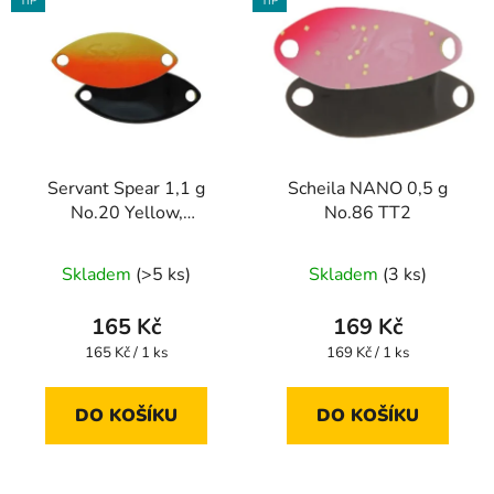
TIP
TIP
Servant Spear 1,1 g
Scheila NANO 0,5 g
No.20 Yellow,
No.86 TT2
Orange/Black
Skladem
(>5 ks)
Skladem
(3 ks)
165 Kč
169 Kč
Měrná
Měrná
165 Kč / 1 ks
169 Kč / 1 ks
cena:
cena:
DO KOŠÍKU
DO KOŠÍKU