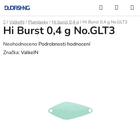
Přejít
Hledat
NÁKUP
na
KOŠÍK
obsah
Domů
/
ValkeIN
/
Plandavky
/
Hi burst 0,4 g
/
Hi Burst 0,4 g No.GLT3
Hi Burst 0,4 g No.GLT3
Průměrné
Neohodnoceno
Podrobnosti hodnocení
hodnocení
Značka:
ValkeIN
produktu
je
0,0
z
5
hvězdiček.