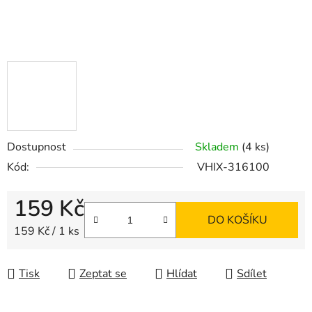
Dostupnost
Skladem
(4 ks)
Kód:
VHIX-316100
159 Kč
DO KOŠÍKU
Měrná cena:
159 Kč / 1 ks
Tisk
Zeptat se
Hlídat
Sdílet