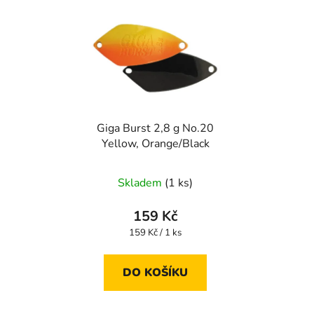
Giga Burst 2,8 g No.20
Yellow, Orange/Black
Průměrné
Skladem
(1 ks)
hodnocení
produktu
159 Kč
je
Měrná
159 Kč / 1 ks
cena:
5,0
z
DO KOŠÍKU
5
hvězdiček.