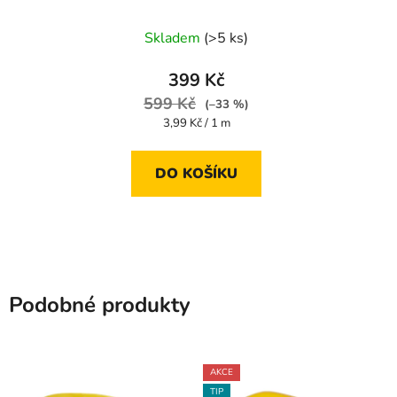
m
Skladem
(>5 ks)
399 Kč
599 Kč
(–33 %)
Měrná
3,99 Kč / 1 m
cena:
DO KOŠÍKU
Podobné produkty
AKCE
TIP