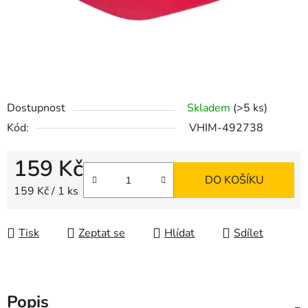
Dostupnost
Skladem
(>5 ks)
Kód:
VHIM-492738
159 Kč
DO KOŠÍKU
Měrná cena:
159 Kč / 1 ks
Tisk
Zeptat se
Hlídat
Sdílet
Popis