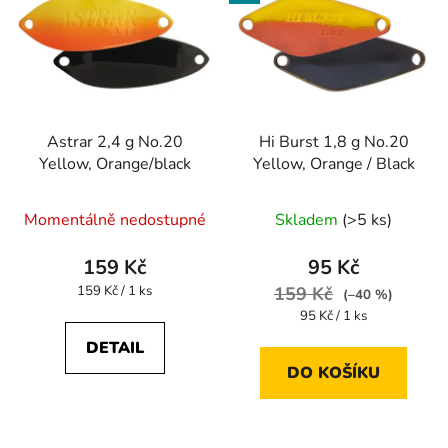
Astrar 2,4 g No.20
Hi Burst 1,8 g No.20
Yellow, Orange/black
Yellow, Orange / Black
Momentálně nedostupné
Skladem
(>5 ks)
159 Kč
95 Kč
Měrná
159 Kč / 1 ks
159 Kč
(–40 %)
cena:
Měrná
95 Kč / 1 ks
cena:
DETAIL
DO KOŠÍKU