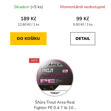
Skladem
(>5 ks)
Momentálně nedostupné
189 Kč
99 Kč
Měrná
Měrná
12,60 Kč / 1 ks
5,50 Kč / 1 ks
cena:
cena:
DO KOŠÍKU
DETAIL
AKCE
Šňůra Trout Area Real
Fighter PE 0.4 7 lb 100