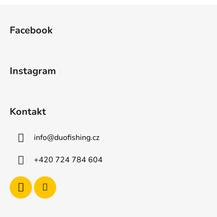
Z
á
Facebook
p
a
t
Instagram
í
Kontakt
info
@
duofishing.cz
+420 724 784 604