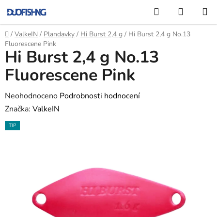
Přejít
Hledat
NÁKUP
na
KOŠÍK
obsah
Domů
/
ValkeIN
/
Plandavky
/
Hi Burst 2,4 g
/
Hi Burst 2,4 g No.13
Fluorescene Pink
Hi Burst 2,4 g No.13
Fluorescene Pink
Průměrné
Neohodnoceno
Podrobnosti hodnocení
hodnocení
Značka:
ValkeIN
produktu
TIP
je
0,0
z
5
hvězdiček.