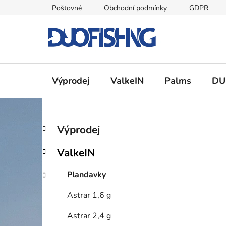
Přejít
Poštovné
Obchodní podmínky
GDPR
na
obsah
Výprodej
ValkeIN
Palms
DU
P
K
Přeskočit
Výprodej
a
kategorie
o
t
s
ValkeIN
e
t
g
r
Plandavky
o
a
r
Astrar 1,6 g
i
n
e
n
Astrar 2,4 g