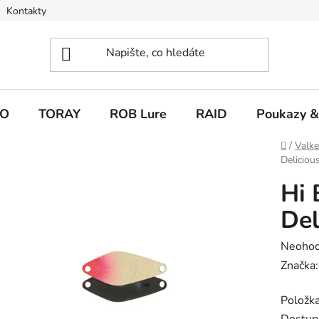
Kontakty
O
TORAY
ROB Lure
RAID
Poukazy &
Domů
/
Valk
Deliciou
Hi 
Del
Průměr
Neoho
hodnoc
Značka
produk
Položk
je