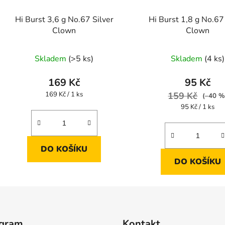
Hi Burst 3,6 g No.67 Silver
Hi Burst 1,8 g No.67
Clown
Clown
Průměrné
Průměr
Skladem
(>5 ks)
Skladem
(4 ks)
hodnocení
hodnoc
produktu
produk
169 Kč
95 Kč
je
je
Měrná
169 Kč / 1 ks
159 Kč
(–40 %
cena:
5,0
5,0
Měrná
95 Kč / 1 ks
cena:
z
z
5
5
hvězdiček.
hvězdič
DO KOŠÍKU
DO KOŠÍKU
agram
Kontakt