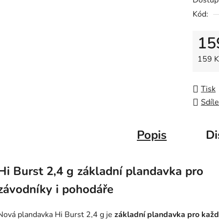
Dostup
0,0
Kód:
z
5
15
hvězdič
Měrná
159 Kč
Tisk
Sdíle
Popis
Di
Hi Burst 2,4 g základní plandavka pro
závodníky i pohodáře
Nová plandavka Hi Burst 2,4 g je
základní plandavka pro kaž