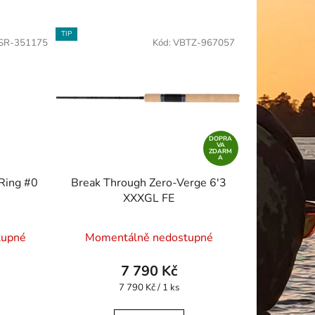
TIP
SR-351175
Kód:
VBTZ-967057
DOPRA
VA
ZDARM
A
 Ring #0
Break Through Zero-Verge 6'3
XXXGL FE
Průměrné
tupné
Momentálně nedostupné
hodnocení
produktu
7 790 Kč
je
Měrná
7 790 Kč / 1 ks
cena:
5,0