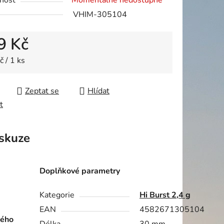
nost
Momentálně nedostupné
VHIM-305104
9 Kč
ek.
 cena:
 / 1 ks
Zeptat se
Hlídat
t
skuze
Doplňkové parametry
Kategorie
Hi Burst 2,4 g
EAN
4582671305104
dého