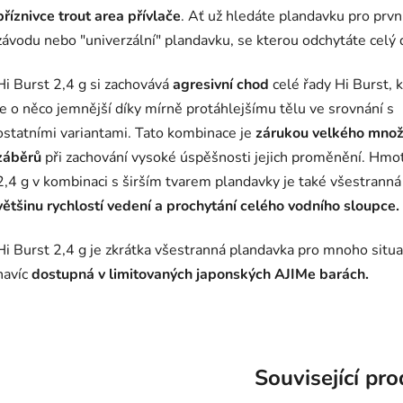
příznivce trout area přívlače
. Ať už hledáte plandavku pro prvn
závodu nebo "univerzální" plandavku, se kterou odchytáte celý 
Hi Burst 2,4 g si zachovává
agresivní chod
celé řady Hi Burst, 
je o něco jemnější díky mírně protáhlejšímu tělu ve srovnání s
ostatními variantami. Tato kombinace je
zárukou velkého množ
záběrů
při zachování vysoké úspěšnosti jejich proměnění. Hmo
2,4 g v kombinaci s širším tvarem plandavky je také všestrann
většinu rychlostí vedení a prochytání celého vodního sloupce.
Hi Burst 2,4 g je zkrátka všestranná plandavka pro mnoho situa
navíc
dostupná v limitovaných japonských AJIMe barách.
Související pr