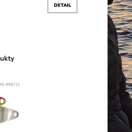
z
DETAIL
5
hvězdiček.
ukty
IS-956721