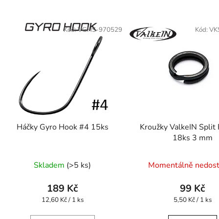
Kód:
VGHS-970529
Kód:
VK
Háčky Gyro Hook #4 15ks
Kroužky ValkeIN Split
18ks 3 mm
Skladem
(>5 ks)
Momentálně nedos
189 Kč
99 Kč
Měrná
Měrná
12,60 Kč / 1 ks
5,50 Kč / 1 ks
cena:
cena: