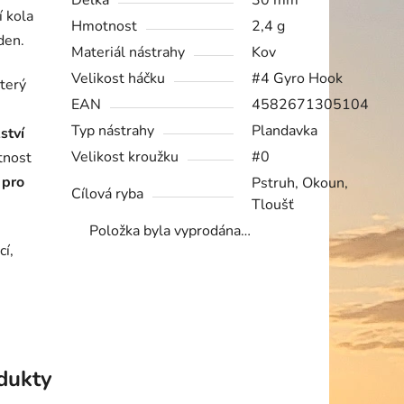
Délka
30 mm
í kola
Hmotnost
2,4 g
den.
Materiál nástrahy
Kov
Velikost háčku
#4 Gyro Hook
který
EAN
4582671305104
Typ nástrahy
Plandavka
ství
Velikost kroužku
#0
tnost
á
pro
Pstruh, Okoun,
Cílová ryba
Tloušť
Položka byla vyprodána…
cí,
odukty