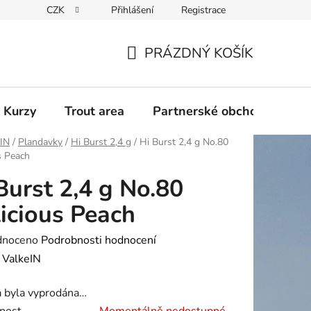
CZK
Přihlášení
Registrace
PRÁZDNÝ KOŠÍK
NÁKUPNÍ
KOŠÍK
 Kurzy
Trout area
Partnerské obchody
eIN
/
Plandavky
/
Hi Burst 2,4 g
/
Hi Burst 2,4 g No.80
s Peach
Burst 2,4 g No.80
icious Peach
né
dnoceno
Podrobnosti hodnocení
ení
:
ValkeIN
tu
a byla vyprodána…