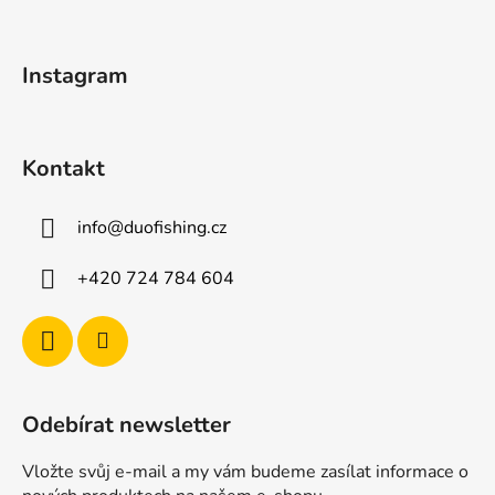
a
t
Instagram
í
Kontakt
info
@
duofishing.cz
+420 724 784 604
Odebírat newsletter
Vložte svůj e-mail a my vám budeme zasílat informace o