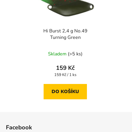
Hi Burst 2,4 g No.49
Turning Green
Skladem
(>5 ks)
159 Kč
Měrná
159 Kč / 1 ks
cena:
DO KOŠÍKU
Z
á
Facebook
p