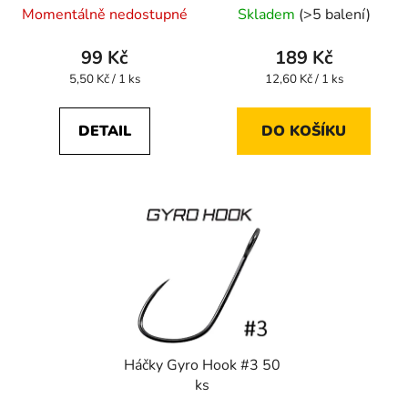
Momentálně nedostupné
Skladem
(>5 balení)
99 Kč
189 Kč
Měrná
Měrná
5,50 Kč / 1 ks
12,60 Kč / 1 ks
cena:
cena:
DETAIL
DO KOŠÍKU
Háčky Gyro Hook #3 50
ks