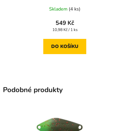
Skladem
(4 ks)
549 Kč
Měrná
10,98 Kč / 1 ks
cena:
DO KOŠÍKU
Podobné produkty