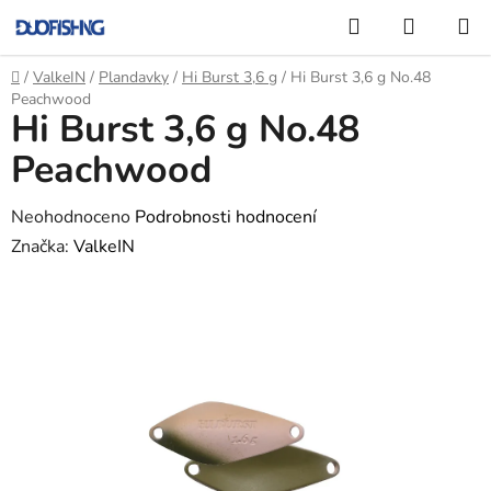
Přejít
Hledat
NÁKUP
na
KOŠÍK
obsah
Domů
/
ValkeIN
/
Plandavky
/
Hi Burst 3,6 g
/
Hi Burst 3,6 g No.48
Peachwood
Hi Burst 3,6 g No.48
Peachwood
Průměrné
Neohodnoceno
Podrobnosti hodnocení
hodnocení
Značka:
ValkeIN
produktu
je
0,0
z
5
hvězdiček.