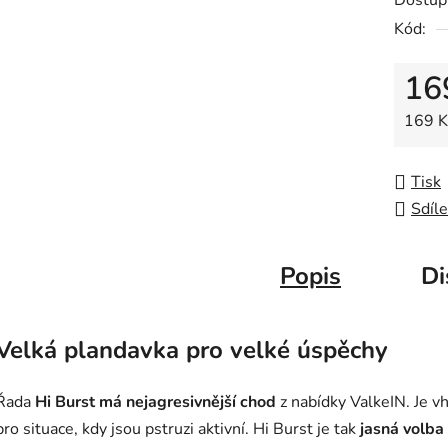
Dostup
0,0
Kód:
z
5
16
hvězdič
Měrná
169 Kč
Tisk
Sdíle
Popis
Di
Velká plandavka pro velké úspěchy
Řada
Hi Burst má nejagresivnější chod
z nabídky ValkeIN. Je v
pro situace, kdy jsou pstruzi aktivní. Hi Burst je tak
jasná volba