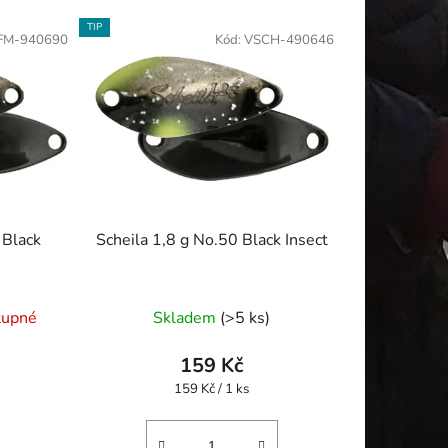
TIP
FM-940690
Kód:
VSCH-490646
 Black
Scheila 1,8 g No.50 Black Insect
né
tupné
Skladem
(>5 ks)
ení
tu
159 Kč
Měrná
159 Kč / 1 ks
cena: