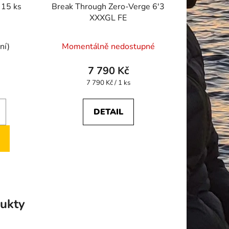
 15 ks
Break Through Zero-Verge 6'3
XXXGL FE
Průměrné
ní)
Momentálně nedostupné
hodnocení
produktu
7 790 Kč
je
Měrná
7 790 Kč / 1 ks
cena:
5,0
z
DETAIL
5
hvězdiček.
ukty