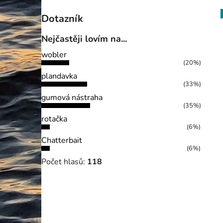
Dotazník
Nejčastěji lovím na...
wobler
(20%)
plandavka
(33%)
gumová nástraha
(35%)
rotačka
(6%)
Chatterbait
(6%)
Počet hlasů:
118