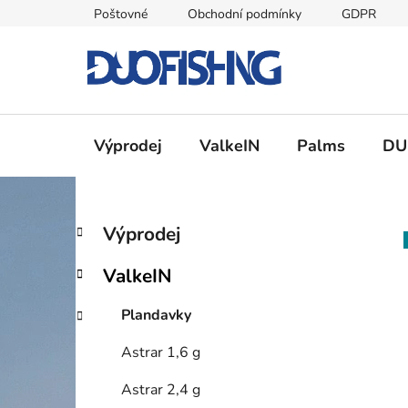
Přejít
Poštovné
Obchodní podmínky
GDPR
na
obsah
Výprodej
ValkeIN
Palms
DU
P
K
Přeskočit
Výprodej
a
kategorie
o
t
s
ValkeIN
e
t
g
r
Plandavky
o
a
r
Astrar 1,6 g
i
n
e
n
Astrar 2,4 g