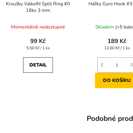
Kroužky ValkeIN Split Ring #0
Háčky Gyro Hook #3
18ks 3 mm
Momentálně nedostupné
Skladem
(>5 bale
99 Kč
189 Kč
Měrná
Měrná
5,50 Kč / 1 ks
12,60 Kč / 1 ks
cena:
cena:
DETAIL
DO KOŠÍKU
Podobné prod