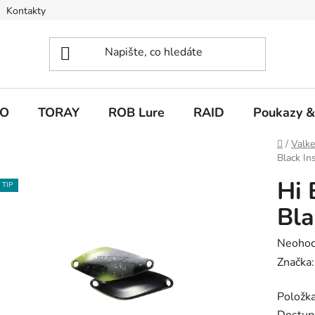
Kontakty
O
TORAY
ROB Lure
RAID
Poukazy &
Domů
/
Valk
Black In
Hi 
TIP
Bla
Průměr
Neoho
hodnoc
Značka
produk
Položk
je