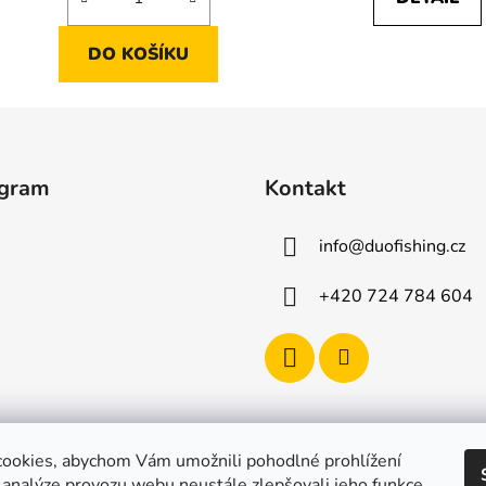
5
5
hvězdiček.
hvězdič
DO KOŠÍKU
agram
Kontakt
info
@
duofishing.cz
+420 724 784 604
ookies, abychom Vám umožnili pohodlné prohlížení
 analýze provozu webu neustále zlepšovali jeho funkce,