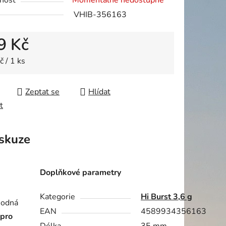
nost
Momentálně nedostupné
VHIB-356163
9 Kč
ek.
 cena:
 / 1 ks
Zeptat se
Hlídat
t
skuze
Doplňkové parametry
Kategorie
Hi Burst 3,6 g
hodná
EAN
4589934356163
 pro