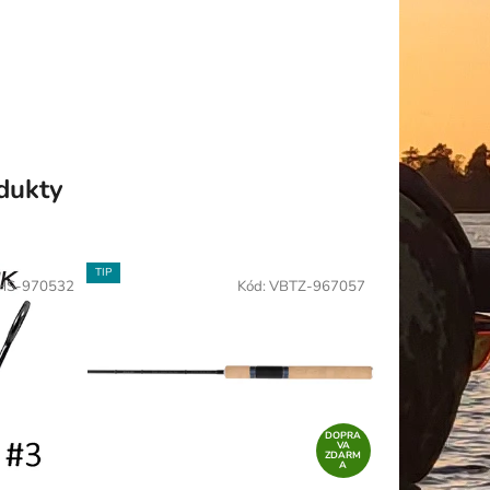
odukty
TIP
HS-970532
Kód:
VBTZ-967057
DOPRA
VA
ZDARM
A