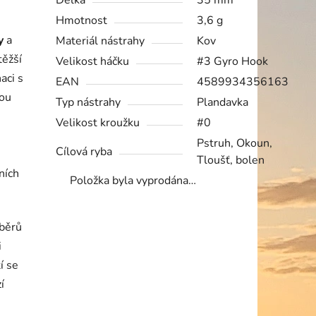
Délka
35 mm
Hmotnost
3,6 g
y
a
Materiál nástrahy
Kov
těžší
Velikost háčku
#3 Gyro Hook
aci s
EAN
4589934356163
sou
Typ nástrahy
Plandavka
Velikost kroužku
#0
Pstruh, Okoun,
Cílová ryba
Tloušť, bolen
ních
Položka byla vyprodána…
áběrů
i
í se
í