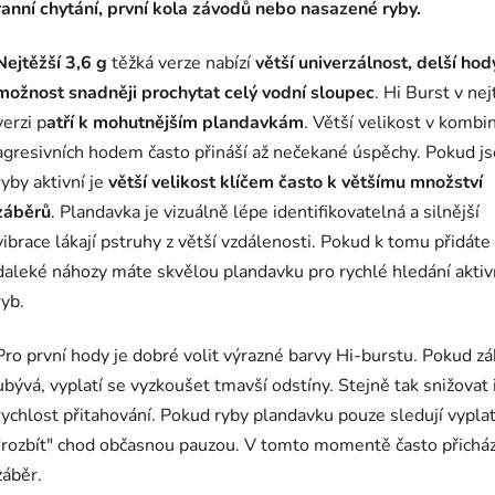
ranní chytání, první kola závodů nebo nasazené ryby.
Nejtěžší 3,6 g
těžká verze nabízí
větší univerzálnost,
delší hod
možnost snadněji prochytat celý vodní sloupec
. Hi Burst v nej
verzi p
atří k mohutnějším plandavkám
. Větší velikost v kombin
agresivních hodem často přináší až nečekané úspěchy. Pokud j
ryby aktivní je
větší velikost klíčem často k většímu množství
záběrů
. Plandavka je vizuálně lépe identifikovatelná a silnější
vibrace lákají pstruhy z větší vzdálenosti. Pokud k tomu přidáte
daleké náhozy máte skvělou plandavku pro rychlé hledání aktiv
ryb.
Pro první hody je dobré volit výrazné barvy Hi-burstu. Pokud z
ubývá, vyplatí se vyzkoušet tmavší odstíny. Stejně tak snižovat 
rychlost přitahování. Pokud ryby plandavku pouze sledují vyplat
"rozbít" chod občasnou pauzou. V tomto momentě často přicház
záběr.