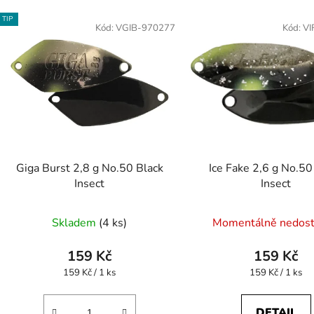
TIP
Kód:
VGIB-970277
Kód:
VI
Giga Burst 2,8 g No.50 Black
Ice Fake 2,6 g No.50
Insect
Insect
Průměrné
Průměr
Skladem
(4 ks)
Momentálně nedos
hodnocení
hodnoc
produktu
produk
159 Kč
159 Kč
je
je
Měrná
Měrná
159 Kč / 1 ks
159 Kč / 1 ks
cena:
cena:
5,0
5,0
z
z
DETAIL