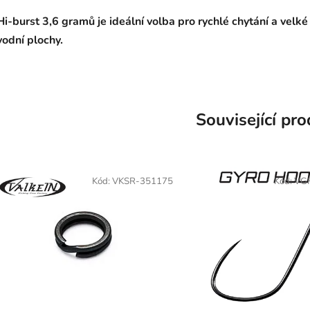
Hi-burst 3,6 gramů je ideální volba pro rychlé chytání a velké
vodní plochy.
Související pr
Kód:
VKSR-351175
Kód:
VG