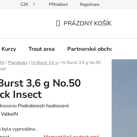
CZK
Přihlášení
Registrace
PRÁZDNÝ KOŠÍK
NÁKUPNÍ
KOŠÍK
 Kurzy
Trout area
Partnerské obchody
eIN
/
Plandavky
/
Hi Burst 3,6 g
/
Hi Burst 3,6 g No.50
sect
Burst 3,6 g No.50
ck Insect
né
dnoceno
Podrobnosti hodnocení
ení
:
ValkeIN
tu
a byla vyprodána…