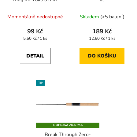
Momentálně nedostupné
Skladem
(>5 balení)
99 Kč
189 Kč
Měrná
Měrná
5,50 Kč / 1 ks
12,60 Kč / 1 ks
cena:
cena:
DETAIL
DO KOŠÍKU
TIP
DOPRAVA ZDARMA
Break Through Zero-