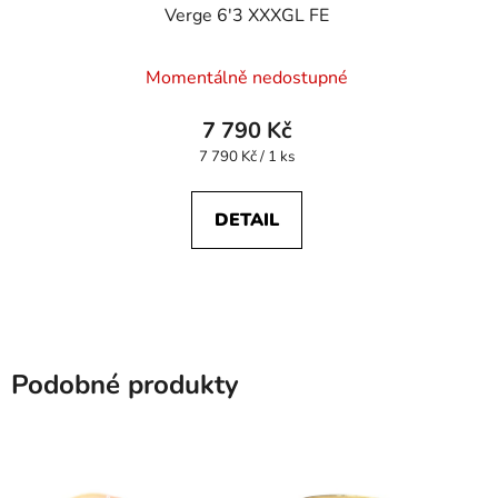
Verge 6'3 XXXGL FE
Průměrné
Momentálně nedostupné
hodnocení
produktu
7 790 Kč
je
Měrná
7 790 Kč / 1 ks
cena:
5,0
z
DETAIL
5
hvězdiček.
Podobné produkty