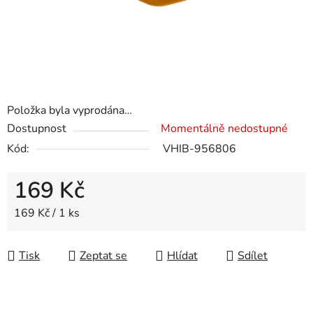
Položka byla vyprodána…
Dostupnost
Momentálně nedostupné
Kód:
VHIB-956806
169 Kč
Měrná cena:
169 Kč / 1 ks
Tisk
Zeptat se
Hlídat
Sdílet