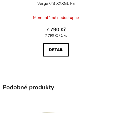
Verge 6'3 XXXGL FE
Průměrné
Momentálně nedostupné
hodnocení
produktu
7 790 Kč
je
Měrná
7 790 Kč / 1 ks
cena:
5,0
z
DETAIL
5
hvězdiček.
Podobné produkty