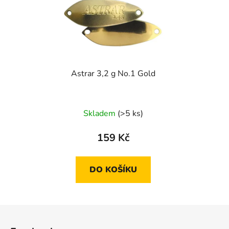
Astrar 3,2 g No.1 Gold
Skladem
(>5 ks)
159 Kč
DO KOŠÍKU
Z
á