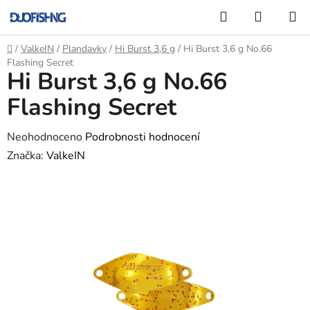
Přejít
Hledat
NÁKUP
na
KOŠÍK
obsah
Domů
/
ValkeIN
/
Plandavky
/
Hi Burst 3,6 g
/
Hi Burst 3,6 g No.66
Flashing Secret
Hi Burst 3,6 g No.66
Flashing Secret
Průměrné
Neohodnoceno
Podrobnosti hodnocení
hodnocení
Značka:
ValkeIN
produktu
je
0,0
z
5
hvězdiček.