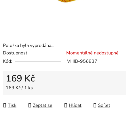
Položka byla vyprodána…
Dostupnost
Momentálně nedostupné
Kód:
VHIB-956837
169 Kč
Měrná cena:
169 Kč / 1 ks
Tisk
Zeptat se
Hlídat
Sdílet