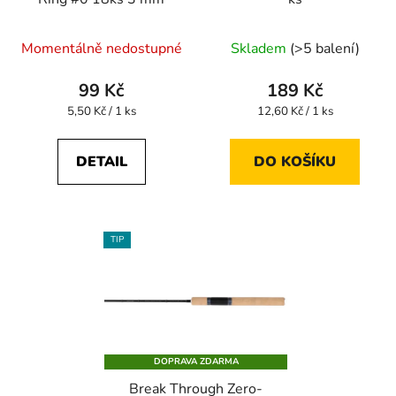
Momentálně nedostupné
Skladem
(>5 balení)
99 Kč
189 Kč
Měrná
Měrná
5,50 Kč / 1 ks
12,60 Kč / 1 ks
cena:
cena:
DETAIL
DO KOŠÍKU
TIP
DOPRAVA ZDARMA
Break Through Zero-