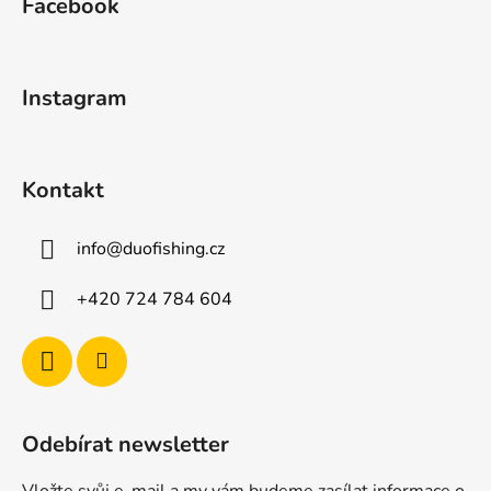
Facebook
p
a
t
Instagram
í
Kontakt
info
@
duofishing.cz
+420 724 784 604
Odebírat newsletter