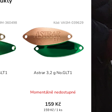
ukty
IM-360498
Kód:
VASM-039629
GLT1
Astrar 3,2 g No.GLT1
Momentálně nedostupné
159 Kč
Měrná
159 Kč / 1 ks