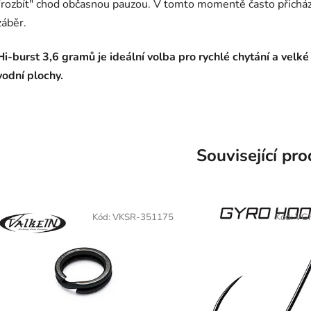
"rozbít" chod občasnou pauzou. V tomto momentě často přicház
záběr.
Hi-burst 3,6 gramů je ideální volba pro rychlé chytání a velké
vodní plochy.
Související pr
Kód:
VKSR-351175
Kód:
VG