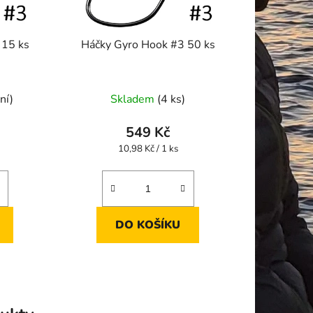
 15 ks
Háčky Gyro Hook #3 50 ks
ní)
Skladem
(4 ks)
549 Kč
Měrná
10,98 Kč / 1 ks
cena:
DO KOŠÍKU