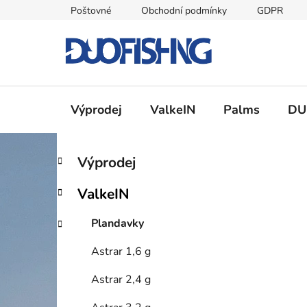
Přejít
Poštovné
Obchodní podmínky
GDPR
na
obsah
Výprodej
ValkeIN
Palms
DU
P
K
Přeskočit
Výprodej
a
kategorie
o
t
s
ValkeIN
e
t
g
r
Plandavky
o
a
r
Astrar 1,6 g
i
n
e
n
Astrar 2,4 g
í