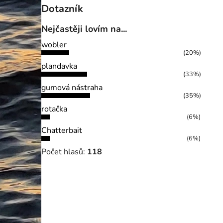
Dotazník
Nejčastěji lovím na...
wobler
(20%)
plandavka
(33%)
gumová nástraha
(35%)
rotačka
(6%)
Chatterbait
(6%)
Počet hlasů:
118