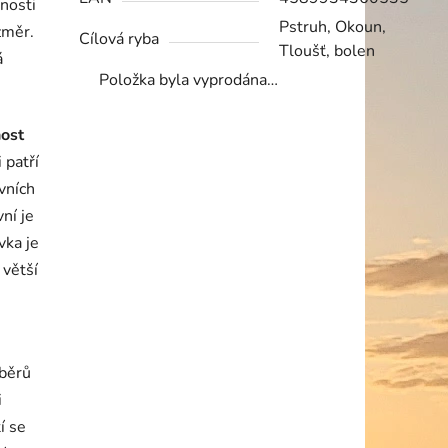
nosti
Pstruh, Okoun,
změr.
Cílová ryba
Tloušť, bolen
á
Položka byla vyprodána…
ost
 patří
vních
ní je
vka je
 větší
áběrů
i
í se