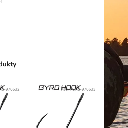
í
odukty
HS-970532
Kód:
VGHS-970533