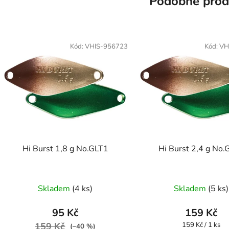
Podobné prod
Kód:
VHIS-956723
Kód:
VH
Hi Burst 1,8 g No.GLT1
Hi Burst 2,4 g No.
Skladem
(4 ks)
Skladem
(5 ks)
95 Kč
159 Kč
Měrná
159 Kč
159 Kč / 1 ks
(–40 %)