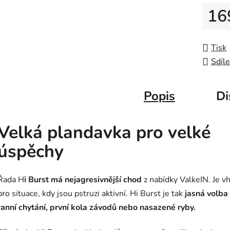
5
16
hvězdič
Měrná
Tisk
Sdíle
Popis
Di
Velká plandavka pro velké
úspěchy
Řada H
i Burst má nejagresivnější chod
z nabídky ValkeIN. Je v
pro situace, kdy jsou pstruzi aktivní. Hi Burst je tak
jasná volba
ranní chytání, první kola závodů nebo nasazené ryby.