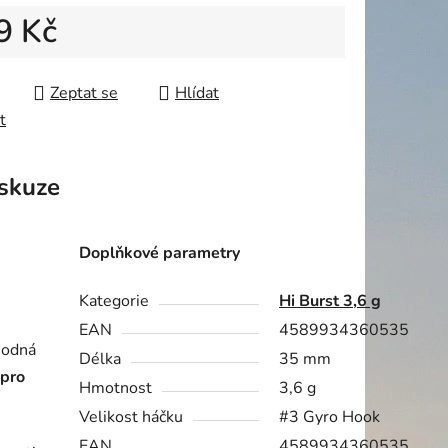
9 Kč
ek.
 cena:
Zeptat se
Hlídat
t
skuze
Doplňkové parametry
Kategorie
Hi Burst 3,6 g
EAN
4589934360535
hodná
Délka
35 mm
 pro
Hmotnost
3,6 g
Velikost háčku
#3 Gyro Hook
EAN
4589934360535