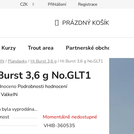
CZK
Přihlášení
Registrace
PRÁZDNÝ KOŠÍK
NÁKUPNÍ
KOŠÍK
 Kurzy
Trout area
Partnerské obchody
eIN
/
Plandavky
/
Hi Burst 3,6 g
/
Hi Burst 3,6 g No.GLT1
Burst 3,6 g No.GLT1
né
dnoceno
Podrobnosti hodnocení
ení
:
ValkeIN
tu
a byla vyprodána…
nost
Momentálně nedostupné
VHIB-360535