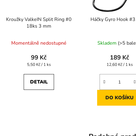
Kroužky ValkeIN Split Ring #0
Háčky Gyro Hook #3
18ks 3 mm
Momentálně nedostupné
Skladem
(>5 bale
99 Kč
189 Kč
Měrná
Měrná
5,50 Kč / 1 ks
12,60 Kč / 1 ks
cena:
cena:
DETAIL
DO KOŠÍKU