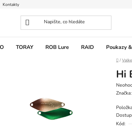
Kontakty
O
TORAY
ROB Lure
RAID
Poukazy &
Domů
/
Valk
Hi 
Průměr
Neoho
hodnoc
Značka
produk
Položk
je
Dostup
0,0
Kód:
z