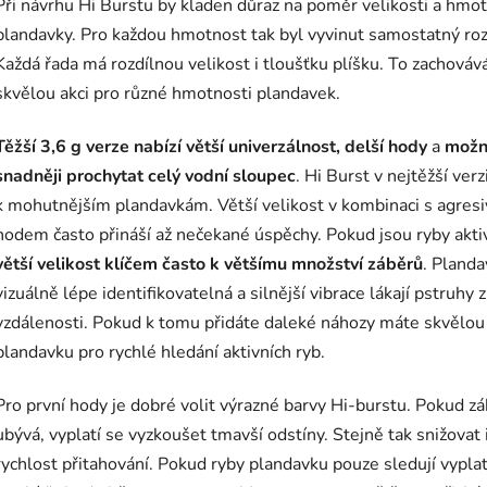
Při návrhu Hi Burstu by kladen důraz na poměr velikosti a hmot
plandavky. Pro každou hmotnost tak byl vyvinut samostatný ro
Každá řada má rozdílnou velikost i tloušťku plíšku. To zachováv
skvělou akci pro různé hmotnosti plandavek.
Těžší 3,6 g verze nabízí větší univerzálnost,
delší hody
a
možn
snadněji prochytat celý vodní sloupec
. Hi Burst v nejtěžší verzi
k mohutnějším plandavkám. Větší velikost v kombinaci s agresi
hodem často přináší až nečekané úspěchy. Pokud jsou ryby aktiv
větší velikost klíčem často k většímu množství záběrů
. Planda
vizuálně lépe identifikovatelná a silnější vibrace lákají pstruhy z
vzdálenosti. Pokud k tomu přidáte daleké náhozy máte skvělou
plandavku pro rychlé hledání aktivních ryb.
Pro první hody je dobré volit výrazné barvy Hi-burstu. Pokud z
ubývá, vyplatí se vyzkoušet tmavší odstíny. Stejně tak snižovat 
rychlost přitahování. Pokud ryby plandavku pouze sledují vyplat