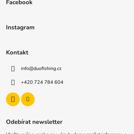
Facebook
p
a
t
Instagram
í
Kontakt
info
@
duofishing.cz
+420 724 784 604
Odebírat newsletter