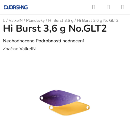
Přejít
Hledat
NÁKUP
na
KOŠÍK
obsah
Domů
/
ValkeIN
/
Plandavky
/
Hi Burst 3,6 g
/
Hi Burst 3,6 g No.GLT2
Hi Burst 3,6 g No.GLT2
Průměrné
Neohodnoceno
Podrobnosti hodnocení
hodnocení
Značka:
ValkeIN
produktu
je
0,0
z
5
hvězdiček.