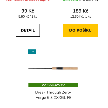
99 Kč
189 Kč
Měrná
Měrná
5,50 Kč / 1 ks
12,60 Kč / 1 ks
cena:
cena:
DETAIL
DO KOŠÍKU
TIP
DOPRAVA ZDARMA
Break Through Zero-
Verge 6'3 XXXGL FE
Průměrné