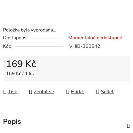
Položka byla vyprodána…
Dostupnost
Momentálně nedostupné
Kód:
VHIB-360542
169 Kč
Měrná cena:
169 Kč / 1 ks
Tisk
Zeptat se
Hlídat
Sdílet
Popis