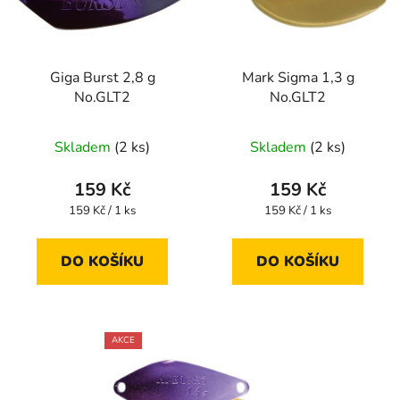
Giga Burst 2,8 g
Mark Sigma 1,3 g
No.GLT2
No.GLT2
Skladem
(2 ks)
Skladem
(2 ks)
159 Kč
159 Kč
Měrná
Měrná
159 Kč / 1 ks
159 Kč / 1 ks
cena:
cena:
DO KOŠÍKU
DO KOŠÍKU
AKCE