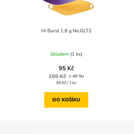
Hi Burst 1,8 g No.GLT2
Skladem
(1 ks)
95 Kč
159 Kč
(–40 %)
Měrná
95 Kč / 1 ks
cena:
DO KOŠÍKU
Z
á