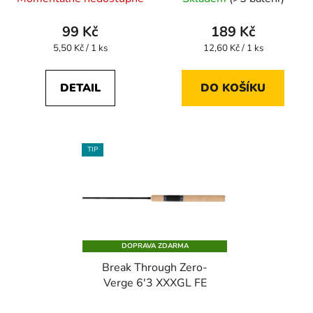
99 Kč
189 Kč
Měrná
Měrná
5,50 Kč / 1 ks
12,60 Kč / 1 ks
cena:
cena:
DETAIL
DO KOŠÍKU
TIP
DOPRAVA ZDARMA
Break Through Zero-
Verge 6'3 XXXGL FE
Průměrné