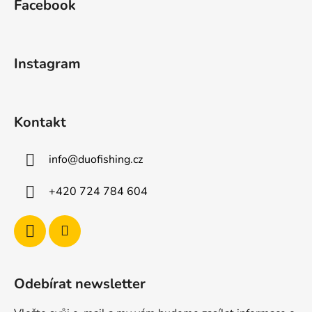
Facebook
p
a
t
Instagram
í
Kontakt
info
@
duofishing.cz
+420 724 784 604
Odebírat newsletter