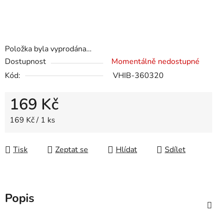
Položka byla vyprodána…
Dostupnost
Momentálně nedostupné
Kód:
VHIB-360320
169 Kč
Měrná cena:
169 Kč / 1 ks
Tisk
Zeptat se
Hlídat
Sdílet
Popis