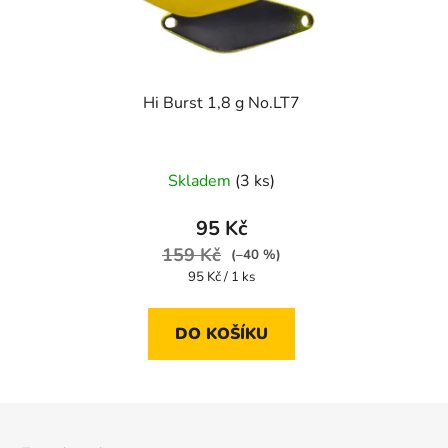
Hi Burst 1,8 g No.LT7
Skladem
(3 ks)
95 Kč
159 Kč
(–40 %)
Měrná
95 Kč / 1 ks
cena:
DO KOŠÍKU
Z
á