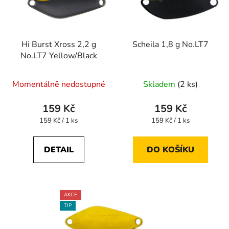
Hi Burst Xross 2,2 g
Scheila 1,8 g No.LT7
No.LT7 Yellow/Black
Momentálně nedostupné
Skladem
(2 ks)
159 Kč
159 Kč
Měrná
Měrná
159 Kč / 1 ks
159 Kč / 1 ks
cena:
cena:
DETAIL
DO KOŠÍKU
AKCE
TIP