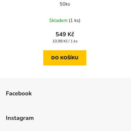
50ks
Skladem
(1 ks)
549 Kč
Měrná
10,98 Kč / 1 ks
cena:
DO KOŠÍKU
Z
á
Facebook
p
a
t
Instagram
í