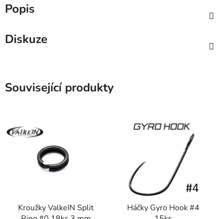
Popis
Diskuze
Související produkty
Kroužky ValkeIN Split
Háčky Gyro Hook #4
Ring #0 18ks 3 mm
15ks