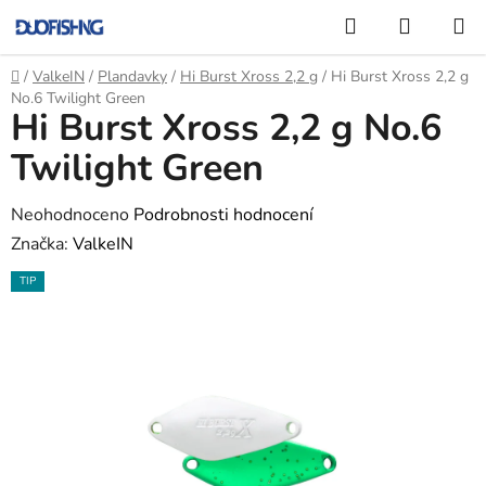
Přejít
Hledat
NÁKUP
na
KOŠÍK
obsah
Domů
/
ValkeIN
/
Plandavky
/
Hi Burst Xross 2,2 g
/
Hi Burst Xross 2,2 g
No.6 Twilight Green
Hi Burst Xross 2,2 g No.6
Twilight Green
Průměrné
Neohodnoceno
Podrobnosti hodnocení
hodnocení
Značka:
ValkeIN
produktu
TIP
je
0,0
z
5
hvězdiček.