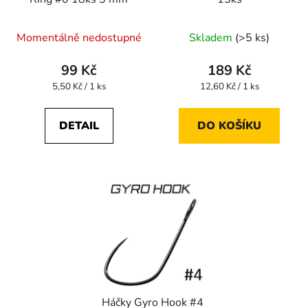
Momentálně nedostupné
Skladem
(>5 ks)
99 Kč
189 Kč
Měrná
Měrná
5,50 Kč / 1 ks
12,60 Kč / 1 ks
cena:
cena:
DETAIL
DO KOŠÍKU
Háčky Gyro Hook #4