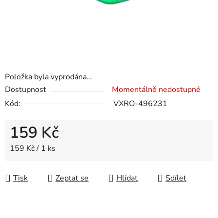
Položka byla vyprodána…
Dostupnost
Momentálně nedostupné
Kód:
VXRO-496231
159 Kč
Měrná cena:
159 Kč / 1 ks
Tisk
Zeptat se
Hlídat
Sdílet