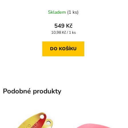
Skladem
(1 ks)
549 Kč
Měrná
10,98 Kč / 1 ks
cena:
DO KOŠÍKU
Podobné produkty