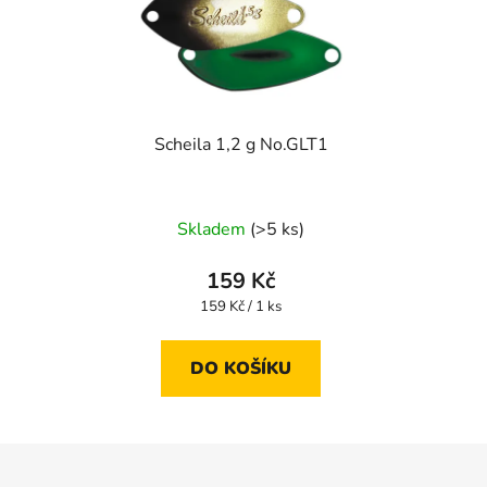
Scheila 1,2 g No.GLT1
Skladem
(>5 ks)
159 Kč
Měrná
159 Kč / 1 ks
cena:
DO KOŠÍKU
Z
á