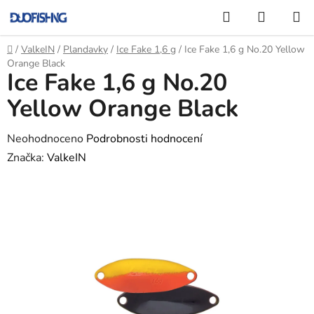
Přejít
Hledat
NÁKUP
na
KOŠÍK
obsah
Domů
/
ValkeIN
/
Plandavky
/
Ice Fake 1,6 g
/
Ice Fake 1,6 g No.20 Yellow
Orange Black
Ice Fake 1,6 g No.20
Yellow Orange Black
Průměrné
Neohodnoceno
Podrobnosti hodnocení
hodnocení
Značka:
ValkeIN
produktu
je
0,0
z
5
hvězdiček.