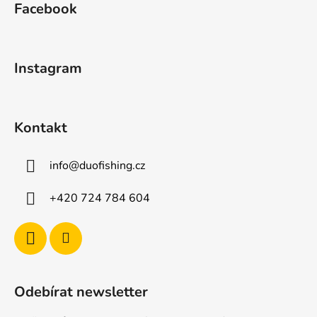
Facebook
p
a
t
Instagram
í
Kontakt
info
@
duofishing.cz
+420 724 784 604
Odebírat newsletter