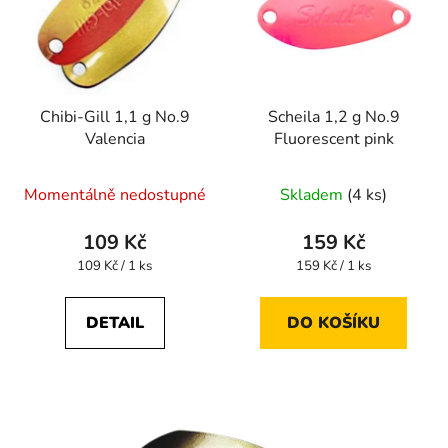
Chibi-Gill 1,1 g No.9
Scheila 1,2 g No.9
Valencia
Fluorescent pink
Momentálně nedostupné
Skladem
(4 ks)
109 Kč
159 Kč
Měrná
Měrná
109 Kč / 1 ks
159 Kč / 1 ks
cena:
cena:
DETAIL
DO KOŠÍKU