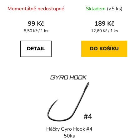
Momentálně nedostupné
Skladem
(>5 ks)
99 Kč
189 Kč
Měrná
Měrná
5,50 Kč / 1 ks
12,60 Kč / 1 ks
cena:
cena:
DETAIL
DO KOŠÍKU
Háčky Gyro Hook #4
50ks