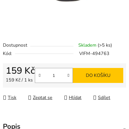
Dostupnost
Skladem
(>5 ks)
Kód:
VIFM-494763
159 Kč
DO KOŠÍKU
Měrná cena:
159 Kč / 1 ks
Tisk
Zeptat se
Hlídat
Sdílet
Popis