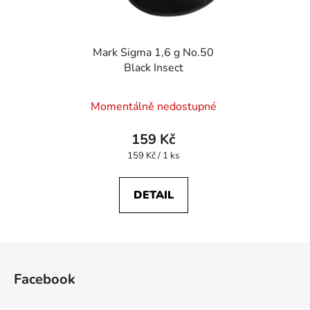
Mark Sigma 1,6 g No.50
Black Insect
Momentálně nedostupné
159 Kč
Měrná
159 Kč / 1 ks
cena:
DETAIL
Z
á
Facebook
p
a