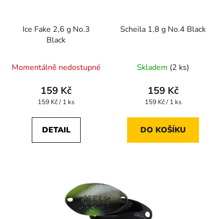
Ice Fake 2,6 g No.3
Scheila 1,8 g No.4 Black
Black
Momentálně nedostupné
Skladem
(2 ks)
159 Kč
159 Kč
Měrná
Měrná
159 Kč / 1 ks
159 Kč / 1 ks
cena:
cena:
DETAIL
DO KOŠÍKU