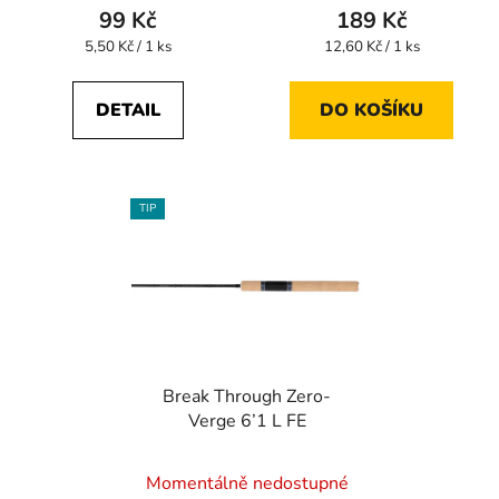
99 Kč
189 Kč
Měrná
Měrná
5,50 Kč / 1 ks
12,60 Kč / 1 ks
cena:
cena:
DETAIL
DO KOŠÍKU
TIP
Break Through Zero-
Verge 6’1 L FE
Průměrné
Momentálně nedostupné
hodnocení