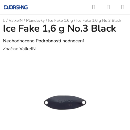
Přejít
Hledat
NÁKUP
na
KOŠÍK
obsah
Domů
/
ValkeIN
/
Plandavky
/
Ice Fake 1,6 g
/
Ice Fake 1,6 g No.3 Black
Ice Fake 1,6 g No.3 Black
Průměrné
Neohodnoceno
Podrobnosti hodnocení
hodnocení
Značka:
ValkeIN
produktu
je
0,0
z
5
hvězdiček.