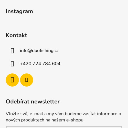
t
Instagram
í
Kontakt
info
@
duofishing.cz
+420 724 784 604
Odebírat newsletter
Vložte svůj e-mail a my vám budeme zasílat informace o
nových produktech na našem e-shopu.