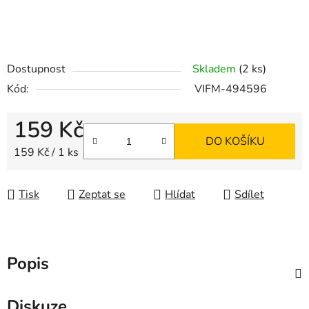
Dostupnost
Skladem
(2 ks)
Kód:
VIFM-494596
159 Kč
DO KOŠÍKU
Měrná cena:
159 Kč / 1 ks
Tisk
Zeptat se
Hlídat
Sdílet
Popis
Diskuze