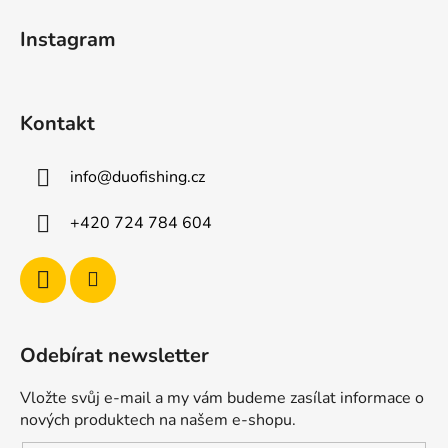
t
Instagram
í
Kontakt
info
@
duofishing.cz
+420 724 784 604
Odebírat newsletter
Vložte svůj e-mail a my vám budeme zasílat informace o
nových produktech na našem e-shopu.