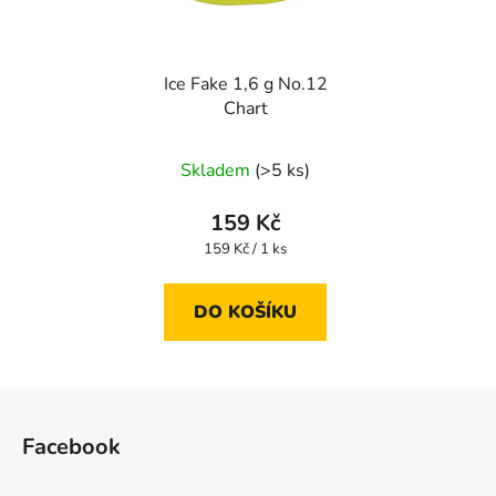
Ice Fake 1,6 g No.12
Chart
Skladem
(>5 ks)
159 Kč
Měrná
159 Kč / 1 ks
cena:
DO KOŠÍKU
Z
á
Facebook
p
a