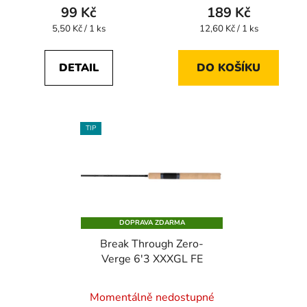
99 Kč
189 Kč
Měrná
Měrná
5,50 Kč / 1 ks
12,60 Kč / 1 ks
cena:
cena:
DETAIL
DO KOŠÍKU
TIP
DOPRAVA ZDARMA
Break Through Zero-
Verge 6'3 XXXGL FE
Průměrné
Momentálně nedostupné
hodnocení