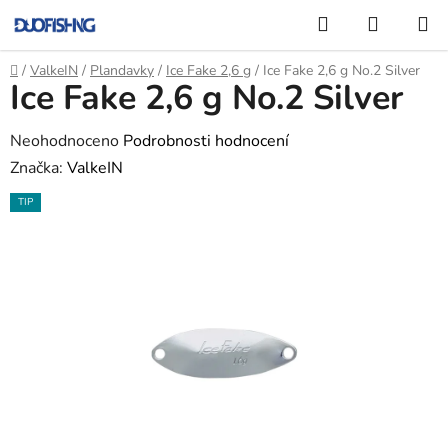
Přejít
Hledat
NÁKUP
na
KOŠÍK
obsah
Domů
/
ValkeIN
/
Plandavky
/
Ice Fake 2,6 g
/
Ice Fake 2,6 g No.2 Silver
Ice Fake 2,6 g No.2 Silver
Průměrné
Neohodnoceno
Podrobnosti hodnocení
hodnocení
Značka:
ValkeIN
produktu
TIP
je
0,0
z
5
hvězdiček.