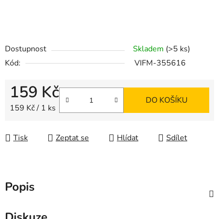
Dostupnost
Skladem
(>5 ks)
Kód:
VIFM-355616
159 Kč
DO KOŠÍKU
Měrná cena:
159 Kč / 1 ks
Tisk
Zeptat se
Hlídat
Sdílet
Popis
Diskuze