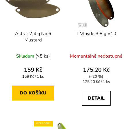
Astrar 2,4 g No.6
T-Vlayde 3,8 g V10
Mustard
Skladem
(>5 ks)
Momentálně nedostupné
159 Kč
175,20 Kč
Měrná
159 Kč / 1 ks
(–20 %)
cena:
Měrná
175,20 Kč / 1 ks
cena:
DO KOŠÍKU
DETAIL
VÝPRODEJ