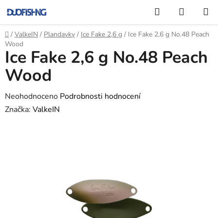
Přejít
Hledat
NÁKUP
na
KOŠÍK
obsah
Domů
/
ValkeIN
/
Plandavky
/
Ice Fake 2,6 g
/
Ice Fake 2,6 g No.48 Peach
Wood
Ice Fake 2,6 g No.48 Peach
Wood
Průměrné
Neohodnoceno
Podrobnosti hodnocení
hodnocení
Značka:
ValkeIN
produktu
je
0,0
z
5
hvězdiček.