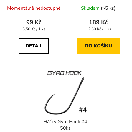
Momentálně nedostupné
Skladem
(>5 ks)
99 Kč
189 Kč
Měrná
Měrná
5,50 Kč / 1 ks
12,60 Kč / 1 ks
cena:
cena:
DETAIL
DO KOŠÍKU
Háčky Gyro Hook #4
50ks