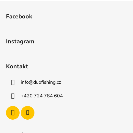
Z
á
Facebook
p
a
t
Instagram
í
Kontakt
info
@
duofishing.cz
+420 724 784 604