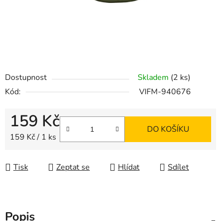
Dostupnost
Skladem
(2 ks)
Kód:
VIFM-940676
159 Kč
DO KOŠÍKU
Měrná cena:
159 Kč / 1 ks
Tisk
Zeptat se
Hlídat
Sdílet
Popis