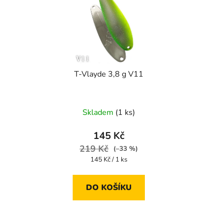
T-Vlayde 3,8 g V11
Skladem
(1 ks)
145 Kč
219 Kč
(–33 %)
Měrná
145 Kč / 1 ks
cena:
DO KOŠÍKU