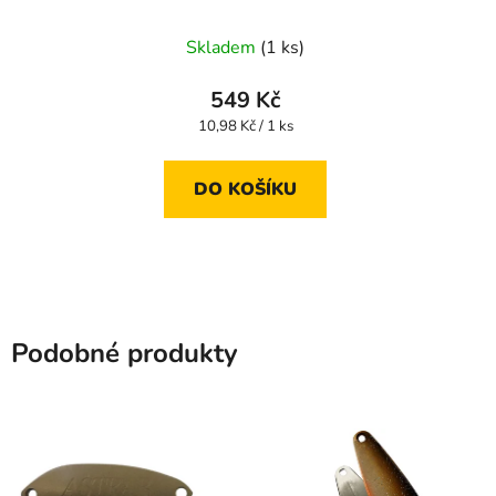
Skladem
(1 ks)
549 Kč
Měrná
10,98 Kč / 1 ks
cena:
DO KOŠÍKU
Podobné produkty