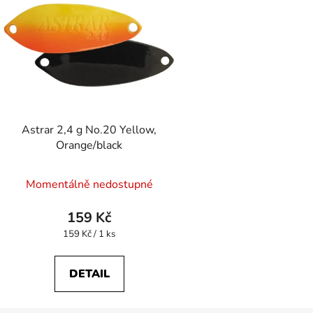
Astrar 2,4 g No.20 Yellow,
Orange/black
Momentálně nedostupné
159 Kč
Měrná
159 Kč / 1 ks
cena:
DETAIL