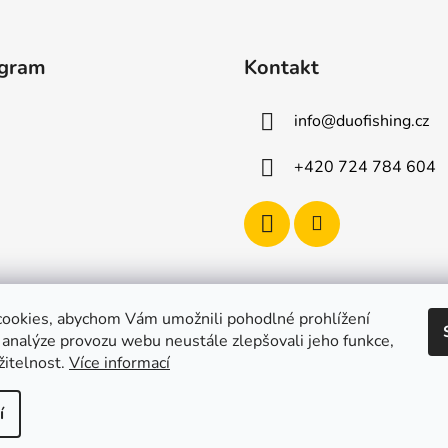
agram
Kontakt
info
@
duofishing.cz
+420 724 784 604
ookies, abychom Vám umožnili pohodlné prohlížení
 analýze provozu webu neustále zlepšovali jeho funkce,
žitelnost.
Více informací
í
razena.
Upravit nastavení cookies