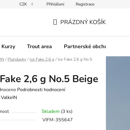
CZK
Přihlášení
Registrace
PRÁZDNÝ KOŠÍK
NÁKUPNÍ
KOŠÍK
 Kurzy
Trout area
Partnerské obchody
eIN
/
Plandavky
/
Ice Fake 2,6 g
/
Ice Fake 2,6 g No.5
 Fake 2,6 g No.5 Beige
né
dnoceno
Podrobnosti hodnocení
ení
:
ValkeIN
tu
nost
Skladem
(3 ks)
VIFM-355647