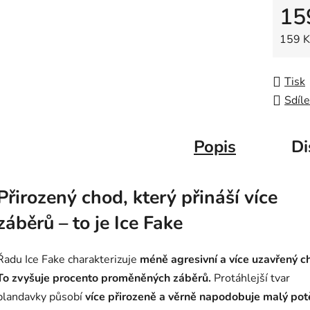
15
5
hvězdič
Měrná
159 Kč
Tisk
Sdíle
Popis
Di
Přirozený chod, který přináší více
záběrů – to je Ice Fake
Řadu Ice Fake charakterizuje
méně agresivní a více uzavřený c
To zvyšuje procento proměněných záběrů.
Protáhlejší tvar
plandavky působí
více přirozeně a věrně napodobuje malý pot