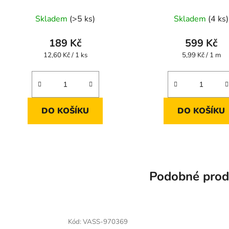
Skladem
(>5 ks)
Skladem
(4 ks)
189 Kč
599 Kč
Měrná
Měrná
12,60 Kč / 1 ks
5,99 Kč / 1 m
cena:
cena:
DO KOŠÍKU
DO KOŠÍKU
Podobné prod
Kód:
VASS-970369