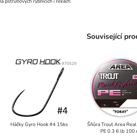
na pstruhových rybnících i řekách.
Související pr
Kód:
VGHS-970529
Kód:
TT
Háčky Gyro Hook #4 15ks
Šňůra Trout Area Real
PE 0.3 6 lb 100