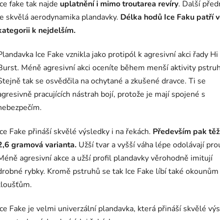
Ice fake tak najde
uplatnění i mimo troutarea revíry
. Další před
je skvělá aerodynamika plandavky.
Délka hodů Ice Faku patří v
kategorii k nejdelším.
Plandavka Ice Fake vznikla jako protipól k agresivní akci řady Hi
Burst. Méně agresivní akci oceníte během menší aktivity pstru
Stejně tak se osvědčila na ochytané a zkušené dravce. Ti se
agresivně pracujících nástrah bojí, protože je mají spojené s
nebezpečím.
Ice Fake přináší skvělé výsledky i na řekách.
Především pak těž
2,6 gramová varianta.
Užší tvar a vyšší váha lépe odolávají pro
Méně agresivní akce a užší profil plandavky věrohodně imitují
drobné rybky. Kromě pstruhů se tak Ice Fake líbí také okounům
tloušťům.
Ice Fake je velmi univerzální plandavka, která přináší skvělé vý