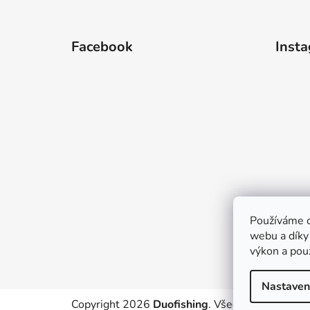
Z
á
Facebook
Inst
p
a
t
í
Používáme c
webu a díky
výkon a pou
Nastaven
Copyright 2026
Duofishing
. Všechna práva vyh