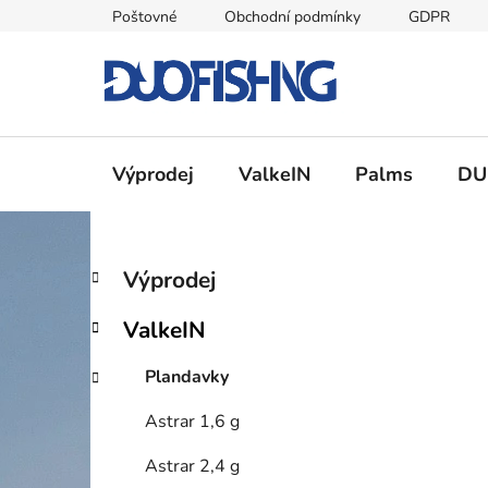
Přejít
Poštovné
Obchodní podmínky
GDPR
na
obsah
Výprodej
ValkeIN
Palms
DU
P
K
Přeskočit
Výprodej
a
kategorie
o
t
s
ValkeIN
e
t
g
r
Plandavky
o
a
r
Astrar 1,6 g
i
n
e
n
Astrar 2,4 g