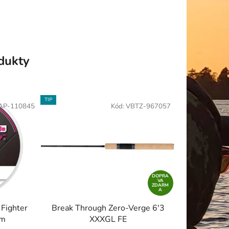
odukty
TIP
AP-110845
Kód:
VBTZ-967057
DOPRA
VA
ZDARM
A
 Fighter
Break Through Zero-Verge 6'3
 m
XXXGL FE