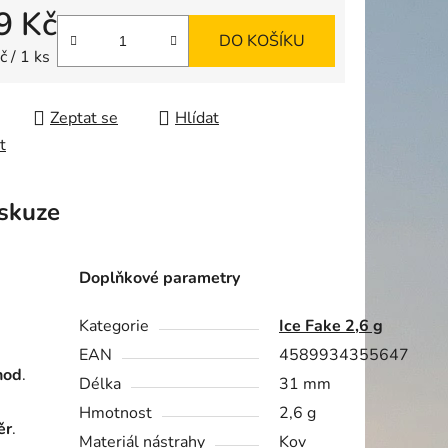
9 Kč
DO KOŠÍKU
ek.
 cena:
 / 1 ks
Zeptat se
Hlídat
t
skuze
Doplňkové parametry
Kategorie
Ice Fake 2,6 g
EAN
4589934355647
hod
.
Délka
31 mm
Hmotnost
2,6 g
ěr
.
Materiál nástrahy
Kov