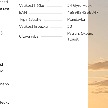
ností
Velikost háčku
#4 Gyro Hook
e své
EAN
4589934355647
Typ nástrahy
Plandavka
Velikost kroužku
#0
hů.
Pstruh, Okoun,
Cílová ryba
Tloušť
ší
udu.
 nebo
sledky