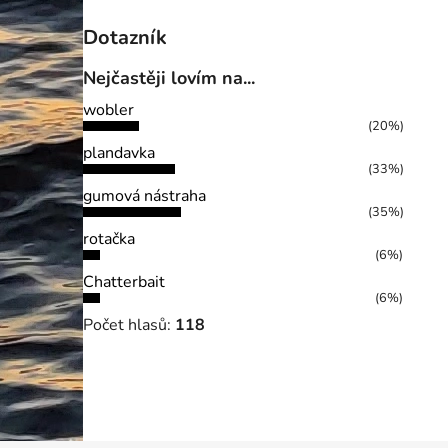
Dotazník
Nejčastěji lovím na...
wobler
(20%)
plandavka
(33%)
gumová nástraha
(35%)
rotačka
(6%)
Chatterbait
(6%)
Počet hlasů:
118