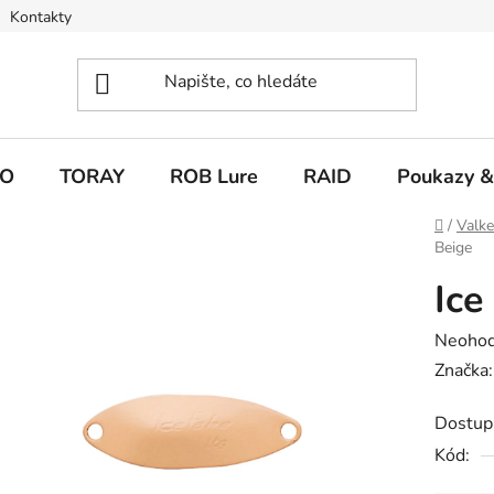
Kontakty
O
TORAY
ROB Lure
RAID
Poukazy &
Domů
/
Valk
Beige
Ice
Průměr
Neoho
hodnoc
Značka
produk
Dostup
je
Kód:
0,0
z