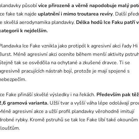
plandavky působí
více přirozeně a věrně napodobuje malý pot
Ice fake tak najde
uplatnění i mimo troutarea revíry
. Další před
je skvělá aerodynamika plandavky.
Délka hodů Ice Faku patří v
kategorii k nejdelším.
Plandavka Ice Fake vznikla jako protipól k agresivní akci řady Hi
Burst. Méně agresivní akci oceníte během menší aktivity pstru
Stejně tak se osvědčila na ochytané a zkušené dravce. Ti se
agresivně pracujících nástrah bojí, protože je mají spojené s
nebezpečím.
Ice Fake přináší skvělé výsledky i na řekách.
Především pak těž
2,6 gramová varianta.
Užší tvar a vyšší váha lépe odolávají pro
Méně agresivní akce a užší profil plandavky věrohodně imitují
drobné rybky. Kromě pstruhů se tak Ice Fake líbí také okounům
tloušťům.