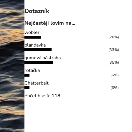
Dotazník
Nejčastěji lovím na...
wobler
(20%)
plandavka
(33%)
gumová nástraha
(35%)
rotačka
(6%)
Chatterbait
(6%)
Počet hlasů:
118