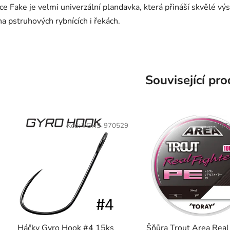
Ice Fake je velmi univerzální plandavka, která přináší skvělé vý
na pstruhových rybnících i řekách.
Související pr
Kód:
VGHS-970529
Kód:
TT
Háčky Gyro Hook #4 15ks
Šňůra Trout Area Real