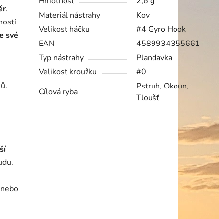
Hmotnost
2,6 g
ěr
.
Materiál nástrahy
Kov
ností
Velikost háčku
#4 Gyro Hook
e své
EAN
4589934355661
Typ nástrahy
Plandavka
Velikost kroužku
#0
hů.
Pstruh, Okoun,
Cílová ryba
Tloušť
ší
udu.
 nebo