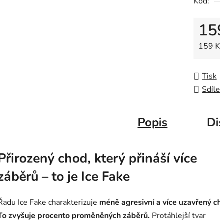
Kód:
0,0
z
15
5
hvězdič
Měrná
159 Kč
Tisk
Sdíle
Popis
Di
Přirozený chod, který přináší více
záběrů – to je Ice Fake
Řadu Ice Fake charakterizuje
méně agresivní a více uzavřený c
To zvyšuje procento proměněných záběrů.
Protáhlejší tvar