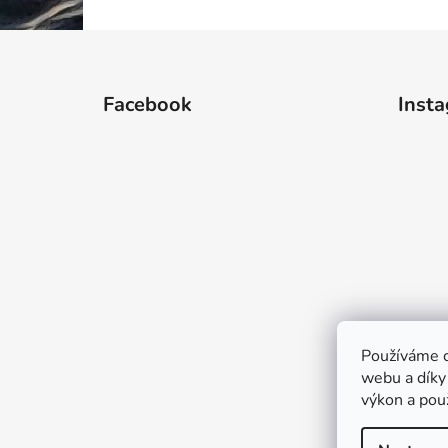
Z
á
Facebook
Inst
p
a
t
í
Používáme c
webu a díky
výkon a pou