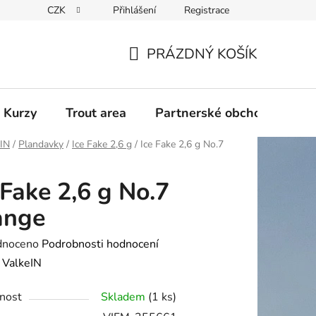
CZK
Přihlášení
Registrace
PRÁZDNÝ KOŠÍK
NÁKUPNÍ
KOŠÍK
 Kurzy
Trout area
Partnerské obchody
eIN
/
Plandavky
/
Ice Fake 2,6 g
/
Ice Fake 2,6 g No.7
 Fake 2,6 g No.7
ange
né
dnoceno
Podrobnosti hodnocení
ení
:
ValkeIN
tu
nost
Skladem
(1 ks)