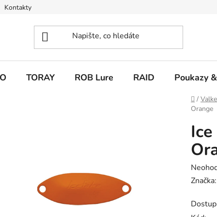
Kontakty
O
TORAY
ROB Lure
RAID
Poukazy &
Domů
/
Valk
Orange
Ice
Or
Průměr
Neoho
hodnoc
Značka
produk
Dostup
je