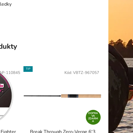
sledky
odukty
TIP
AP-110845
Kód:
VBTZ-967057
DOPRA
VA
ZDARM
A
 Fighter
Break Through Zero-Verge 6'3