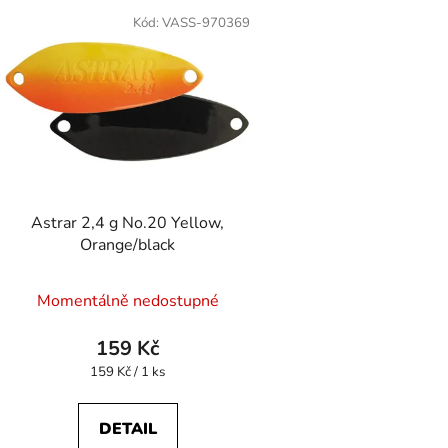
Kód:
VASS-970369
Astrar 2,4 g No.20 Yellow,
Orange/black
Momentálně nedostupné
159 Kč
Měrná
159 Kč / 1 ks
cena:
DETAIL