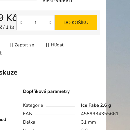
VIFM-355661
9 Kč
DO KOŠÍKU
ek.
 cena:
 / 1 ks
Zeptat se
Hlídat
t
skuze
Doplňkové parametry
Kategorie
Ice Fake 2,6 g
EAN
4589934355661
hod
.
Délka
31 mm