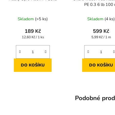
PE 0.3 6 lb 100
Skladem
(>5 ks)
Skladem
(4 ks)
189 Kč
599 Kč
Měrná
Měrná
12,60 Kč / 1 ks
5,99 Kč / 1 m
cena:
cena:
DO KOŠÍKU
DO KOŠÍKU
Podobné prod