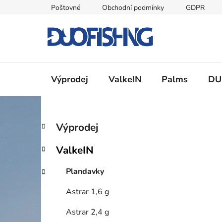
Přejít
Poštovné
Obchodní podmínky
GDPR
na
obsah
Výprodej
ValkeIN
Palms
DU
P
K
Přeskočit
Výprodej
a
kategorie
o
t
s
ValkeIN
e
t
g
r
Plandavky
o
a
r
Astrar 1,6 g
i
n
e
n
Astrar 2,4 g