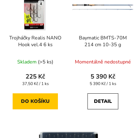
Trojháčky Realis NANO
Baymatic BMTS-70M
Hook vel.4 6 ks
214 cm 10-35 g
Skladem
(>5 ks)
Momentálně nedostupné
225 Kč
5 390 Kč
Měrná
Měrná
37,50 Kč / 1 ks
5 390 Kč / 1 ks
cena:
cena:
DO KOŠÍKU
DETAIL