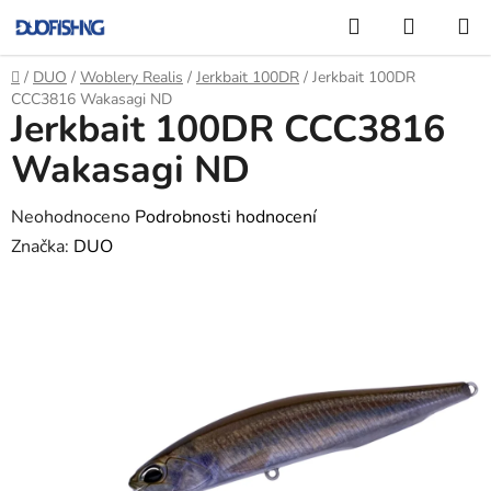
Přejít
Hledat
NÁKUP
na
KOŠÍK
obsah
Domů
/
DUO
/
Woblery Realis
/
Jerkbait 100DR
/
Jerkbait 100DR
CCC3816 Wakasagi ND
Jerkbait 100DR CCC3816
Wakasagi ND
Průměrné
Neohodnoceno
Podrobnosti hodnocení
hodnocení
Značka:
DUO
produktu
je
0,0
z
5
hvězdiček.