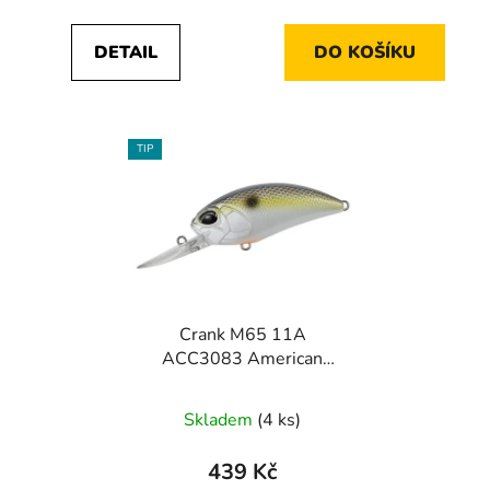
cena:
cena:
DETAIL
DO KOŠÍKU
TIP
Crank M65 11A
ACC3083 American
Shad
Skladem
(4 ks)
439 Kč