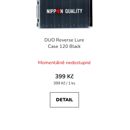
DUO Reverse Lure
Case 120 Black
Momentálně nedostupné
399 Kč
Měrná
399 Kč / 1 ks
cena:
DETAIL