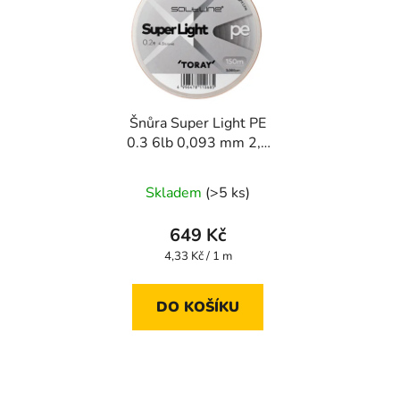
Šnůra Super Light PE
0.3 6lb 0,093 mm 2,8
kg 150 m
Skladem
(>5 ks)
649 Kč
Měrná
4,33 Kč / 1 m
cena:
DO KOŠÍKU