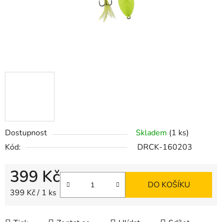
Dostupnost
Skladem
(1 ks)
Kód:
DRCK-160203
399 Kč
DO KOŠÍKU
Měrná cena:
399 Kč / 1 ks