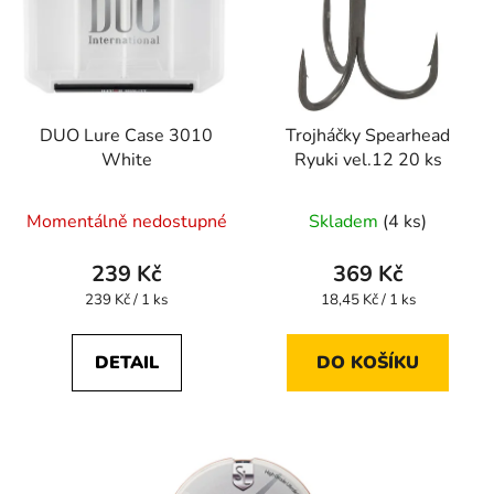
DUO Lure Case 3010
Trojháčky Spearhead
White
Ryuki vel.12 20 ks
Momentálně nedostupné
Skladem
(4 ks)
239 Kč
369 Kč
Měrná
Měrná
239 Kč / 1 ks
18,45 Kč / 1 ks
cena:
cena:
DETAIL
DO KOŠÍKU