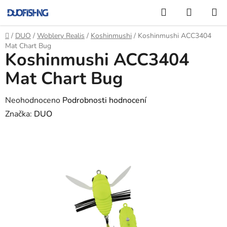
Přejít
Hledat
NÁKUP
na
KOŠÍK
obsah
Domů
/
DUO
/
Woblery Realis
/
Koshinmushi
/
Koshinmushi ACC3404
Mat Chart Bug
Koshinmushi ACC3404
Mat Chart Bug
Průměrné
Neohodnoceno
Podrobnosti hodnocení
hodnocení
Značka:
DUO
produktu
je
0,0
z
5
hvězdiček.