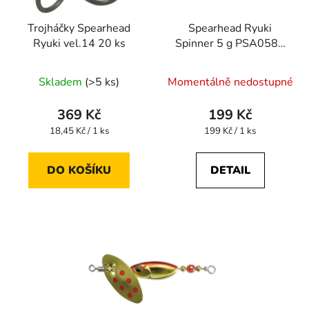
Trojháčky Spearhead
Spearhead Ryuki
Ryuki vel.14 20 ks
Spinner 5 g PSA0589
Silver Slash UV
Skladem
(>5 ks)
Momentálně nedostupné
369 Kč
199 Kč
Měrná
Měrná
18,45 Kč / 1 ks
199 Kč / 1 ks
cena:
cena:
DO KOŠÍKU
DETAIL