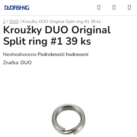
Přejít
Hledat
NÁKUP
na
KOŠÍK
obsah
Domů
/
DUO
/
Kroužky DUO Original Split ring #1 39 ks
Kroužky DUO Original
Split ring #1 39 ks
Průměrné
Neohodnoceno
Podrobnosti hodnocení
hodnocení
Značka:
DUO
produktu
je
0,0
z
5
hvězdiček.