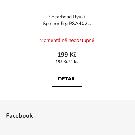
Spearhead Ryuki
Spinner 5 g PSA4026
Red Gold
Momentálně nedostupné
199 Kč
Měrná
199 Kč / 1 ks
cena:
DETAIL
Z
á
Facebook
p
a
t