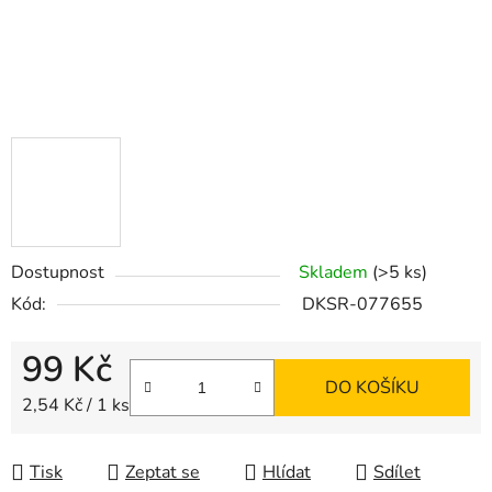
Dostupnost
Skladem
(>5 ks)
Kód:
DKSR-077655
99 Kč
DO KOŠÍKU
Měrná cena:
2,54 Kč / 1 ks
Tisk
Zeptat se
Hlídat
Sdílet