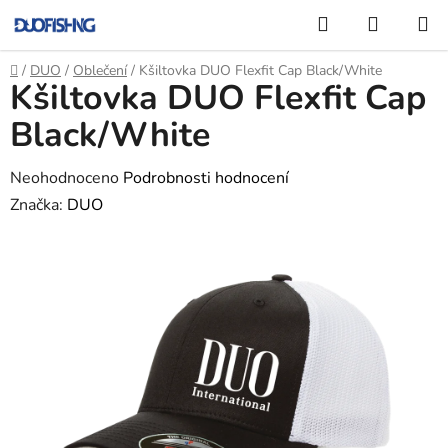
Přejít
Hledat
NÁKUP
na
KOŠÍK
obsah
Domů
/
DUO
/
Oblečení
/
Kšiltovka DUO Flexfit Cap Black/White
Kšiltovka DUO Flexfit Cap
Black/White
Průměrné
Neohodnoceno
Podrobnosti hodnocení
hodnocení
Značka:
DUO
produktu
je
0,0
z
5
hvězdiček.