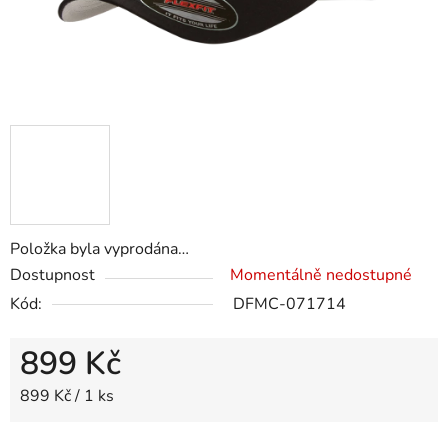
Položka byla vyprodána…
Dostupnost
Momentálně nedostupné
Kód:
DFMC-071714
899 Kč
Měrná cena:
899 Kč / 1 ks