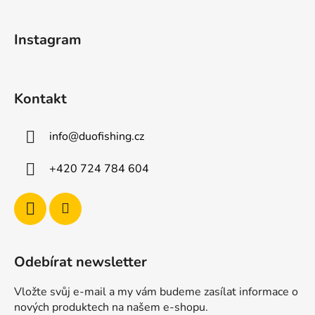
a
t
Instagram
í
Kontakt
info
@
duofishing.cz
+420 724 784 604
Odebírat newsletter
Vložte svůj e-mail a my vám budeme zasílat informace o
nových produktech na našem e-shopu.