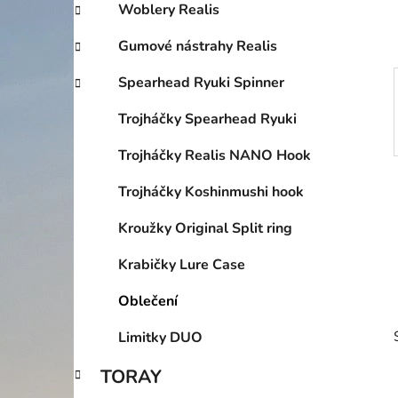
p
Woblery Realis
a
Gumové nástrahy Realis
n
e
Spearhead Ryuki Spinner
l
Trojháčky Spearhead Ryuki
Trojháčky Realis NANO Hook
Trojháčky Koshinmushi hook
Kroužky Original Split ring
Krabičky Lure Case
Oblečení
Limitky DUO
TORAY