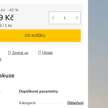
 Kč
–45 %
9 Kč
ek.
 cena:
 / 1 ks
DO KOŠÍKU
Zeptat se
Hlídat
t
skuze
a.
Doplňkové parametry
Kategorie
Oblečení