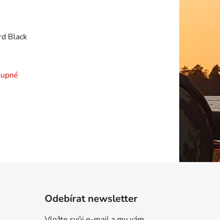
d Black
tupné
Odebírat newsletter
Vložte svůj e-mail a my vám