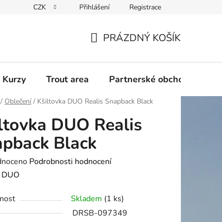
CZK
Přihlášení
Registrace
PRÁZDNÝ KOŠÍK
NÁKUPNÍ
KOŠÍK
 Kurzy
Trout area
Partnerské obchody
/
Oblečení
/
Kšiltovka DUO Realis Snapback Black
ltovka DUO Realis
pback Black
né
dnoceno
Podrobnosti hodnocení
ení
:
DUO
tu
nost
Skladem
(1 ks)
DRSB-097349