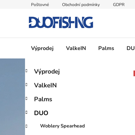
Přejít
Poštovné
Obchodní podmínky
GDPR
na
obsah
Výprodej
ValkeIN
Palms
DU
P
K
Přeskočit
Výprodej
a
kategorie
o
t
s
ValkeIN
e
t
g
r
Palms
o
a
r
DUO
i
n
e
n
Woblery Spearhead
í