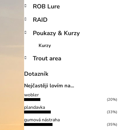
ROB Lure
RAID
Poukazy & Kurzy
Kurzy
Trout area
Dotazník
Nejčastěji lovím na...
wobler
(20%)
plandavka
(33%)
gumová nástraha
(35%)