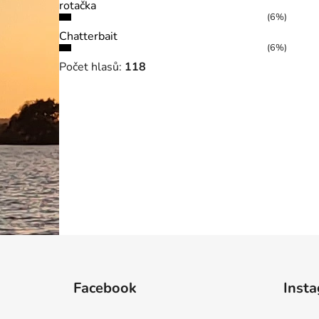
rotačka
(6%)
Chatterbait
(6%)
Počet hlasů:
118
Z
á
Facebook
Inst
p
a