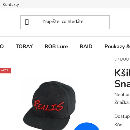
Kontakty
O
TORAY
ROB Lure
RAID
Poukazy &
Domů
/
DUO
Kši
AKCE
Sna
Průměr
Neoho
hodnoc
Značka
produk
Dostup
je
Kód:
0,0