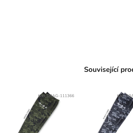
Související pr
Kód:
DRAG-111366
Kód:
DR