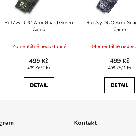
Rukávy DUO Arm Guard Green
Rukávy DUO Arm Guar
Camo
Camo
Momentálně nedostupné
Momentálně nedos
499 Kč
499 Kč
Měrná
Měrná
499 Kč / 1 ks
499 Kč / 1 ks
cena:
cena:
DETAIL
DETAIL
agram
Kontakt