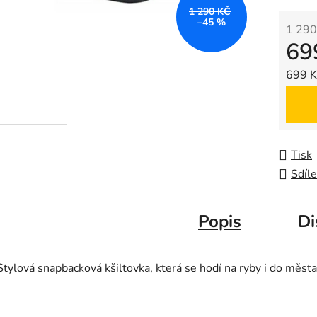
z
1 290 KČ
–45 %
5
1 290
69
hvězdič
Měrná
699 Kč
Tisk
Sdíle
Popis
Di
Stylová snapbacková kšiltovka, která se hodí na ryby i do měst