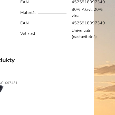
EAN
4525918097349
80% Akryl, 20%
Materiál
vlna
EAN
4525918097349
Univerzální
Velikost
(nastavitelná)
odukty
AG-097431