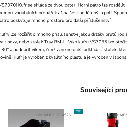
VS7070! Kufr se skládá ze dvou pater. Horní patro lze rozdělit
pomocí variabilních přepážek až na šest oddělených polí. Spodn
patro poskytuje mnoho prostoru pro další příslušenství.
Kufry lze rozšířit o mnoho příslušenství jakou držáky prutů rod 
bait boxy, nebo stolek Tray BM-L. Víko kufru VS7055 lze otočit
180° a podepřít víkem, čímž vznikne další odkládací stolek, kter
rovině. Kufr je vyroben z kvalitního plastu a je vyroben v Japons
Související pr
TIP
Kód:
MHDH-014526
Kód:
MB