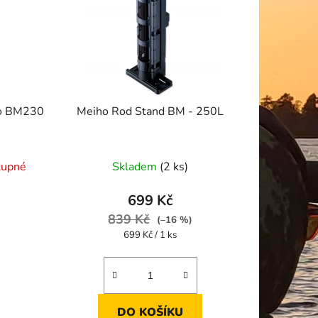
ho BM230
Meiho Rod Stand BM - 250L
tupné
Skladem
(2 ks)
699 Kč
839 Kč
(–16 %)
Měrná
699 Kč / 1 ks
cena:
DO KOŠÍKU