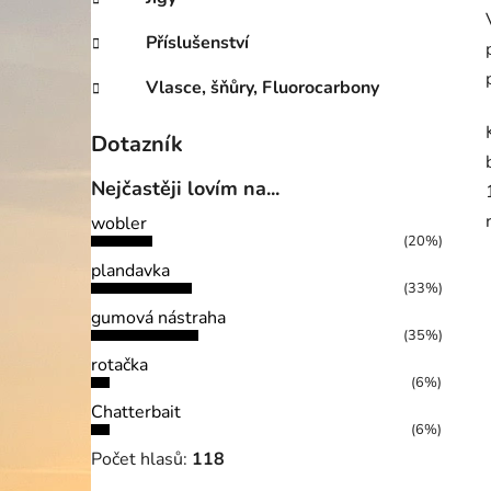
Příslušenství
Vlasce, šňůry, Fluorocarbony
Dotazník
Nejčastěji lovím na...
wobler
(20%)
plandavka
(33%)
gumová nástraha
(35%)
rotačka
(6%)
Chatterbait
(6%)
Počet hlasů:
118