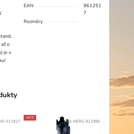
EAN
961251
7
í
Rozměry
stand,
 až o
ý je v
ku!
odukty
AKCE
MS-511827
Kód:
MERS-812986