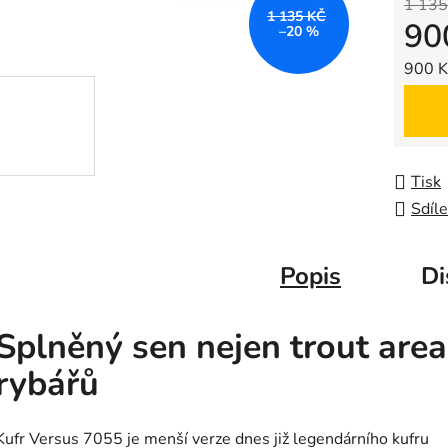
5
1 135
1 135 KČ
90
hvězdič
–20 %
Měrná
900 Kč
Tisk
Sdíle
Popis
Di
Splněný sen nejen trout area
rybářů
Kufr Versus 7055 je menší verze dnes již legendárního kufru