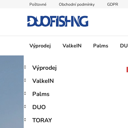
Přejít
Poštovné
Obchodní podmínky
GDPR
na
obsah
Výprodej
ValkeIN
Palms
DU
P
K
Přeskočit
Výprodej
a
kategorie
o
t
s
ValkeIN
e
t
g
r
Palms
o
a
r
DUO
i
n
e
n
TORAY
í