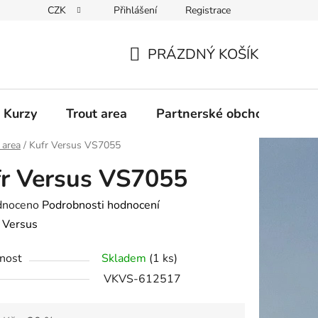
CZK
Přihlášení
Registrace
PRÁZDNÝ KOŠÍK
NÁKUPNÍ
KOŠÍK
 Kurzy
Trout area
Partnerské obchody
 area
/
Kufr Versus VS7055
r Versus VS7055
né
dnoceno
Podrobnosti hodnocení
ení
:
Versus
tu
nost
Skladem
(1 ks)
VKVS-612517