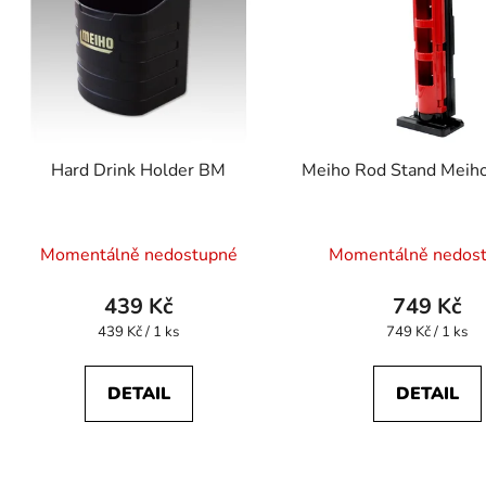
Hard Drink Holder BM
Meiho Rod Stand Mei
Momentálně nedostupné
Momentálně nedos
439 Kč
749 Kč
Měrná
Měrná
439 Kč / 1 ks
749 Kč / 1 ks
cena:
cena:
DETAIL
DETAIL