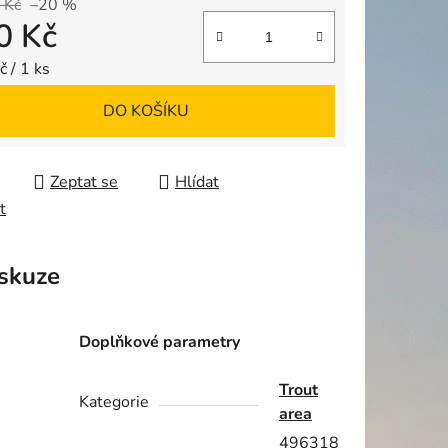
 Kč
–20 %
0 Kč
ek.
 cena:
 / 1 ks
DO KOŠÍKU
Zeptat se
Hlídat
t
skuze
Doplňkové parametry
Trout
Kategorie
area
496318