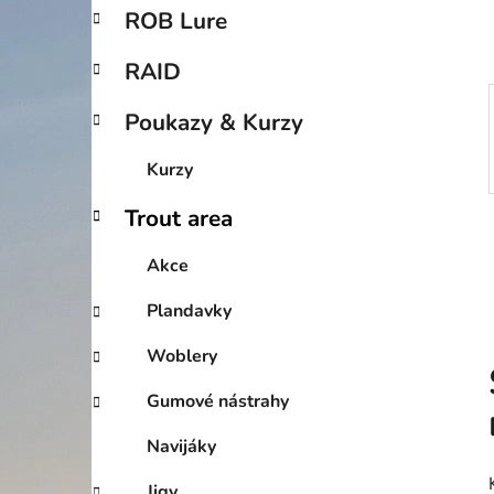
p
ROB Lure
a
n
RAID
e
Poukazy & Kurzy
l
Kurzy
Trout area
Akce
Plandavky
Woblery
Gumové nástrahy
Navijáky
Jigy