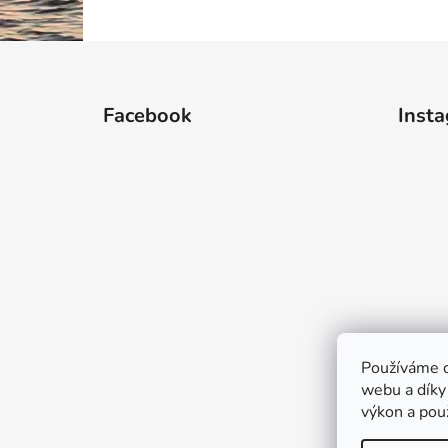
Z
á
Facebook
Inst
p
a
t
í
Používáme c
webu a díky
výkon a pou