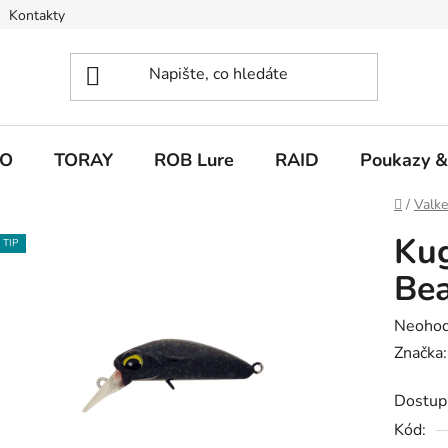
Kontakty
O
TORAY
ROB Lure
RAID
Poukazy &
Domů
/
Valk
Ku
TIP
Be
Průměr
Neoho
hodnoc
Značka
produk
Dostup
je
Kód:
0,0