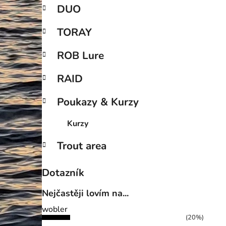
DUO
TORAY
ROB Lure
RAID
Poukazy & Kurzy
Kurzy
Trout area
Dotazník
Nejčastěji lovím na...
wobler
(20%)