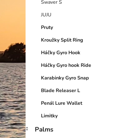
Swaver S
JUJU
Pruty
Kroužky Split Ring
Háčky Gyro Hook
Háčky Gyro hook Ride
Karabinky Gyro Snap
Blade Releaser L
Penál Lure Wallet
Limitky
Palms