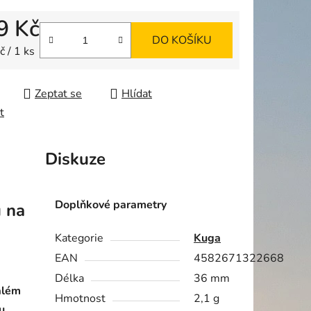
9 Kč
DO KOŠÍKU
ek.
 cena:
 / 1 ks
Zeptat se
Hlídat
t
Diskuze
Doplňkové parametry
ů na
Kategorie
Kuga
EAN
4582671322668
Délka
36 mm
além
Hmotnost
2,1 g
u