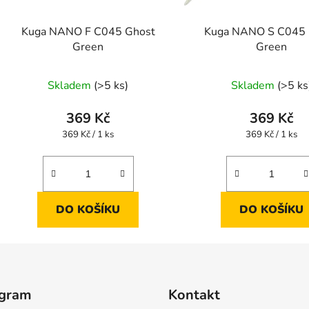
Kuga NANO F C045 Ghost
Kuga NANO S C045 
Green
Green
Skladem
(>5 ks)
Skladem
(>5 ks
369 Kč
369 Kč
Měrná
Měrná
369 Kč / 1 ks
369 Kč / 1 ks
cena:
cena:
DO KOŠÍKU
DO KOŠÍKU
agram
Kontakt