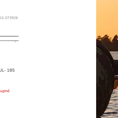
AS-073926
UL- 185
tupné