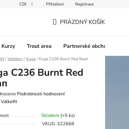
CZK
Přihlášení
Registrace
PRÁZDNÝ KOŠÍK
NÁKUPNÍ
KOŠÍK
 Kurzy
Trout area
Partnerské obchody
eIN
/
Woblery
/
Kuga
/
Kuga C236 Burnt Red Bean
ga C236 Burnt Red
an
né
dnoceno
Podrobnosti hodnocení
ení
:
ValkeIN
tu
nost
Skladem
(>5 ks)
VKUG-322668