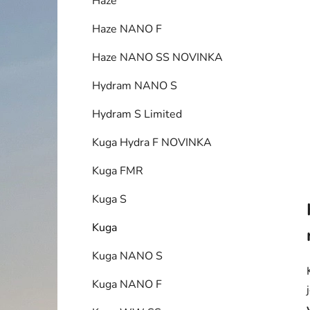
Haze
p
a
Haze NANO F
n
Haze NANO SS NOVINKA
e
l
Hydram NANO S
Hydram S Limited
Kuga Hydra F NOVINKA
Kuga FMR
Kuga S
Kuga
Kuga NANO S
Kuga NANO F