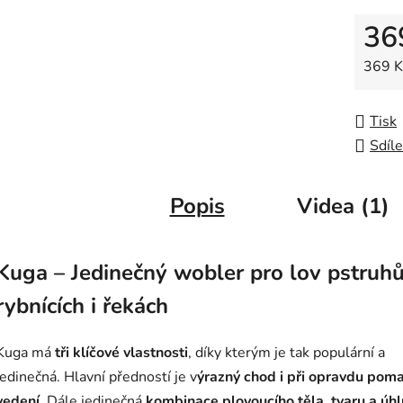
z
36
5
hvězdič
Měrná
369 Kč
Tisk
Sdíle
Popis
Videa (1)
Kuga – Jedinečný wobler pro lov pstruh
rybnících i řekách
Kuga má
tři klíčové vlastnosti
, díky kterým je tak populární a
jedinečná. Hlavní předností je v
ýrazný chod i při opravdu pom
vedení
. Dále jedinečná
kombinace plovoucího těla, tvaru a úhl