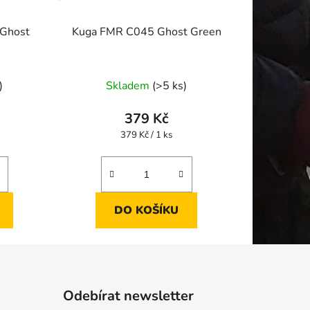
Ghost
Kuga FMR C045 Ghost Green
)
Skladem
(>5 ks)
379 Kč
Měrná
379 Kč / 1 ks
cena:
DO KOŠÍKU
Odebírat newsletter