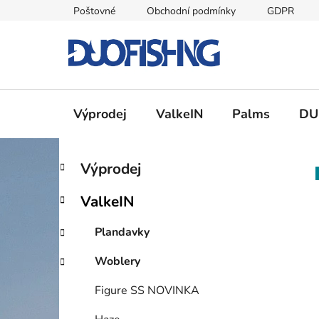
Přejít
Poštovné
Obchodní podmínky
GDPR
na
obsah
Výprodej
ValkeIN
Palms
DU
P
K
Přeskočit
Výprodej
a
kategorie
o
t
s
ValkeIN
e
t
g
r
Plandavky
o
a
r
Woblery
i
n
e
n
Figure SS NOVINKA
í