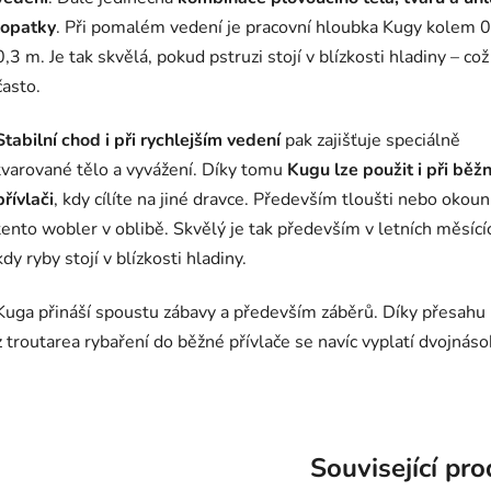
lopatky
. Při pomalém vedení je pracovní hloubka Kugy kolem 0
0,3 m. Je tak skvělá, pokud pstruzi stojí v blízkosti hladiny – co
často.
Stabilní chod i při rychlejším vedení
pak zajišťuje speciálně
tvarované tělo a vyvážení. Díky tomu
Kugu lze použit i při běž
přívlači
, kdy cílíte na jiné dravce. Především tloušti nebo okoun
tento wobler v oblibě. Skvělý je tak především v letních měsící
kdy ryby stojí v blízkosti hladiny.
Kuga přináší spoustu zábavy a především záběrů. Díky přesahu
z troutarea rybaření do běžné přívlače se navíc vyplatí dvojnáso
Související pr