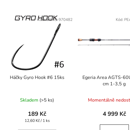
Kód:
VGHS-970482
Kód:
PE
Háčky Gyro Hook #6 15ks
Egeria Area AGTS-60
cm 1-3,5 g
Skladem
(>5 ks)
Momentálně nedos
189 Kč
4 999 Kč
Měrná
12,60 Kč / 1 ks
cena: