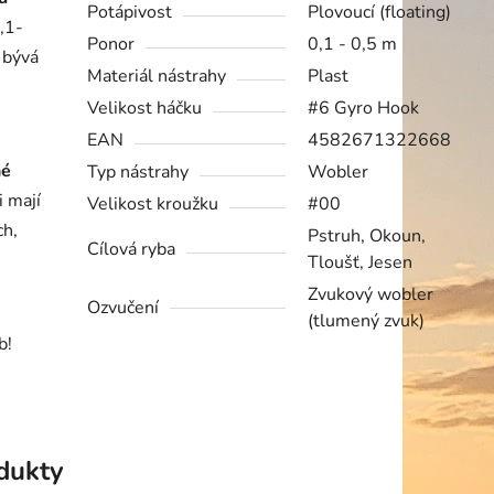
Potápivost
Plovoucí (floating)
,1-
Ponor
0,1 - 0,5 m
ž bývá
Materiál nástrahy
Plast
Velikost háčku
#6 Gyro Hook
EAN
4582671322668
né
Typ nástrahy
Wobler
i mají
Velikost kroužku
#00
ch,
Pstruh, Okoun,
Cílová ryba
Tloušť, Jesen
Zvukový wobler
Ozvučení
(tlumený zvuk)
b!
odukty