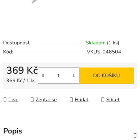
Dostupnost
Skladem
(1 ks)
Kód:
VKUS-046504
369 Kč
DO KOŠÍKU
Měrná cena:
369 Kč / 1 ks
Tisk
Zeptat se
Hlídat
Sdílet
Popis