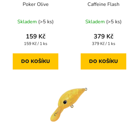
Poker Olive
Caffeine Flash
Skladem
(>5 ks)
Skladem
(>5 ks)
159 Kč
379 Kč
Měrná
Měrná
159 Kč / 1 ks
379 Kč / 1 ks
cena:
cena:
DO KOŠÍKU
DO KOŠÍKU