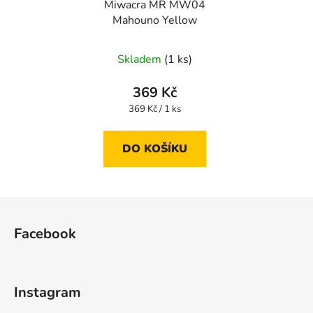
Miwacra MR MW04
Mahouno Yellow
Skladem
(1 ks)
369 Kč
Měrná
369 Kč / 1 ks
cena:
DO KOŠÍKU
Z
á
Facebook
p
a
t
Instagram
í