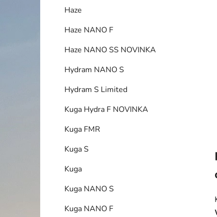
í
Haze
p
a
Haze NANO F
n
Haze NANO SS NOVINKA
e
l
Hydram NANO S
Hydram S Limited
Kuga Hydra F NOVINKA
Kuga FMR
Kuga S
Kuga
Kuga NANO S
Kuga NANO F