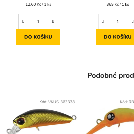
Měrná
Měrná
12,60 Kč / 1 ks
369 Kč / 1 ks
cena:
cena:
DO KOŠÍKU
DO KOŠÍKU
Podobné prod
Kód:
VKUS-363338
Kód:
RB