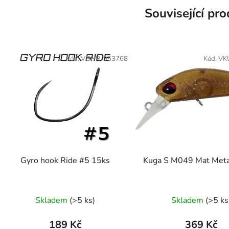
Související pr
Kód:
VGHR-953768
Kód:
VK
Gyro hook Ride #5 15ks
Kuga S M049 Mat Met
Skladem
(>5 ks)
Skladem
(>5 ks
189 Kč
369 Kč