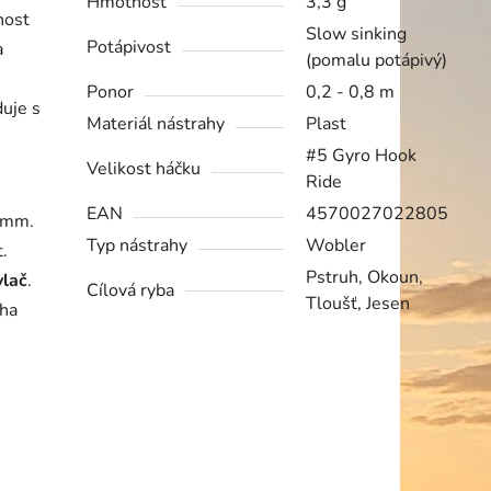
Hmotnost
3,3 g
nost
Slow sinking
Potápivost
a
(pomalu potápivý)
Ponor
0,2 - 0,8 m
uje s
Materiál nástrahy
Plast
#5 Gyro Hook
Velikost háčku
Ride
EAN
4570027022805
 mm.
Typ nástrahy
Wobler
.
Pstruh, Okoun,
vlač
.
Cílová ryba
Tloušť, Jesen
oha