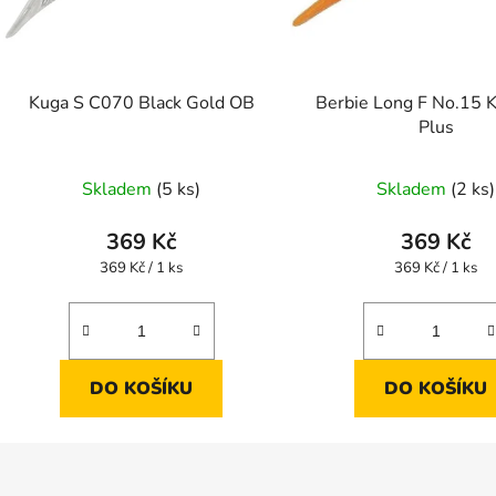
Kuga S C070 Black Gold OB
Berbie Long F No.15 
Plus
Skladem
(5 ks)
Skladem
(2 ks)
369 Kč
369 Kč
Měrná
Měrná
369 Kč / 1 ks
369 Kč / 1 ks
cena:
cena:
DO KOŠÍKU
DO KOŠÍKU