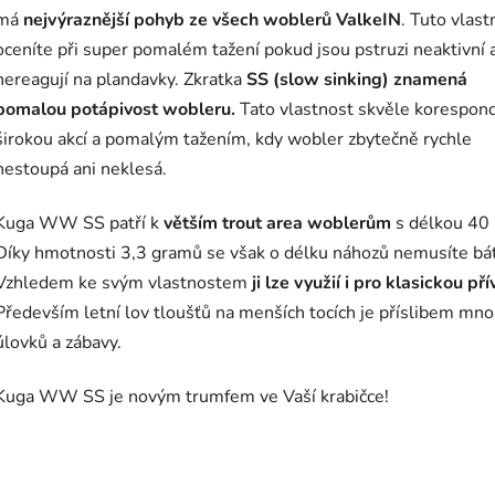
má
nejvýraznější pohyb ze všech woblerů ValkeIN
. Tuto vlast
oceníte při super pomalém tažení pokud jsou pstruzi neaktivní 
nereagují na plandavky.
Zkratka
SS (slow sinking) znamená
pomalou potápivost wobleru.
Tato vlastnost skvěle korespond
širokou akcí a pomalým tažením, kdy wobler zbytečně rychle
nestoupá ani neklesá.
Kuga WW SS patří k
větším trout area woblerům
s délkou 40
Díky hmotnosti 3,3 gramů se však o délku náhozů nemusíte bát
Vzhledem ke svým vlastnostem
ji lze využií i pro klasickou pří
Především letní lov tloušťů na menších tocích je příslibem mn
úlovků a zábavy.
Kuga WW SS je novým trumfem ve Vaší krabičce!