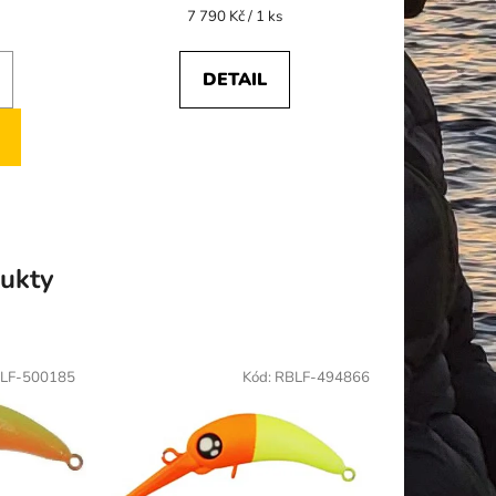
je
Měrná
7 790 Kč / 1 ks
cena:
5,0
z
DETAIL
5
hvězdiček.
ukty
LF-500185
Kód:
RBLF-494866