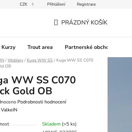
CZK
Přihlášení
Registrace
PRÁZDNÝ KOŠÍK
NÁKUPNÍ
KOŠÍK
 Kurzy
Trout area
Partnerské obchody
eIN
/
Woblery
/
Kuga WW SS
/
Kuga WW SS C070
old OB
ga WW SS C070
ck Gold OB
né
dnoceno
Podrobnosti hodnocení
ení
:
ValkeIN
tu
nost
Skladem
(>5 ks)