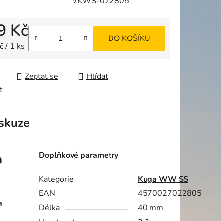
VKWS-022805
9 Kč
DO KOŠÍKU
ek.
 cena:
 / 1 ks
Zeptat se
Hlídat
t
skuze
Doplňkové parametry
m
Kategorie
Kuga WW SS
EAN
4570027022805
a
Délka
40 mm