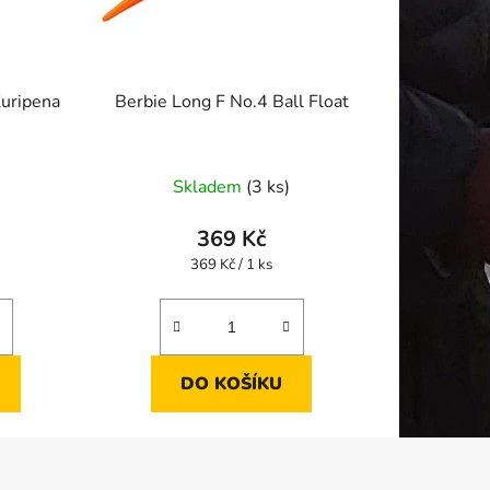
Kuripena
Berbie Long F No.4 Ball Float
Skladem
(3 ks)
369 Kč
Měrná
369 Kč / 1 ks
cena:
DO KOŠÍKU