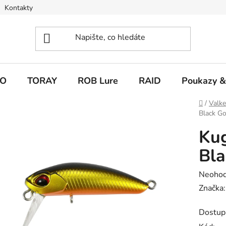
Kontakty
O
TORAY
ROB Lure
RAID
Poukazy &
Domů
/
Valk
Black G
Ku
Bla
Průměr
Neoho
hodnoc
Značka
produk
Dostup
je