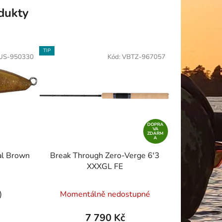
odukty
TIP
US-950330
Kód:
VBTZ-967057
DOPRA
VA
ZDARM
A
al Brown
Break Through Zero-Verge 6'3
XXXGL FE
Průměrné
)
Momentálně nedostupné
hodnocení
produktu
7 790 Kč