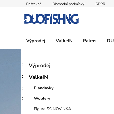
Přejít
Poštovné
Obchodní podmínky
GDPR
na
obsah
Výprodej
ValkeIN
Palms
DU
P
K
Přeskočit
Výprodej
a
kategorie
o
t
s
ValkeIN
e
t
g
r
Plandavky
o
a
r
Woblery
i
n
e
n
Figure SS NOVINKA