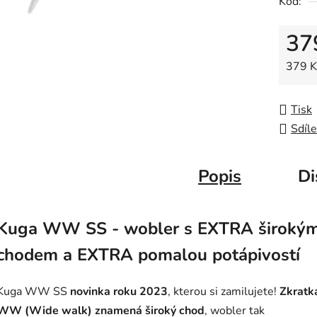
Kód:
0,0
z
37
5
hvězdič
Měrná
379 Kč
Tisk
Sdíle
Popis
Di
Kuga WW SS - wobler s EXTRA široký
chodem a EXTRA pomalou potápivostí
Kuga WW SS
novinka roku 2023
, kterou si zamilujete!
Zkratk
WW (Wide walk) znamená široký chod
, wobler tak