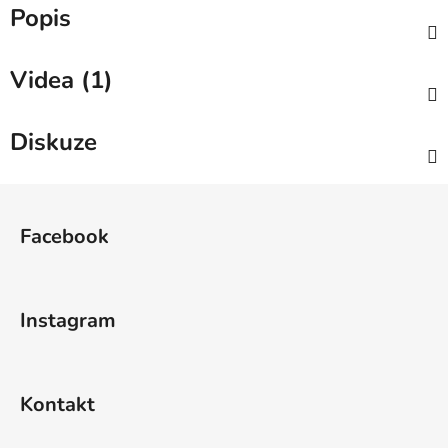
Popis
Videa (1)
Diskuze
Z
á
Facebook
p
a
t
Instagram
í
Kontakt