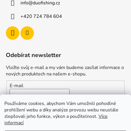
info
@
duofishing.cz
+420 724 784 604
Odebírat newsletter
Vložte svůj e-mail a my vám budeme zasílat informace o
nových produktech na našem e-shopu.
E-mail
Vložením e-mailu souhlasíte s
podmínkami ochrany
Používáme cookies, abychom Vám umožnili pohodlné
osobních údajů
prohlížení webu a díky analýze provozu webu neustále
zlepšovali jeho funkce, výkon a použitelnost.
Více
PŘIHLÁSIT SE
informací