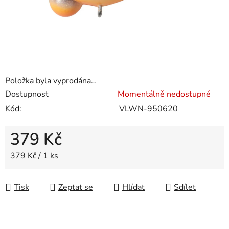
Položka byla vyprodána…
Dostupnost
Momentálně nedostupné
Kód:
VLWN-950620
379 Kč
Měrná cena:
379 Kč / 1 ks
Tisk
Zeptat se
Hlídat
Sdílet