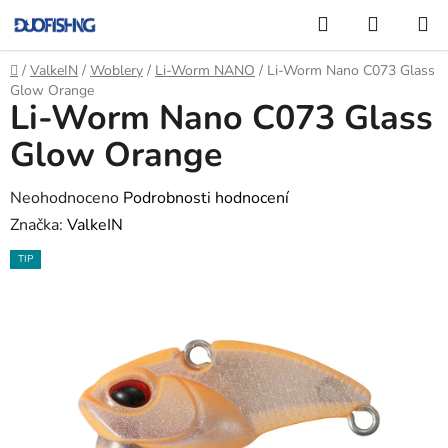
Přejít
Hledat
NÁKUP
na
KOŠÍK
obsah
Domů
/
ValkeIN
/
Woblery
/
Li-Worm NANO
/
Li-Worm Nano C073 Glass
Glow Orange
Li-Worm Nano C073 Glass
Glow Orange
Průměrné
Neohodnoceno
Podrobnosti hodnocení
hodnocení
Značka:
ValkeIN
produktu
TIP
je
0,0
z
5
hvězdiček.