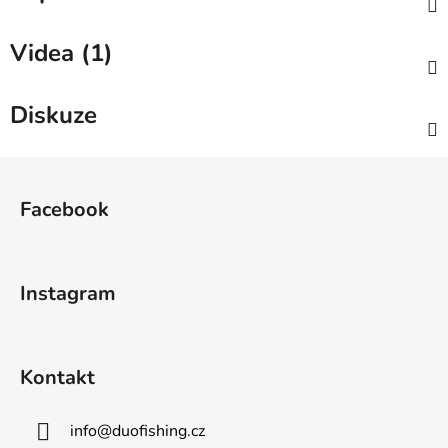
Videa (1)
Diskuze
Z
á
Facebook
p
a
t
Instagram
í
Kontakt
info
@
duofishing.cz