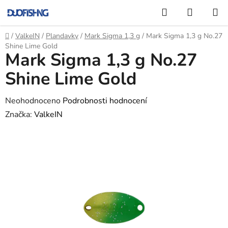
Přejít
Hledat
NÁKUP
na
KOŠÍK
obsah
Domů
/
ValkeIN
/
Plandavky
/
Mark Sigma 1,3 g
/
Mark Sigma 1,3 g No.27
Shine Lime Gold
Mark Sigma 1,3 g No.27
Shine Lime Gold
Průměrné
Neohodnoceno
Podrobnosti hodnocení
hodnocení
Značka:
ValkeIN
produktu
je
0,0
z
5
hvězdiček.