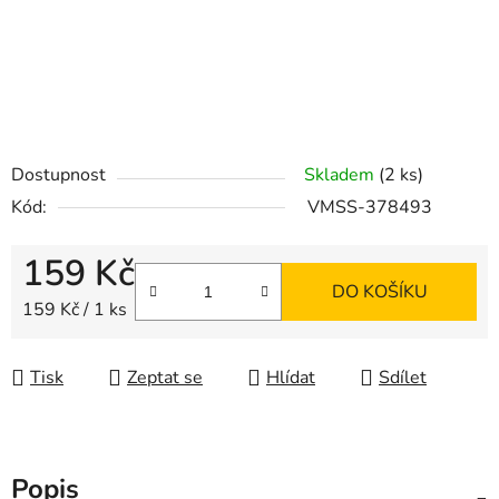
Dostupnost
Skladem
(2 ks)
Kód:
VMSS-378493
159 Kč
DO KOŠÍKU
Měrná cena:
159 Kč / 1 ks
Tisk
Zeptat se
Hlídat
Sdílet
Popis