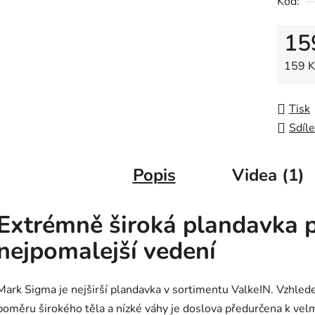
Kód:
0,0
z
15
5
hvězdič
Měrná
159 Kč
Tisk
Sdíle
Popis
Videa (1)
Extrémně široká plandavka 
nejpomalejší vedení
Mark Sigma je nejširší plandavka v sortimentu ValkeIN. Vzhled
poměru širokého těla a nízké váhy je doslova předurčena k vel