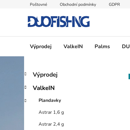
Přejít
Poštovné
Obchodní podmínky
GDPR
na
obsah
Výprodej
ValkeIN
Palms
DU
P
K
Přeskočit
Výprodej
a
kategorie
o
t
s
ValkeIN
e
t
g
r
Plandavky
o
a
r
Astrar 1,6 g
i
n
e
n
Astrar 2,4 g