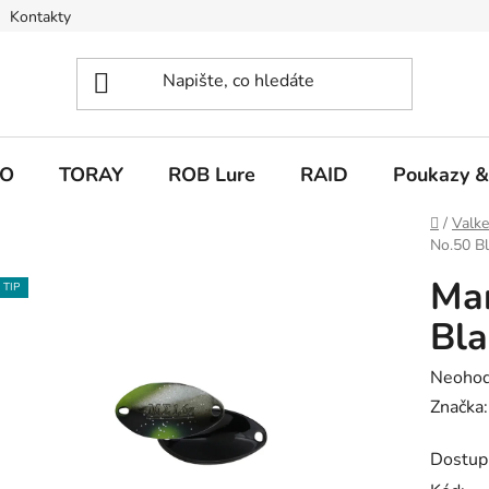
Kontakty
O
TORAY
ROB Lure
RAID
Poukazy &
Domů
/
Valk
No.50 Bl
Mar
TIP
Bla
Průměr
Neoho
hodnoc
Značka
produk
Dostup
je