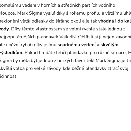
pomalému vedení v horních a středních partiích vodního
sloupce.
Mark Sigma vysílá díky širokému profilu a většímu úhl
naklonění větší odlesky do širšího okolí a je tak
vhodná i do ka
vody
. Díky těmto vlastnostem se velmi rychle stala jednou z
nejpopulárnějších plandavek ValkeIN. Oblíbili si ji nejen závodní
ale i běžní rybáři díky jejímu
snadnému vedení a skvělým
výsledkům
. Pokud hledáte lehčí plandavku pro různé situace, 
Sigma by měla být jednou z horkých favoritek!
Mark Sigma je t
skvělá volba pro velké závody, kde běžné plandavky ztrácí svoji
účinnost.