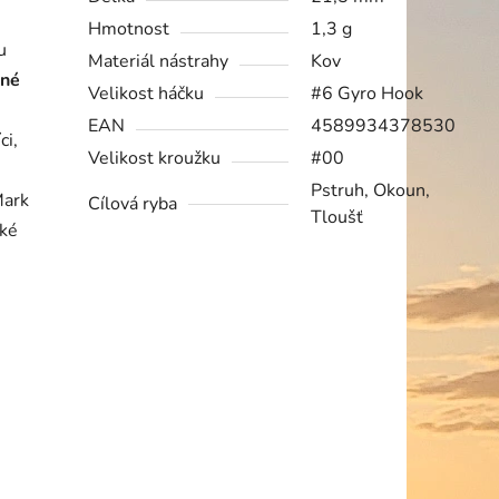
Hmotnost
1,3 g
u
Materiál nástrahy
Kov
lné
Velikost háčku
#6 Gyro Hook
EAN
4589934378530
ci,
Velikost kroužku
#00
Pstruh, Okoun,
Mark
Cílová ryba
Tloušť
aké