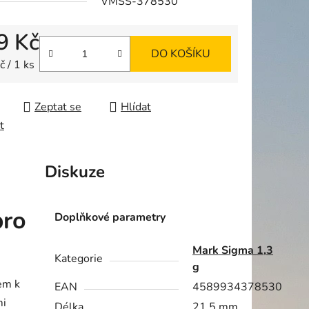
VMSS-378530
9 Kč
DO KOŠÍKU
ek.
 cena:
 / 1 ks
Zeptat se
Hlídat
t
Diskuze
pro
Doplňkové parametry
Mark Sigma 1,3
Kategorie
g
em k
EAN
4589934378530
mi
Délka
21,5 mm