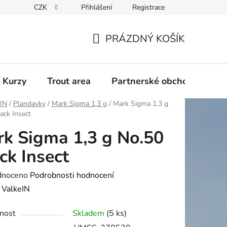
CZK
Přihlášení
Registrace
PRÁZDNÝ KOŠÍK
NÁKUPNÍ
KOŠÍK
 Kurzy
Trout area
Partnerské obchody
eIN
/
Plandavky
/
Mark Sigma 1,3 g
/
Mark Sigma 1,3 g
ack Insect
k Sigma 1,3 g No.50
ck Insect
né
dnoceno
Podrobnosti hodnocení
ení
:
ValkeIN
tu
nost
Skladem
(5 ks)