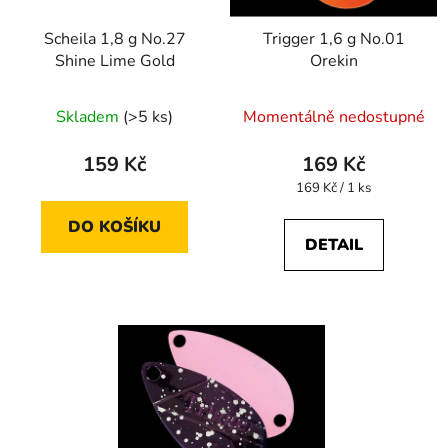
Scheila 1,8 g No.27
Trigger 1,6 g No.01
Shine Lime Gold
Orekin
Skladem
(>5 ks)
Momentálně nedostupné
159 Kč
169 Kč
Měrná
169 Kč / 1 ks
cena:
DO KOŠÍKU
DETAIL