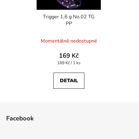
Trigger 1,6 g No.02 TG
PP
Momentálně nedostupné
169 Kč
Měrná
169 Kč / 1 ks
cena:
DETAIL
Z
á
Facebook
p
a
t