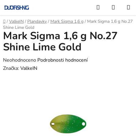
Přejít
Hledat
NÁKUP
na
KOŠÍK
obsah
Domů
/
ValkeIN
/
Plandavky
/
Mark Sigma 1,6 g
/
Mark Sigma 1,6 g No.27
Shine Lime Gold
Mark Sigma 1,6 g No.27
Shine Lime Gold
Průměrné
Neohodnoceno
Podrobnosti hodnocení
hodnocení
Značka:
ValkeIN
produktu
je
0,0
z
5
hvězdiček.