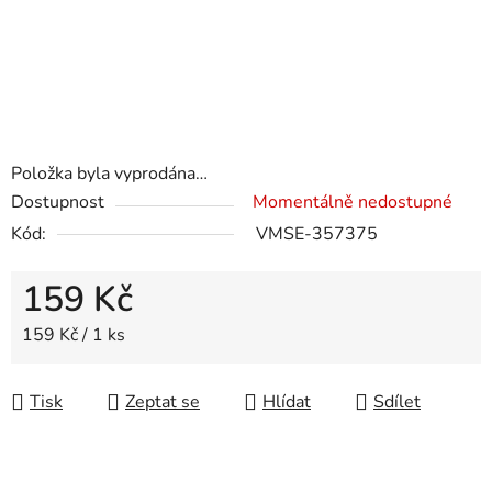
Položka byla vyprodána…
Dostupnost
Momentálně nedostupné
Kód:
VMSE-357375
159 Kč
Měrná cena:
159 Kč / 1 ks
Tisk
Zeptat se
Hlídat
Sdílet