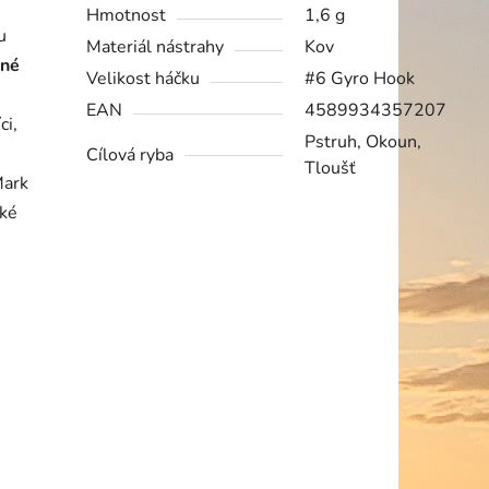
Hmotnost
1,6 g
u
Materiál nástrahy
Kov
lné
Velikost háčku
#6 Gyro Hook
EAN
4589934357207
ci,
Pstruh, Okoun,
Cílová ryba
Tloušť
Mark
aké