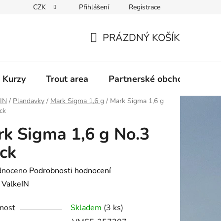
CZK
Přihlášení
Registrace
PRÁZDNÝ KOŠÍK
NÁKUPNÍ
KOŠÍK
 Kurzy
Trout area
Partnerské obchody
eIN
/
Plandavky
/
Mark Sigma 1,6 g
/
Mark Sigma 1,6 g
ck
k Sigma 1,6 g No.3
ck
né
dnoceno
Podrobnosti hodnocení
ení
:
ValkeIN
tu
nost
Skladem
(3 ks)