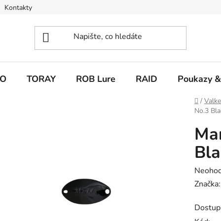
Kontakty
O
TORAY
ROB Lure
RAID
Poukazy &
Domů
/
Valk
No.3 Bla
Mar
Bla
Průměr
Neoho
hodnoc
Značka
produk
Dostup
je