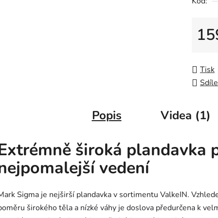
Kód:
0,0
z
5
15
hvězdič
Měrná
Tisk
Sdíle
Popis
Videa (1)
Extrémně široká plandavka 
nejpomalejší vedení
Mark Sigma je nejširší plandavka v sortimentu ValkeIN. Vzhled
poměru širokého těla a nízké váhy je doslova předurčena k vel