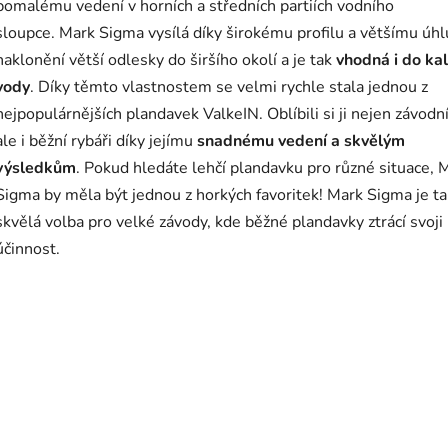
pomalému vedení v horních a středních partiích vodního
sloupce.
Mark Sigma vysílá díky širokému profilu a většímu úhl
naklonění větší odlesky do širšího okolí a je tak
vhodná i do ka
vody
. Díky těmto vlastnostem se velmi rychle stala jednou z
nejpopulárnějších plandavek ValkeIN. Oblíbili si ji nejen závodní
ale i běžní rybáři díky jejímu
snadnému vedení a skvělým
výsledkům
. Pokud hledáte lehčí plandavku pro různé situace, 
Sigma by měla být jednou z horkých favoritek!
Mark Sigma je t
skvělá volba pro velké závody, kde běžné plandavky ztrácí svoji
účinnost.