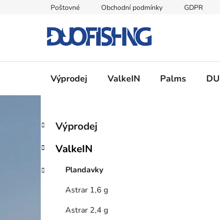
Přejít
Poštovné
Obchodní podmínky
GDPR
na
obsah
Výprodej
ValkeIN
Palms
DU
P
K
Přeskočit
Výprodej
a
kategorie
o
t
s
ValkeIN
e
t
g
r
Plandavky
o
a
r
Astrar 1,6 g
i
n
e
n
Astrar 2,4 g