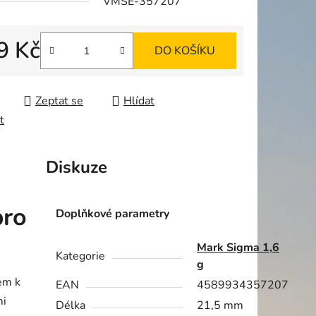
VMSE-357207
9 Kč
DO KOŠÍKU
ek.
 cena:
Zeptat se
Hlídat
t
Diskuze
pro
Doplňkové parametry
Mark Sigma 1,6
Kategorie
g
em k
EAN
4589934357207
mi
Délka
21,5 mm