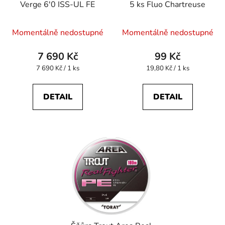
Verge 6'0 ISS-UL FE
5 ks Fluo Chartreuse
Momentálně nedostupné
Momentálně nedostupné
7 690 Kč
99 Kč
Měrná
Měrná
7 690 Kč / 1 ks
19,80 Kč / 1 ks
cena:
cena:
DETAIL
DETAIL