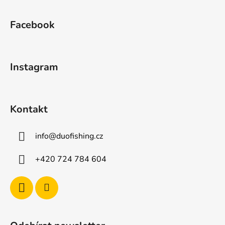
Z
á
Facebook
p
a
t
Instagram
í
Kontakt
info
@
duofishing.cz
+420 724 784 604