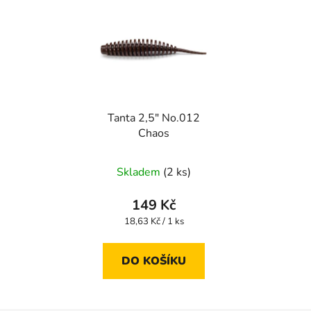
Tanta 2,5" No.012
Chaos
Skladem
(2 ks)
149 Kč
Měrná
18,63 Kč / 1 ks
cena:
DO KOŠÍKU