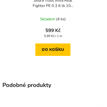
Šňůra Trout Area Real
Fighter PE 0.3 6 lb 100
m
Skladem
(4 ks)
599 Kč
Měrná
5,99 Kč / 1 m
cena:
DO KOŠÍKU
Podobné produkty