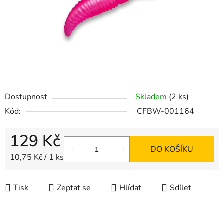
Dostupnost
Skladem
(2 ks)
Kód:
CFBW-001164
129 Kč
DO KOŠÍKU
Měrná cena:
10,75 Kč / 1 ks
Tisk
Zeptat se
Hlídat
Sdílet