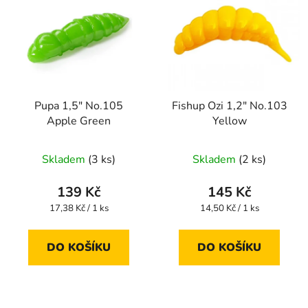
Pupa 1,5" No.105
Fishup Ozi 1,2" No.103
Apple Green
Yellow
Skladem
(3 ks)
Skladem
(2 ks)
139 Kč
145 Kč
Měrná
Měrná
17,38 Kč / 1 ks
14,50 Kč / 1 ks
cena:
cena:
DO KOŠÍKU
DO KOŠÍKU