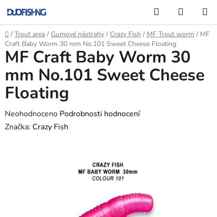
Přejít
Hledat
NÁKUP
na
KOŠÍK
obsah
Domů
/
Trout area
/
Gumové nástrahy
/
Crazy Fish
/
MF Trout worm
/
MF
Craft Baby Worm 30 mm No.101 Sweet Cheese Floating
MF Craft Baby Worm 30
mm No.101 Sweet Cheese
Floating
Průměrné
Neohodnoceno
Podrobnosti hodnocení
hodnocení
Značka:
Crazy Fish
produktu
je
0,0
z
5
hvězdiček.