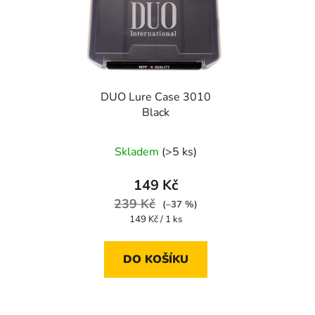
DUO Lure Case 3010
Black
Skladem
(>5 ks)
149 Kč
239 Kč
(–37 %)
Měrná
149 Kč / 1 ks
cena:
DO KOŠÍKU