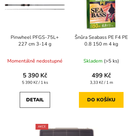
Pinwheel PFGS-75L+
Šnůra Seabass PE F4 PE
227 cm 3-14 g
0.8 150 m 4 kg
Průměrné
Momentálně nedostupné
Skladem
(>5 ks)
hodnocení
produktu
5 390 Kč
499 Kč
je
Měrná
Měrná
5 390 Kč / 1 ks
3,33 Kč / 1 m
cena:
cena:
4,3
z
DETAIL
DO KOŠÍKU
5
hvězdiček.
AKCE