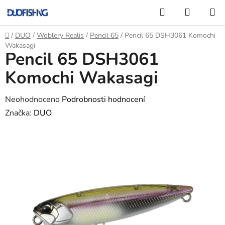
Přejít
Hledat
NÁKUP
na
KOŠÍK
obsah
Domů
/
DUO
/
Woblery Realis
/
Pencil 65
/
Pencil 65 DSH3061 Komochi
Wakasagi
Pencil 65 DSH3061
Komochi Wakasagi
Průměrné
Neohodnoceno
Podrobnosti hodnocení
hodnocení
Značka:
DUO
produktu
je
0,0
z
5
hvězdiček.