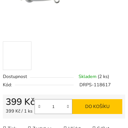
Dostupnost
Skladem
(2 ks)
Kód:
DRPS-118617
399 Kč
DO KOŠÍKU
Měrná cena:
399 Kč / 1 ks