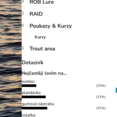
ROB Lure
RAID
Poukazy & Kurzy
Kurzy
Trout area
Dotazník
Nejčastěji lovím na...
wobler
(20%)
plandavka
(33%)
gumová nástraha
(35%)
rotačka