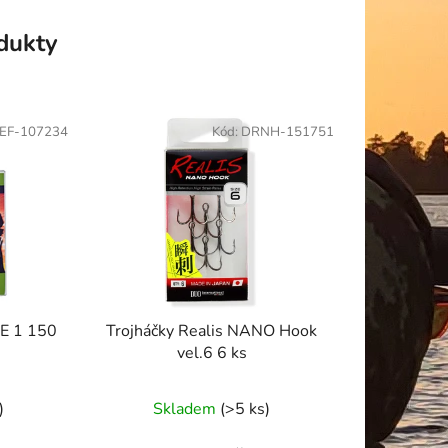
odukty
EF-107234
Kód:
DRNH-151751
PE 1 150
Trojháčky Realis NANO Hook
vel.6 6 ks
)
Skladem
(>5 ks)