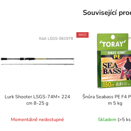
Související pr
AKCE
Kód:
LSGS-061978
Kód:
TP
Lurk Shooter LSGS-74M+ 224
Šnůra Seabass PE F4 
cm 8-25 g
m 5 kg
Momentálně nedostupné
Skladem
(>5 ks