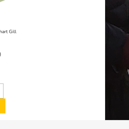
art Gill
)