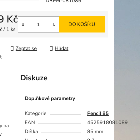
DRPM-081089
9 Kč
DO KOŠÍKU
ek.
 cena:
 / 1 ks
Zeptat se
Hlídat
t
Diskuze
Doplňkové parametry
Kategorie
Pencil 85
EAN
4525918081089
y na
Délka
85 mm
y