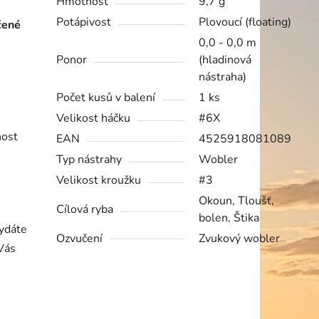
Hmotnost
9,7 g
Potápivost
Plovoucí (floating)
čené
0,0 - 0,0 m
Ponor
(hladinová
nástraha)
Počet kusů v balení
1 ks
Velikost háčku
#6X
nost
EAN
4525918081089
Typ nástrahy
Wobler
Velikost kroužku
#3
Okoun, Tloušť,
Cílová ryba
bolen, Štika
vydáte
Ozvučení
Zvukový wobler
 Vás