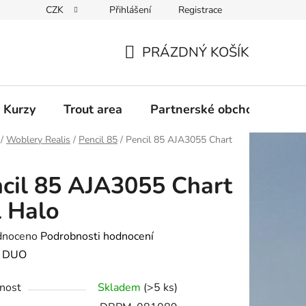
CZK
Přihlášení
Registrace
PRÁZDNÝ KOŠÍK
NÁKUPNÍ
KOŠÍK
 Kurzy
Trout area
Partnerské obchody
/
Woblery Realis
/
Pencil 85
/
Pencil 85 AJA3055 Chart
o
cil 85 AJA3055 Chart
l Halo
né
dnoceno
Podrobnosti hodnocení
ení
:
DUO
tu
nost
Skladem
(>5 ks)