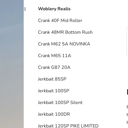
í
p
Woblery Realis
a
Crank 40F Mid Roller
n
e
Crank 48MR Bottom Rush
l
Crank M62 5A NOVINKA
Crank M65 11A
Crank G87 20A
Jerkbait 85SP
Jerkbait 100SP
Jerkbait 100SP Silent
Jerkbait 100DR
Jerkbait 120SP PIKE LIMITED