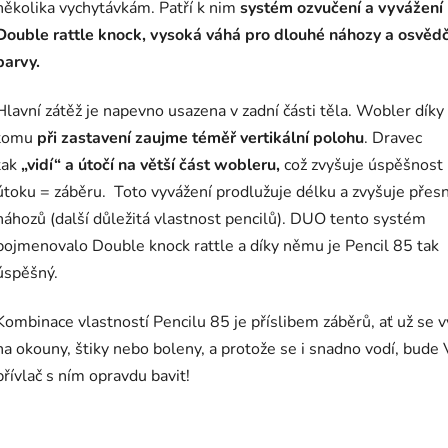
několika vychytávkám. Patří k nim
systém ozvučení a vyvážení
Double rattle knock, vysoká váhá pro dlouhé náhozy a osvěd
barvy.
Hlavní zátěž je napevno usazena v zadní části těla. Wobler díky
tomu
při zastavení zaujme téměř vertikální polohu
. Dravec
tak
„vidí“ a útočí na větší část wobleru,
což zvyšuje úspěšnost
útoku = záběru. Toto vyvážení prodlužuje délku a zvyšuje přes
náhozů (další důležitá vlastnost pencilů). DUO tento systém
pojmenovalo Double knock rattle a díky němu je Pencil 85 tak
úspěšný.
Kombinace vlastností Pencilu 85 je příslibem záběrů, ať už se 
na okouny, štiky nebo boleny, a protože se i snadno vodí, bude
přívlač s ním opravdu bavit!