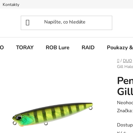
Kontakty
O
TORAY
ROB Lure
RAID
Poukazy &
Domů
/
DUO
Gill Hal
Pen
Gil
Průměr
Neoho
hodnoc
Značka
produk
Dostup
je