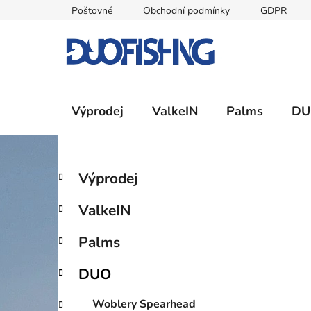
Přejít
Poštovné
Obchodní podmínky
GDPR
na
obsah
Výprodej
ValkeIN
Palms
DU
P
K
Přeskočit
Výprodej
a
kategorie
o
t
s
ValkeIN
e
t
g
r
Palms
o
a
r
DUO
i
n
e
n
Woblery Spearhead