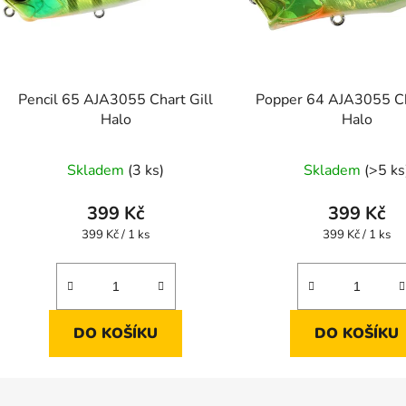
Pencil 65 AJA3055 Chart Gill
Popper 64 AJA3055 Ch
Halo
Halo
Skladem
(3 ks)
Skladem
(>5 ks
399 Kč
399 Kč
Měrná
Měrná
399 Kč / 1 ks
399 Kč / 1 ks
cena:
cena:
DO KOŠÍKU
DO KOŠÍKU