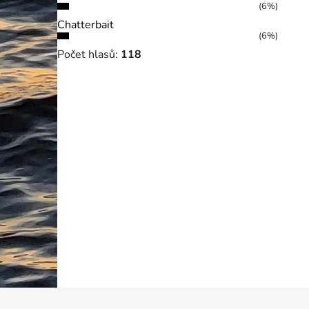
(6%)
Chatterbait
(6%)
Počet hlasů:
118