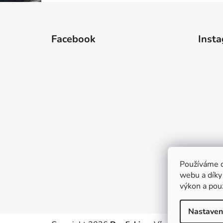
Z
á
Facebook
Inst
p
a
t
í
Používáme c
webu a díky
výkon a pou
Nastaven