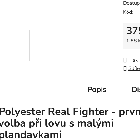
Dostup
je
Kód:
0,0
z
37
5
hvězdič
Měrná
1,88 
Tisk
Sdíle
Popis
Di
Polyester Real Fighter - prvn
volba při lovu s malými
plandavkami