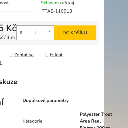
nost
Skladem
(>5 ks)
TTAE-110913
5 Kč
DO KOŠÍKU
ek.
 cena:
Kč / 1 m
Zeptat se
Hlídat
t
skuze
í
Doplňkové parametry
Polyester Trout
Kategorie
Area Real