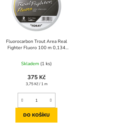
Fluorocarbon Trout Area Real
Fighter Fluoro 100 m 0,134
mm
Skladem
(1 ks)
375 Kč
Měrná
3,75 Kč / 1 m
cena:
DO KOŠÍKU