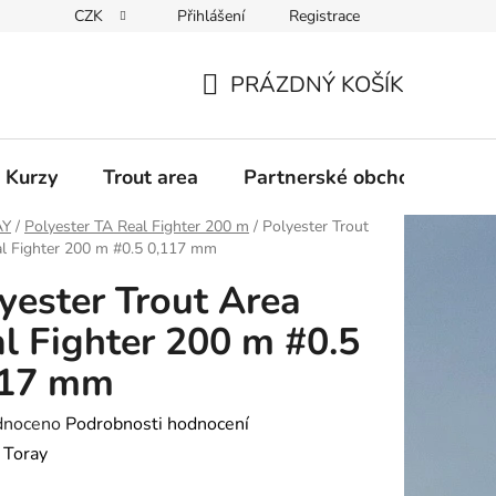
CZK
Přihlášení
Registrace
PRÁZDNÝ KOŠÍK
NÁKUPNÍ
KOŠÍK
 Kurzy
Trout area
Partnerské obchody
AY
/
Polyester TA Real Fighter 200 m
/
Polyester Trout
al Fighter 200 m #0.5 0,117 mm
yester Trout Area
l Fighter 200 m #0.5
117 mm
né
dnoceno
Podrobnosti hodnocení
ení
:
Toray
tu