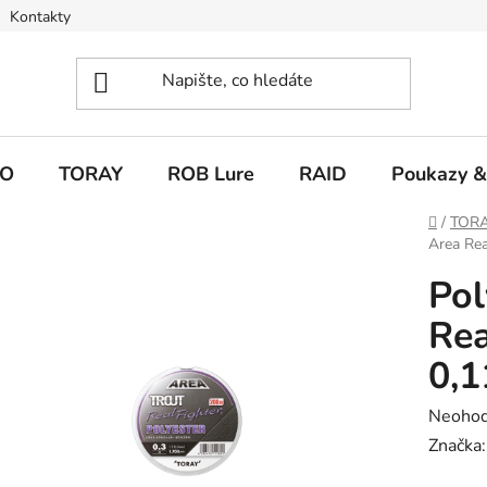
Kontakty
O
TORAY
ROB Lure
RAID
Poukazy &
Domů
/
TOR
Area Re
Pol
Rea
0,
Průměr
Neoho
hodnoc
Značka
produk