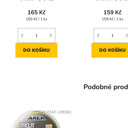
165 Kč
159 Kč
Měrná
Měrná
165 Kč / 1 ks
159 Kč / 1 ks
cena:
cena:
DO KOŠÍKU
DO KOŠÍKU
Podobné prod
Kód:
TTAF-109382