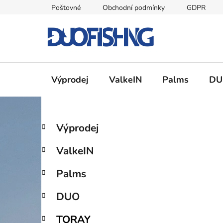
Přejít
Poštovné
Obchodní podmínky
GDPR
na
obsah
Výprodej
ValkeIN
Palms
DU
P
K
Přeskočit
Výprodej
a
kategorie
o
t
s
ValkeIN
e
t
g
r
Palms
o
a
r
DUO
i
n
e
n
TORAY