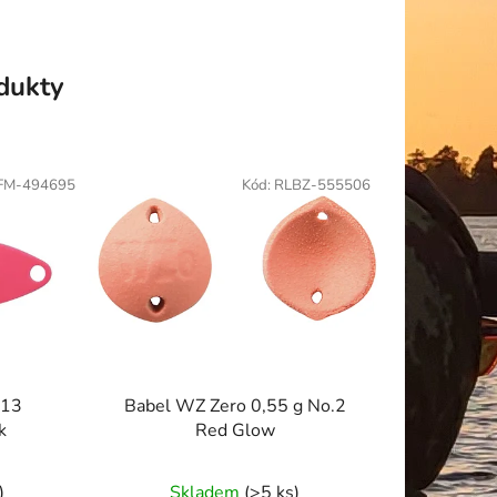
odukty
FM-494695
Kód:
RLBZ-555506
.13
Babel WZ Zero 0,55 g No.2
k
Red Glow
)
Skladem
(>5 ks)