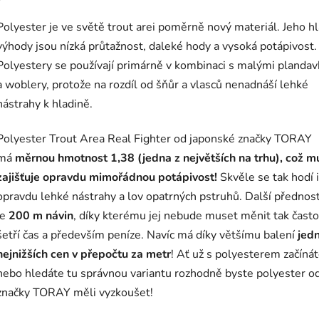
Polyester je ve světě trout arei poměrně nový materiál. Jeho hl
výhody jsou nízká průtažnost, daleké hody a vysoká potápivost.
Polyestery se používají primárně v kombinaci s malými planda
a woblery, protože na rozdíl od šňůr a vlasců nenadnáší lehké
nástrahy k hladině.
Polyester Trout Area Real Fighter od japonské značky TORAY
má
měrnou hmotnost 1,38 (jedna z největších na trhu), což m
zajišťuje opravdu mimořádnou potápivost!
Skvěle se tak hodí 
opravdu lehké nástrahy a lov opatrných pstruhů. Další přednost
je
200 m návin
, díky kterému jej nebude muset měnit tak často
šetří čas a především peníze. Navíc má díky většímu balení
jed
nejnižších cen v přepočtu za metr
! Ať už s polyesterem začíná
nebo hledáte tu správnou variantu rozhodně byste polyester o
značky TORAY měli vyzkoušet!