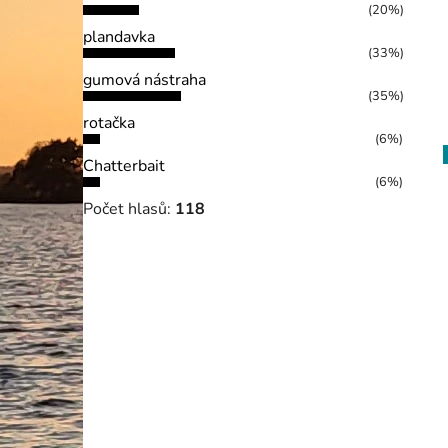
(20%)
plandavka
(33%)
gumová nástraha
(35%)
rotačka
(6%)
Chatterbait
(6%)
Počet hlasů:
118