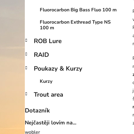
Fluorocarbon Big Bass Fluo 100 m
Fluorocarbon Exthread Type NS
100 m
ROB Lure
RAID
Poukazy & Kurzy
Kurzy
Trout area
Dotazník
Nejčastěji lovím na...
wobler