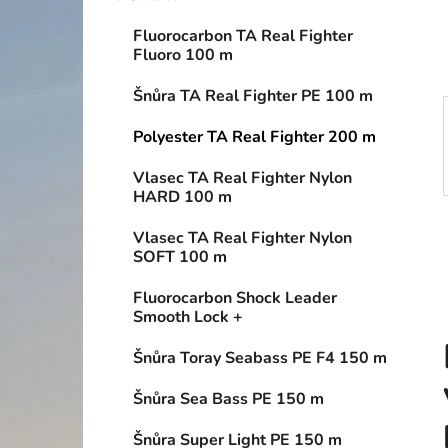
í
p
Fluorocarbon TA Real Fighter
a
Fluoro 100 m
n
Šnůra TA Real Fighter PE 100 m
e
l
Polyester TA Real Fighter 200 m
Vlasec TA Real Fighter Nylon
HARD 100 m
Vlasec TA Real Fighter Nylon
SOFT 100 m
Fluorocarbon Shock Leader
Smooth Lock +
Šnůra Toray Seabass PE F4 150 m
Šnůra Sea Bass PE 150 m
Šnůra Super Light PE 150 m