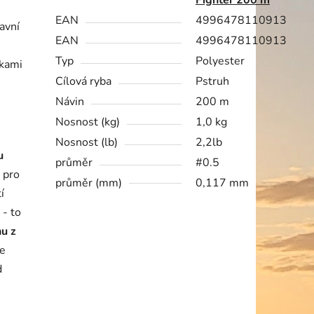
Fighter 200 m
EAN
4996478110913
avní
EAN
4996478110913
Typ
Polyester
vkami
Cílová ryba
Pstruh
Návin
200 m
Nosnost (kg)
1,0 kg
Nosnost (lb)
2,2lb
u
průměr
#0.5
i pro
průměr (mm)
0,117 mm
í
 - to
nu z
te
d