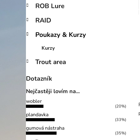
p
ROB Lure
a
n
RAID
e
Poukazy & Kurzy
l
Kurzy
Trout area
Dotazník
Nejčastěji lovím na...
wobler
(20%)
plandavka
(33%)
gumová nástraha
(35%)