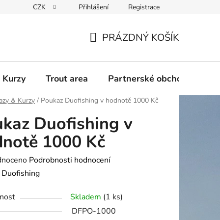
CZK
Přihlášení
Registrace
PRÁZDNÝ KOŠÍK
NÁKUPNÍ
KOŠÍK
 Kurzy
Trout area
Partnerské obchody
azy & Kurzy
/
Poukaz Duofishing v hodnotě 1000 Kč
kaz Duofishing v
notě 1000 Kč
né
dnoceno
Podrobnosti hodnocení
ení
:
Duofishing
tu
nost
Skladem
(1 ks)
DFPO-1000