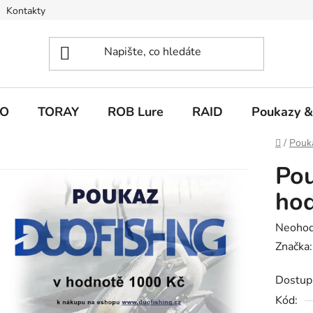
Kontakty
O
TORAY
ROB Lure
RAID
Poukazy &
Domů
/
Pouk
Pou
hod
Průměr
Neoho
hodnoc
Značka
produk
Dostup
je
Kód:
0,0