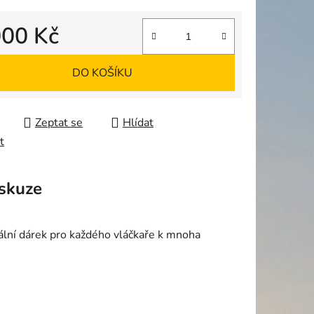
000 Kč
ek.
 cena:
DO KOŠÍKU
Zeptat se
Hlídat
t
skuze
lní dárek pro každého vláčkaře k mnoha