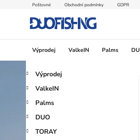
Přejít
Poštovné
Obchodní podmínky
GDPR
na
obsah
Výprodej
ValkeIN
Palms
DU
P
K
Přeskočit
Výprodej
a
kategorie
o
t
s
ValkeIN
e
t
g
r
Palms
o
a
r
DUO
i
n
e
n
TORAY
í