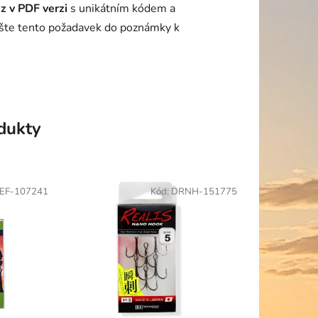
z v PDF verzi
s unikátním kódem a
ište tento požadavek do poznámky k
odukty
EF-107241
Kód:
DRNH-151775