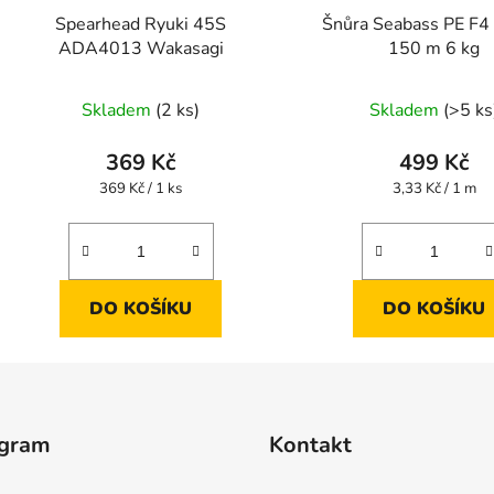
Spearhead Ryuki 45S
Šnůra Seabass PE F4
ADA4013 Wakasagi
150 m 6 kg
Skladem
(2 ks)
Skladem
(>5 ks
369 Kč
499 Kč
Měrná
Měrná
369 Kč / 1 ks
3,33 Kč / 1 m
cena:
cena:
DO KOŠÍKU
DO KOŠÍKU
agram
Kontakt