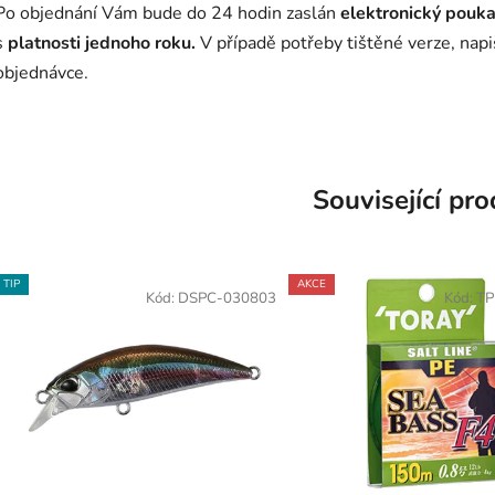
Po objednání Vám bude do 24 hodin zaslán
elektronický pouka
s
platnosti jednoho roku.
V případě potřeby tištěné verze, nap
objednávce.
Související pr
TIP
AKCE
Kód:
DSPC-030803
Kód:
TP