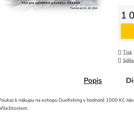
z
5
1 
hvězdič
Měrná
Tisk
Sdíle
Popis
Di
Poukaz k nákupu na eshopu Duofishing v hodnotě 1000 Kč. Ideá
příležitostem.