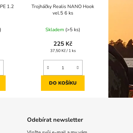
 PE 1.2
Trojháčky Realis NANO Hook
vel.5 6 ks
)
Skladem
(>5 ks)
225 Kč
Měrná
37,50 Kč / 1 ks
cena:
DO KOŠÍKU
Odebírat newsletter
Vložte svůj e-mail a my vám