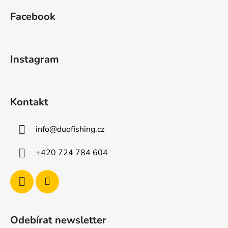
á
Facebook
p
a
t
Instagram
í
Kontakt
info
@
duofishing.cz
+420 724 784 604
Odebírat newsletter