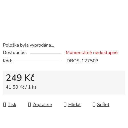
Položka byla vyprodána…
Dostupnost
Momentálně nedostupné
Kód:
DBOS-127503
249 Kč
Měrná cena:
41,50 Kč / 1 ks
Tisk
Zeptat se
Hlídat
Sdílet