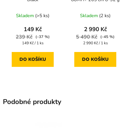
Skladem
(>5 ks)
Skladem
(2 ks)
149 Kč
2 990 Kč
239 Kč
5 490 Kč
(–37 %)
(–45 %)
Měrná
Měrná
149 Kč / 1 ks
2 990 Kč / 1 ks
cena:
cena:
DO KOŠÍKU
DO KOŠÍKU
Podobné produkty