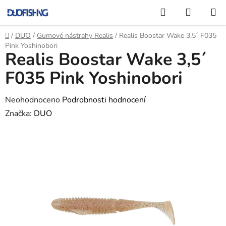
Přejít
Hledat
NÁKUP
na
KOŠÍK
obsah
Domů
/
DUO
/
Gumové nástrahy Realis
/
Realis Boostar Wake 3,5´ F035
Pink Yoshinobori
Realis Boostar Wake 3,5´
F035 Pink Yoshinobori
Průměrné
Neohodnoceno
Podrobnosti hodnocení
hodnocení
Značka:
DUO
produktu
je
0,0
z
5
hvězdiček.