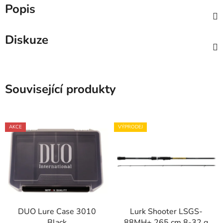
Popis
Diskuze
Související produkty
AKCE
VÝPRODEJ
DUO Lure Case 3010
Lurk Shooter LSGS-
Black
88MH+ 265 cm 8-32 g