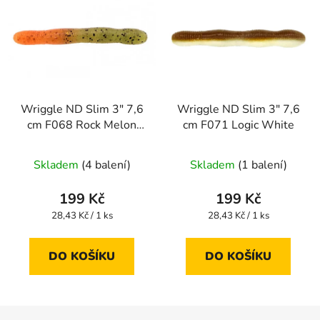
Wriggle ND Slim 3" 7,6
Wriggle ND Slim 3" 7,6
cm F068 Rock Melon
cm F071 Logic White
CS
Skladem
(4 balení)
Skladem
(1 balení)
199 Kč
199 Kč
Měrná
Měrná
28,43 Kč / 1 ks
28,43 Kč / 1 ks
cena:
cena:
DO KOŠÍKU
DO KOŠÍKU
Z