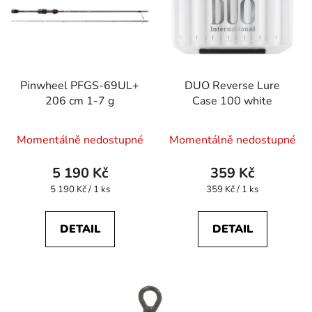
Pinwheel PFGS-69UL+
DUO Reverse Lure
206 cm 1-7 g
Case 100 white
Průměrné
Momentálně nedostupné
Momentálně nedostupné
hodnocení
produktu
5 190 Kč
359 Kč
je
Měrná
Měrná
5 190 Kč / 1 ks
359 Kč / 1 ks
cena:
cena:
5,0
z
DETAIL
DETAIL
5
hvězdiček.