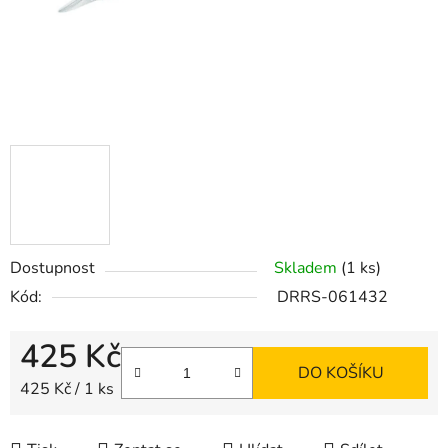
Dostupnost
Skladem
(1 ks)
Kód:
DRRS-061432
425 Kč
DO KOŠÍKU
Měrná cena:
425 Kč / 1 ks