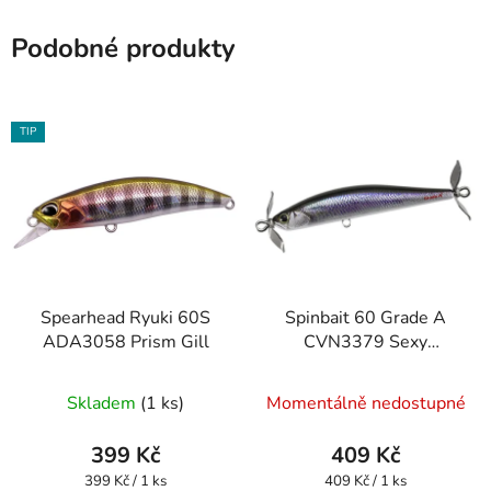
Podobné produkty
TIP
Spearhead Ryuki 60S
Spinbait 60 Grade A
ADA3058 Prism Gill
CVN3379 Sexy
Wakasagi
Skladem
(1 ks)
Momentálně nedostupné
399 Kč
409 Kč
Měrná
Měrná
399 Kč / 1 ks
409 Kč / 1 ks