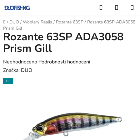
Přejít
Hledat
NÁKUP
na
KOŠÍK
obsah
Domů
/
DUO
/
Woblery Realis
/
Rozante 63SP
/
Rozante 63SP ADA3058
Prism Gill
Rozante 63SP ADA3058
Prism Gill
Průměrné
Neohodnoceno
Podrobnosti hodnocení
hodnocení
Značka:
DUO
produktu
TIP
je
0,0
z
5
hvězdiček.