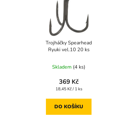
Trojháčky Spearhead
Ryuki vel.10 20 ks
Skladem
(4 ks)
369 Kč
Měrná
18,45 Kč / 1 ks
cena:
DO KOŠÍKU