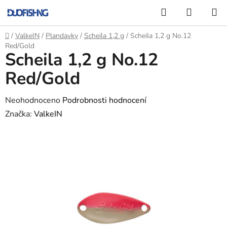
Přejít
Hledat
NÁKUP
na
KOŠÍK
obsah
Domů
/
ValkeIN
/
Plandavky
/
Scheila 1,2 g
/
Scheila 1,2 g No.12
Red/Gold
Scheila 1,2 g No.12
Red/Gold
Průměrné
Neohodnoceno
Podrobnosti hodnocení
hodnocení
Značka:
ValkeIN
produktu
je
0,0
z
5
hvězdiček.