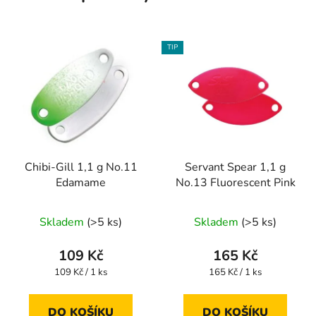
TIP
Chibi-Gill 1,1 g No.11
Servant Spear 1,1 g
Edamame
No.13 Fluorescent Pink
Skladem
(>5 ks)
Skladem
(>5 ks)
109 Kč
165 Kč
Měrná
Měrná
109 Kč / 1 ks
165 Kč / 1 ks
cena:
cena:
DO KOŠÍKU
DO KOŠÍKU