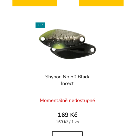
TIP
Shynon No.50 Black
Incect
Momentálně nedostupné
169 Kč
Měrná
169 Kč / 1 ks
cena: