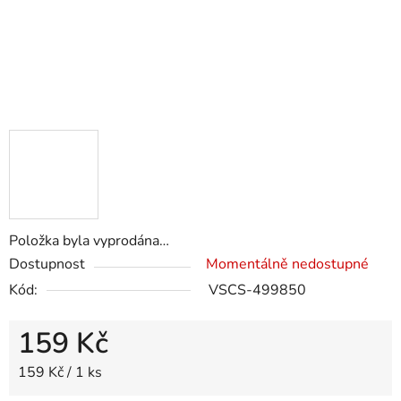
Položka byla vyprodána…
Dostupnost
Momentálně nedostupné
Kód:
VSCS-499850
159 Kč
Měrná cena:
159 Kč / 1 ks