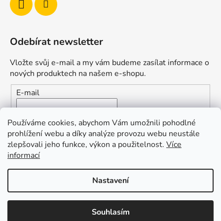
Odebírat newsletter
Vložte svůj e-mail a my vám budeme zasílat informace o
nových produktech na našem e-shopu.
E-mail
Vložením e-mailu souhlasíte s
podmínkami ochrany
Používáme cookies, abychom Vám umožnili pohodlné
osobních údajů
prohlížení webu a díky analýze provozu webu neustále
zlepšovali jeho funkce, výkon a použitelnost.
Více
PŘIHLÁSIT SE
informací
Nastavení
Vytvořil Shoptet
Souhlasím
Copyright 2026
Duofishing
. Všechna práva vyhrazena.