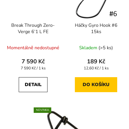
Break Through Zero-
Háčky Gyro Hook #6
Verge 6’1 L FE
15ks
Průměrné
Momentálně nedostupné
Skladem
(>5 ks)
hodnocení
produktu
7 590 Kč
189 Kč
je
Měrná
Měrná
7 590 Kč / 1 ks
12,60 Kč / 1 ks
cena:
cena:
5,0
z
DETAIL
DO KOŠÍKU
5
hvězdiček.
NOVINKA