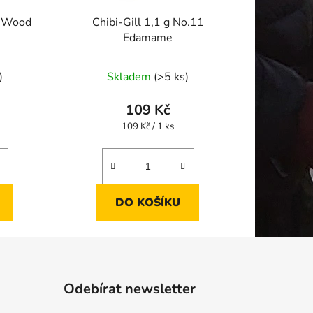
h Wood
Chibi-Gill 1,1 g No.11
Edamame
)
Skladem
(>5 ks)
109 Kč
Měrná
109 Kč / 1 ks
cena:
DO KOŠÍKU
Odebírat newsletter