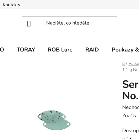
Kontakty
O
TORAY
ROB Lure
RAID
Poukazy &
Domů
/
Valk
1,1 g No
Ser
No.
Průměr
Neoho
hodnoc
Značka
produk
Dostup
je