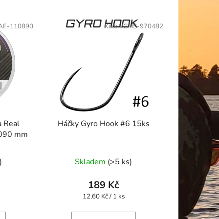
AE-110890
Kód:
VGHS-970482
a Real
Háčky Gyro Hook #6 15ks
,090 mm
)
Skladem
(>5 ks)
189 Kč
Měrná
12,60 Kč / 1 ks
cena: