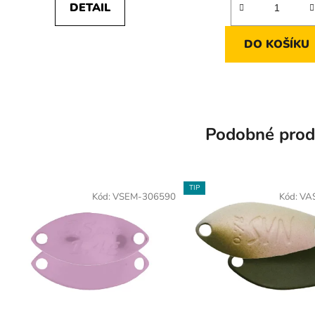
z
DETAIL
5
hvězdiček.
DO KOŠÍKU
Podobné prod
TIP
Kód:
VSEM-306590
Kód:
VA