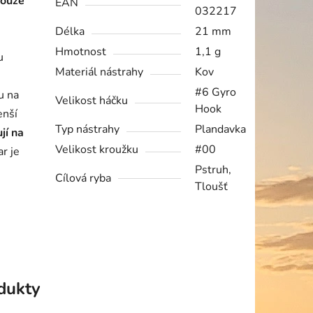
pouze
EAN
032217
Délka
21 mm
Hmotnost
1,1 g
u
Materiál nástrahy
Kov
#6 Gyro
u na
Velikost háčku
Hook
enší
Typ nástrahy
Plandavka
jí na
Velikost kroužku
#00
r je
Pstruh,
Cílová ryba
Tloušť
odukty