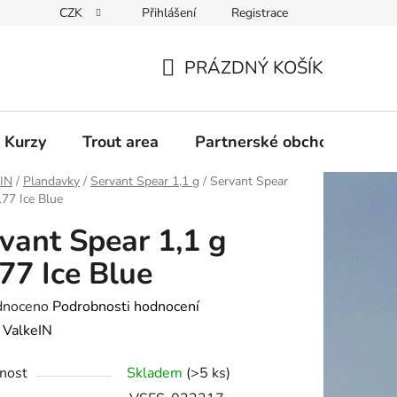
CZK
Přihlášení
Registrace
PRÁZDNÝ KOŠÍK
NÁKUPNÍ
KOŠÍK
 Kurzy
Trout area
Partnerské obchody
eIN
/
Plandavky
/
Servant Spear 1,1 g
/
Servant Spear
.77 Ice Blue
vant Spear 1,1 g
77 Ice Blue
né
dnoceno
Podrobnosti hodnocení
ení
:
ValkeIN
tu
nost
Skladem
(>5 ks)