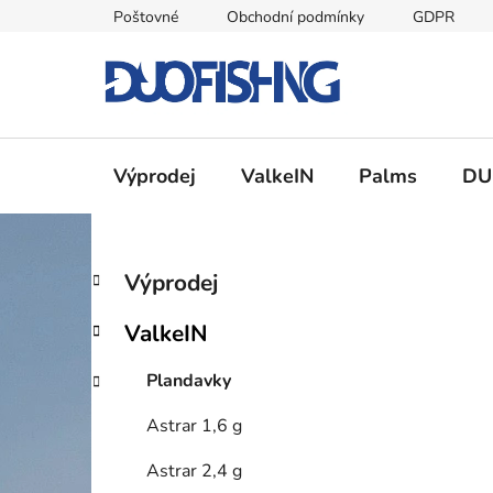
Přejít
Poštovné
Obchodní podmínky
GDPR
na
obsah
Výprodej
ValkeIN
Palms
DU
P
K
Přeskočit
Výprodej
a
kategorie
o
t
s
ValkeIN
e
t
g
r
Plandavky
o
a
r
Astrar 1,6 g
i
n
e
n
Astrar 2,4 g