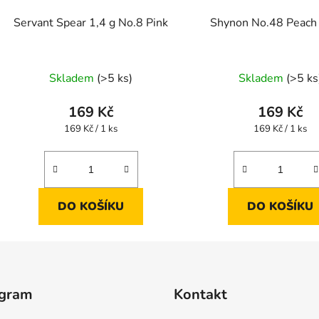
Servant Spear 1,4 g No.8 Pink
Shynon No.48 Peac
Skladem
(>5 ks)
Skladem
(>5 ks
169 Kč
169 Kč
Měrná
Měrná
169 Kč / 1 ks
169 Kč / 1 ks
cena:
cena:
DO KOŠÍKU
DO KOŠÍKU
agram
Kontakt