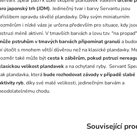
Servant Spear patří k úzké skupině plandavek ValkeIN
určené 
pro japonský trh (JDM)
. Jedinečný tvar i barvy Servantu jsou
příslibem opravdu skvělé plandavky. Díky svým miniaturním
rozměrům i nízké váze je určena především pro situace, kdy jso
pstruzi méně aktivní. V tmavších barvách a lovu tzv. "na propad"
může pstruhům v tmavých barvách připomínat granuli
a budo
ní útočit s mnohem větší důvěrou než na klasické plandavky. M
rozměr také může být
cesta k záběrům, pokud pstruzi nereagu
klasickou velikost plandavek
a na ochytané ryby. Servant Spea
tak plandavka, která
bude rozhodovat závody v případě slabé
aktivity ryb
, díky své malé velikosti, jedinečným barvám a
neodolatelnému chodu.
Související pr