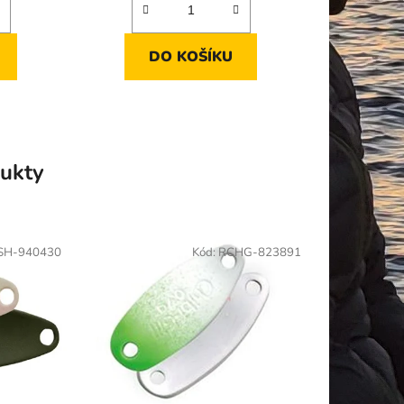
DO KOŠÍKU
ukty
SH-940430
Kód:
RCHG-823891