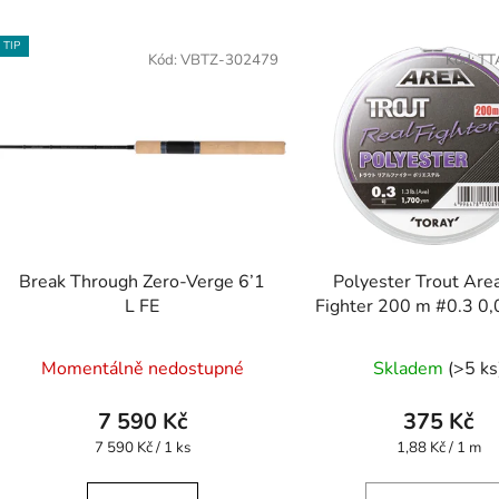
TIP
Kód:
VBTZ-302479
Kód:
TT
Break Through Zero-Verge 6’1
Polyester Trout Are
L FE
Fighter 200 m #0.3 0
Průměrné
Momentálně nedostupné
Skladem
(>5 ks
hodnocení
produktu
7 590 Kč
375 Kč
je
Měrná
Měrná
7 590 Kč / 1 ks
1,88 Kč / 1 m
cena:
cena:
5,0