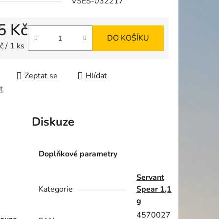
VSES-032217
5 Kč
DO KOŠÍKU
ek.
 cena:
 / 1 ks
Zeptat se
Hlídat
t
Diskuze
Doplňkové parametry
Servant
Kategorie
Spear 1,1
g
4570027