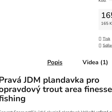
Kód:
0,0
z
16
5
hvězdič
Měrná
165 Kč
Tisk
Sdíle
Popis
Videa (1)
Pravá JDM plandavka pro
opravdový trout area finesse
fishing