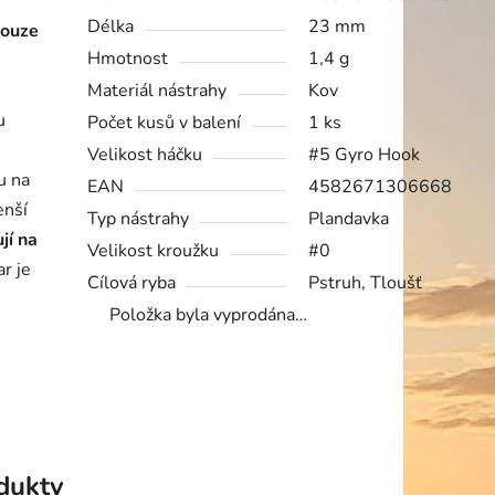
Délka
23 mm
pouze
Hmotnost
1,4 g
Materiál nástrahy
Kov
u
Počet kusů v balení
1 ks
Velikost háčku
#5 Gyro Hook
u na
EAN
4582671306668
enší
Typ nástrahy
Plandavka
jí na
Velikost kroužku
#0
r je
Cílová ryba
Pstruh, Tloušť
Položka byla vyprodána…
odukty