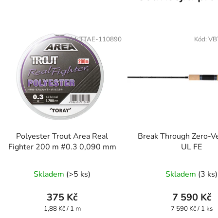
Kód:
TTAE-110890
Kód:
VB
Polyester Trout Area Real
Break Through Zero-V
Fighter 200 m #0.3 0,090 mm
UL FE
Skladem
(>5 ks)
Skladem
(3 ks)
375 Kč
7 590 Kč
Měrná
Měrná
1,88 Kč / 1 m
7 590 Kč / 1 ks
cena:
cena: