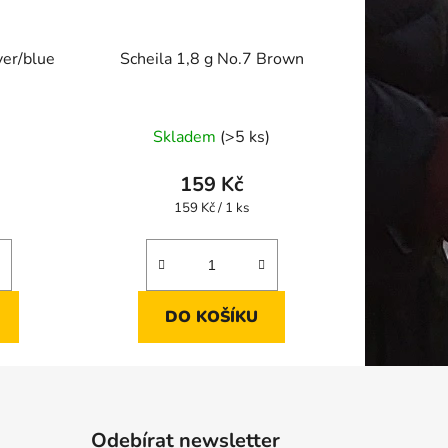
ver/blue
Scheila 1,8 g No.7 Brown
Skladem
(>5 ks)
159 Kč
Měrná
159 Kč / 1 ks
cena:
DO KOŠÍKU
Odebírat newsletter