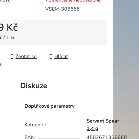
nost
Momentálně nedostupné
VSEM-306668
9 Kč
ek.
 cena:
 / 1 ks
Zeptat se
Hlídat
t
Diskuze
Doplňkové parametry
Servant Spear
Kategorie
1,4 g
EAN
4582671306668