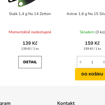
Stalk 1,4 g No.14 Zetton
Astrar 1,6 g No.15 Sil
Momentálně nedostupné
Skladem
(3 ks)
139 Kč
159 Kč
Měrná
Měrná
139 Kč / 1 ks
159 Kč / 1 ks
cena:
cena:
DETAIL
DO KOŠÍKU
agram
Kontakt