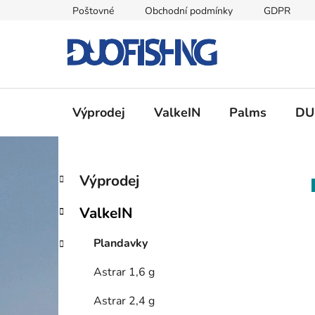
Přejít
Poštovné
Obchodní podmínky
GDPR
na
obsah
Výprodej
ValkeIN
Palms
DU
P
K
Přeskočit
Výprodej
a
kategorie
o
t
s
ValkeIN
e
t
g
r
Plandavky
o
a
r
Astrar 1,6 g
i
n
e
n
Astrar 2,4 g