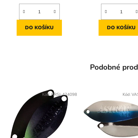
DO KOŠÍKU
DO KOŠÍKU
Podobné prod
Kód:
RRSJ-424098
Kód:
VA