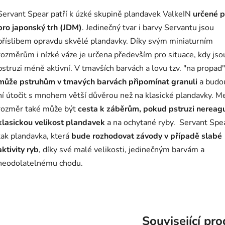
Servant Spear patří k úzké skupině plandavek ValkeIN
určené 
pro japonský trh (JDM)
. Jedinečný tvar i barvy Servantu jsou
příslibem opravdu skvělé plandavky. Díky svým miniaturním
rozměrům i nízké váze je určena především pro situace, kdy jso
pstruzi méně aktivní. V tmavších barvách a lovu tzv. "na propad"
může pstruhům v tmavých barvách připomínat granuli
a budo
ní útočit s mnohem větší důvěrou než na klasické plandavky. M
rozměr také může být
cesta k záběrům, pokud pstruzi nereagu
klasickou velikost plandavek
a na ochytané ryby. Servant Spea
tak plandavka, která
bude rozhodovat závody v případě slabé
aktivity ryb
, díky své malé velikosti, jedinečným barvám a
neodolatelnému chodu.
Související pr