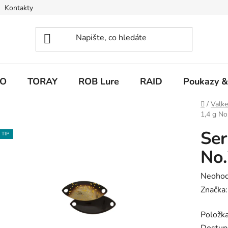
Kontakty
O
TORAY
ROB Lure
RAID
Poukazy &
Domů
/
Valk
1,4 g N
Ser
TIP
No
Průměr
Neoho
hodnoc
Značka
produk
Položk
je