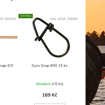
NOVINKA
TZ-302516
Kód:
VGSA-336962
erge 6’0
Gyro Snap #00 15 ks
Skladem
(>5 ks)
169 Kč