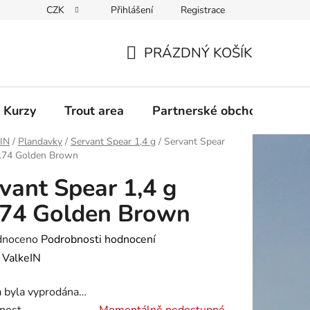
CZK
Přihlášení
Registrace
PRÁZDNÝ KOŠÍK
NÁKUPNÍ
KOŠÍK
 Kurzy
Trout area
Partnerské obchody
eIN
/
Plandavky
/
Servant Spear 1,4 g
/
Servant Spear
o.74 Golden Brown
vant Spear 1,4 g
.74 Golden Brown
né
dnoceno
Podrobnosti hodnocení
ení
:
ValkeIN
tu
a byla vyprodána…