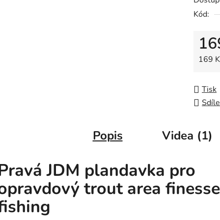
Dostup
0,0
Kód:
z
5
16
hvězdič
Měrná
169 Kč
Tisk
Sdíle
Popis
Videa (1)
Pravá JDM plandavka pro
opravdový trout area finesse
fishing