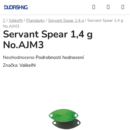
Přejít
Hledat
NÁKUP
na
KOŠÍK
obsah
Domů
/
ValkeIN
/
Plandavky
/
Servant Spear 1,4 g
/
Servant Spear 1,4 g
No.AJM3
Servant Spear 1,4 g
No.AJM3
Průměrné
Neohodnoceno
Podrobnosti hodnocení
hodnocení
Značka:
ValkeIN
produktu
je
0,0
z
5
hvězdiček.