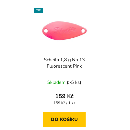
TIP
Scheila 1,8 g No.13
Fluorescent Pink
Skladem
(>5 ks)
159 Kč
Měrná
159 Kč / 1 ks
cena:
DO KOŠÍKU