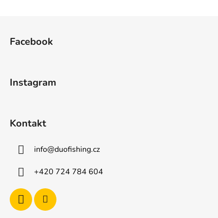
Z
á
Facebook
p
a
t
Instagram
í
Kontakt
info
@
duofishing.cz
+420 724 784 604