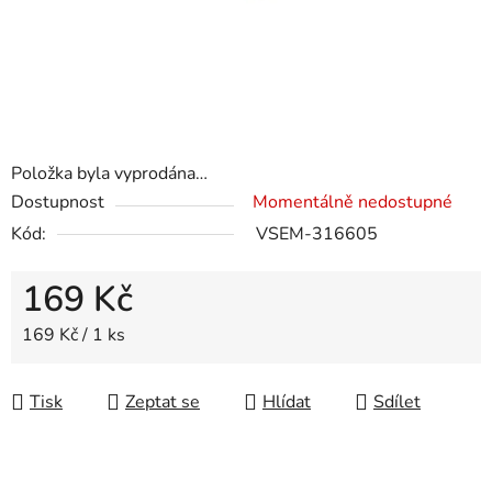
Položka byla vyprodána…
Dostupnost
Momentálně nedostupné
Kód:
VSEM-316605
169 Kč
Měrná cena:
169 Kč / 1 ks
Tisk
Zeptat se
Hlídat
Sdílet