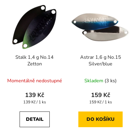
Stalk 1,4 g No.14
Astrar 1,6 g No.15
Zetton
Silver/blue
Momentálně nedostupné
Skladem
(3 ks)
139 Kč
159 Kč
Měrná
Měrná
139 Kč / 1 ks
159 Kč / 1 ks
cena:
cena:
DETAIL
DO KOŠÍKU