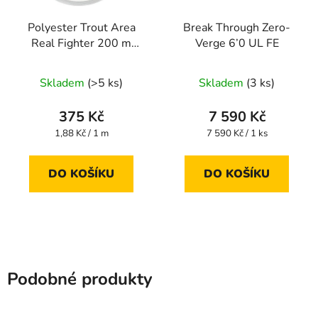
Polyester Trout Area
Break Through Zero-
Real Fighter 200 m
Verge 6’0 UL FE
#0.3 0,090 mm
Skladem
(>5 ks)
Skladem
(3 ks)
375 Kč
7 590 Kč
Měrná
Měrná
1,88 Kč / 1 m
7 590 Kč / 1 ks
cena:
cena:
DO KOŠÍKU
DO KOŠÍKU
Podobné produkty