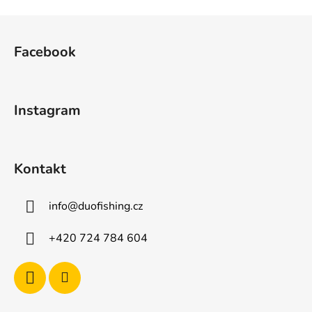
Z
á
Facebook
p
a
t
Instagram
í
Kontakt
info
@
duofishing.cz
+420 724 784 604