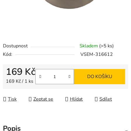
Dostupnost
Skladem
(>5 ks)
Kód:
VSEM-316612
169 Kč
DO KOŠÍKU
Měrná cena:
169 Kč / 1 ks
Tisk
Zeptat se
Hlídat
Sdílet
Popis