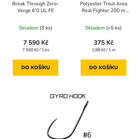
Break Through Zero-
Polyester Trout Area
Verge 6’0 UL FE
Real Fighter 200 m
#0.4 0,104 mm
Skladem
(3 ks)
Skladem
(>5 ks)
7 590 Kč
375 Kč
Měrná
Měrná
7 590 Kč / 1 ks
1,88 Kč / 1 m
cena:
cena:
DO KOŠÍKU
DO KOŠÍKU