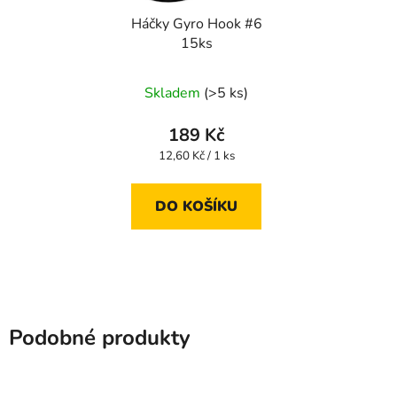
Háčky Gyro Hook #6
15ks
Skladem
(>5 ks)
189 Kč
Měrná
12,60 Kč / 1 ks
cena:
DO KOŠÍKU
Podobné produkty