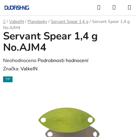
Přejít
Hledat
NÁKUP
na
KOŠÍK
obsah
Domů
/
ValkeIN
/
Plandavky
/
Servant Spear 1,4 g
/
Servant Spear 1,4 g
No.AJM4
Servant Spear 1,4 g
No.AJM4
Průměrné
Neohodnoceno
Podrobnosti hodnocení
hodnocení
Značka:
ValkeIN
produktu
TIP
je
0,0
z
5
hvězdiček.