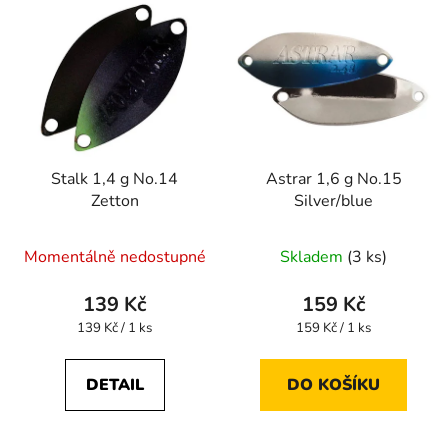
Stalk 1,4 g No.14
Astrar 1,6 g No.15
Zetton
Silver/blue
Momentálně nedostupné
Skladem
(3 ks)
139 Kč
159 Kč
Měrná
Měrná
139 Kč / 1 ks
159 Kč / 1 ks
cena:
cena:
DETAIL
DO KOŠÍKU