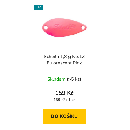
TIP
Scheila 1,8 g No.13
Fluorescent Pink
Skladem
(>5 ks)
159 Kč
Měrná
159 Kč / 1 ks
cena:
DO KOŠÍKU