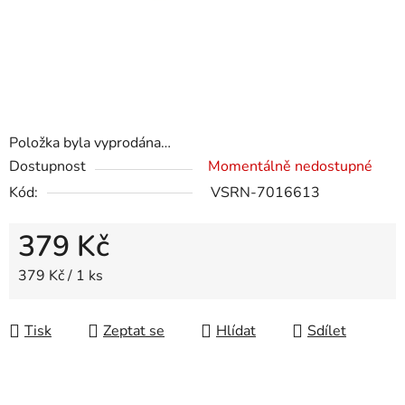
Položka byla vyprodána…
Dostupnost
Momentálně nedostupné
Kód:
VSRN-7016613
379 Kč
Měrná cena:
379 Kč / 1 ks
Tisk
Zeptat se
Hlídat
Sdílet