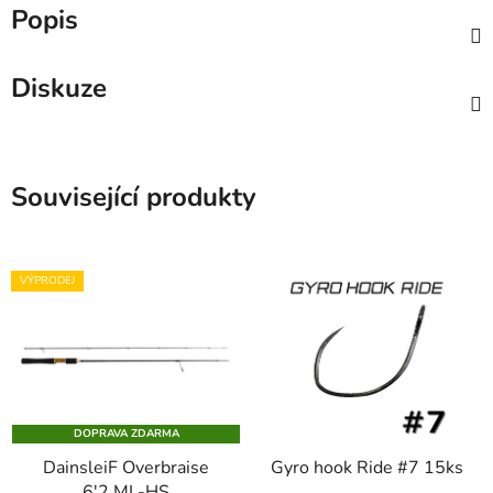
Popis
Diskuze
Související produkty
VÝPRODEJ
DOPRAVA ZDARMA
DainsleiF Overbraise
Gyro hook Ride #7 15ks
6'2 ML-HS