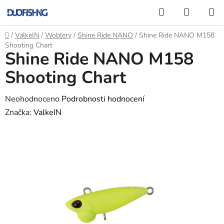
Přejít
Hledat
NÁKUP
na
KOŠÍK
obsah
Domů
/
ValkeIN
/
Woblery
/
Shine Ride NANO
/
Shine Ride NANO M158
Shooting Chart
Shine Ride NANO M158
Shooting Chart
Průměrné
Neohodnoceno
Podrobnosti hodnocení
hodnocení
Značka:
ValkeIN
produktu
je
0,0
z
5
hvězdiček.