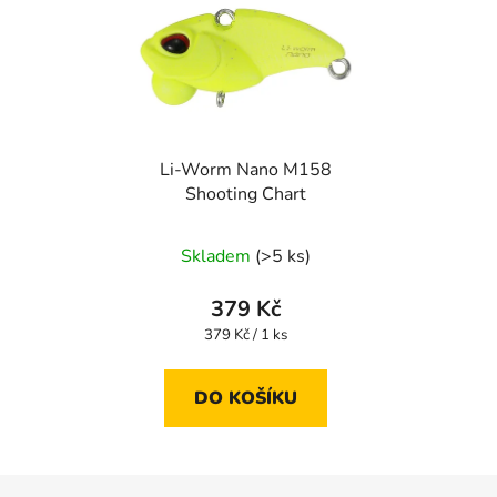
Li-Worm Nano M158
Shooting Chart
Skladem
(>5 ks)
379 Kč
Měrná
379 Kč / 1 ks
cena:
DO KOŠÍKU
Z