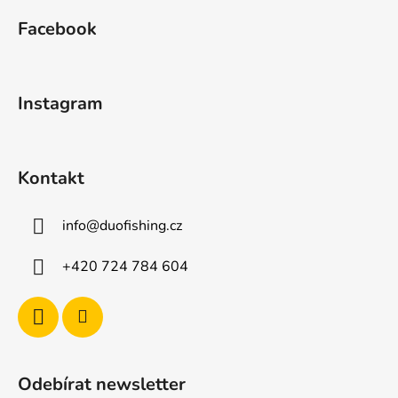
á
Facebook
p
a
t
Instagram
í
Kontakt
info
@
duofishing.cz
+420 724 784 604
Odebírat newsletter