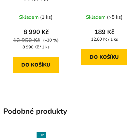
Průměrné
Skladem
(1 ks)
Skladem
(>5 ks)
hodnocení
produktu
8 990 Kč
189 Kč
je
Měrná
12 950 Kč
12,60 Kč / 1 ks
(–30 %)
cena:
3,3
Měrná
8 990 Kč / 1 ks
cena:
z
DO KOŠÍKU
5
DO KOŠÍKU
hvězdiček.
Podobné produkty
TIP